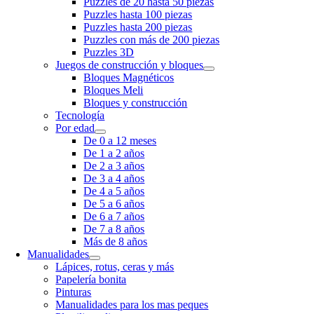
Puzzles de 20 hasta 50 piezas
Puzzles hasta 100 piezas
Puzzles hasta 200 piezas
Puzzles con más de 200 piezas
Puzzles 3D
Juegos de construcción y bloques
Bloques Magnéticos
Bloques Meli
Bloques y construcción
Tecnología
Por edad
De 0 a 12 meses
De 1 a 2 años
De 2 a 3 años
De 3 a 4 años
De 4 a 5 años
De 5 a 6 años
De 6 a 7 años
De 7 a 8 años
Más de 8 años
Manualidades
Lápices, rotus, ceras y más
Papelería bonita
Pinturas
Manualidades para los mas peques