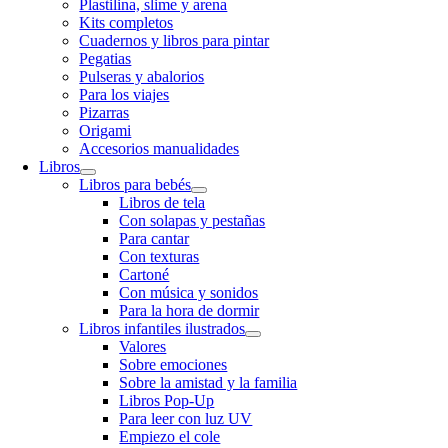
Plastilina, slime y arena
Kits completos
Cuadernos y libros para pintar
Pegatias
Pulseras y abalorios
Para los viajes
Pizarras
Origami
Accesorios manualidades
Libros
Libros para bebés
Libros de tela
Con solapas y pestañas
Para cantar
Con texturas
Cartoné
Con música y sonidos
Para la hora de dormir
Libros infantiles ilustrados
Valores
Sobre emociones
Sobre la amistad y la familia
Libros Pop-Up
Para leer con luz UV
Empiezo el cole