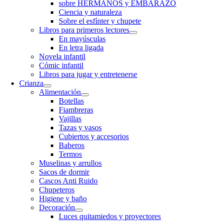
sobre HERMANOS y EMBARAZO
Ciencia y naturaleza
Sobre el esfínter y chupete
Libros para primeros lectores
En mayúsculas
En letra ligada
Novela infantil
Cómic infantil
Libros para jugar y entretenerse
Crianza
Alimentación
Botellas
Fiambreras
Vajillas
Tazas y vasos
Cubiertos y accesorios
Baberos
Termos
Muselinas y arrullos
Sacos de dormir
Cascos Anti Ruido
Chupeteros
Higiene y baño
Decoración
Luces quitamiedos y proyectores