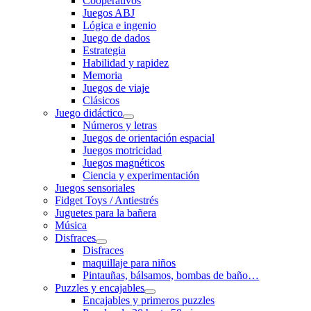
Cooperativos
Juegos ABJ
Lógica e ingenio
Juego de dados
Estrategia
Habilidad y rapidez
Memoria
Juegos de viaje
Clásicos
Juego didáctico
Números y letras
Juegos de orientación espacial
Juegos motricidad
Juegos magnéticos
Ciencia y experimentación
Juegos sensoriales
Fidget Toys / Antiestrés
Juguetes para la bañera
Música
Disfraces
Disfraces
maquillaje para niños
Pintauñas, bálsamos, bombas de baño…
Puzzles y encajables
Encajables y primeros puzzles