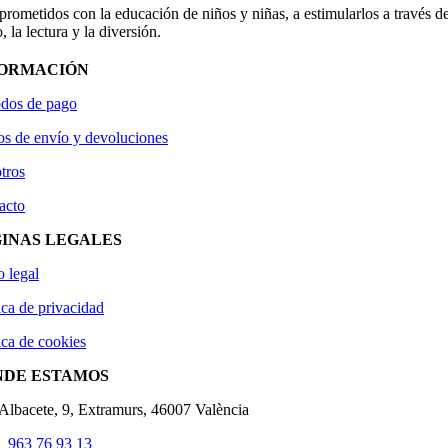
ometidos con la educación de niños y niñas, a estimularlos a través de
, la lectura y la diversión.
FORMACIÓN
dos de pago
os de envío y devoluciones
tros
acto
INAS LEGALES
o legal
ica de privacidad
ica de cookies
NDE ESTAMOS
'Albacete, 9, Extramurs, 46007 València
963 76 93 13