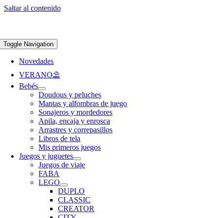
Saltar al contenido
Apúntate a nuestra newsletter y consigue un 5% de descuento en web
Envíos
gratis en pedidos superiores a 65 €
Toggle Navigation
Novedades
VERANO⛱️​
Bebés
Doudous y peluches
Mantas y alfombras de juego
Sonajeros y mordedores
Apila, encaja y enrosca
Arrastres y correpasillos
Libros de tela
Mis primeros juegos
Juegos y juguetes
Juegos de viaje
FABA
LEGO
DUPLO
CLASSIC
CREATOR
CITY