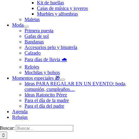
Kit de huellas
Cajas de música y joyeros
Muebles y alfombras
Maletas
Moda
Primera puesta
Gafas de sol
Bandanas
Accesorios pelo y bisutería
Calzado
Para días de lluvia 🌧️
Relojes
Mochilas y bolsos
Momentos especiales 🎁
Ideas PARA REGALAR EN UN EVENTO: boda,
comunión, cumpleaños…
Ideas Ratoncito Pérez
Para el día de la madre
Para el día del padre
Agenda
Rebajas
Buscar: