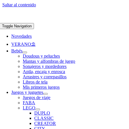
Saltar al contenido
Apúntate a nuestra newsletter y consigue un 5% de descuento en web
Envíos
gratis en pedidos superiores a 65 €
Toggle Navigation
Novedades
VERANO⛱️​
Bebés
Doudous y peluches
Mantas y alfombras de juego
Sonajeros y mordedores
Apila, encaja y enrosca
Arrastres y correpasillos
Libros de tela
Mis primeros juegos
Juegos y juguetes
Juegos de viaje
FABA
LEGO
DUPLO
CLASSIC
CREATOR
CITY