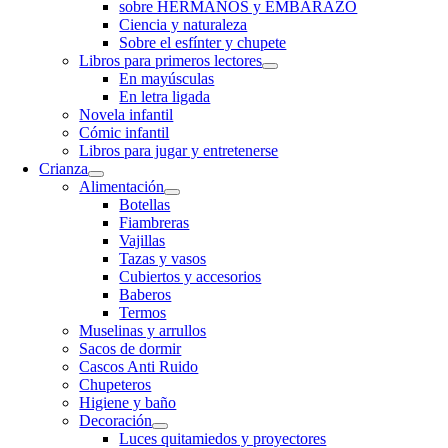
sobre HERMANOS y EMBARAZO
Ciencia y naturaleza
Sobre el esfínter y chupete
Libros para primeros lectores
En mayúsculas
En letra ligada
Novela infantil
Cómic infantil
Libros para jugar y entretenerse
Crianza
Alimentación
Botellas
Fiambreras
Vajillas
Tazas y vasos
Cubiertos y accesorios
Baberos
Termos
Muselinas y arrullos
Sacos de dormir
Cascos Anti Ruido
Chupeteros
Higiene y baño
Decoración
Luces quitamiedos y proyectores