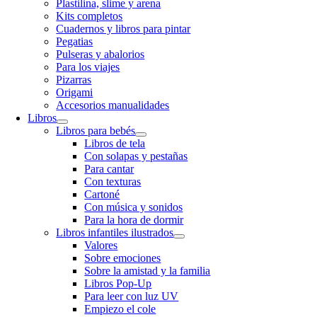
Plastilina, slime y arena
Kits completos
Cuadernos y libros para pintar
Pegatias
Pulseras y abalorios
Para los viajes
Pizarras
Origami
Accesorios manualidades
Libros
Libros para bebés
Libros de tela
Con solapas y pestañas
Para cantar
Con texturas
Cartoné
Con música y sonidos
Para la hora de dormir
Libros infantiles ilustrados
Valores
Sobre emociones
Sobre la amistad y la familia
Libros Pop-Up
Para leer con luz UV
Empiezo el cole