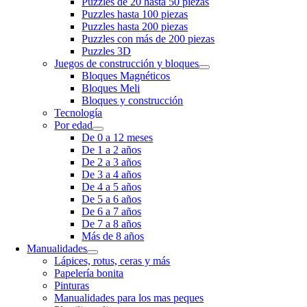
Puzzles de 20 hasta 50 piezas
Puzzles hasta 100 piezas
Puzzles hasta 200 piezas
Puzzles con más de 200 piezas
Puzzles 3D
Juegos de construcción y bloques
Bloques Magnéticos
Bloques Meli
Bloques y construcción
Tecnología
Por edad
De 0 a 12 meses
De 1 a 2 años
De 2 a 3 años
De 3 a 4 años
De 4 a 5 años
De 5 a 6 años
De 6 a 7 años
De 7 a 8 años
Más de 8 años
Manualidades
Lápices, rotus, ceras y más
Papelería bonita
Pinturas
Manualidades para los mas peques