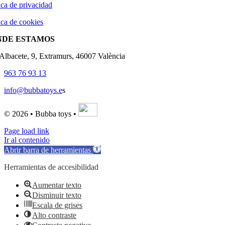
ica de privacidad
ica de cookies
NDE ESTAMOS
'Albacete, 9, Extramurs, 46007 València
963 76 93 13
info@bubbatoys.e
s
© 2026 • Bubba toys •
Page load link
Ir al contenido
Abrir barra de herramientas
Herramientas de accesibilidad
Aumentar texto
Disminuir texto
Escala de grises
Alto contraste