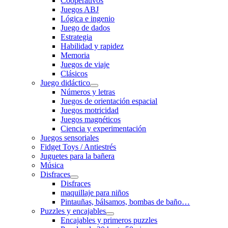
Cooperativos
Juegos ABJ
Lógica e ingenio
Juego de dados
Estrategia
Habilidad y rapidez
Memoria
Juegos de viaje
Clásicos
Juego didáctico
Números y letras
Juegos de orientación espacial
Juegos motricidad
Juegos magnéticos
Ciencia y experimentación
Juegos sensoriales
Fidget Toys / Antiestrés
Juguetes para la bañera
Música
Disfraces
Disfraces
maquillaje para niños
Pintauñas, bálsamos, bombas de baño…
Puzzles y encajables
Encajables y primeros puzzles