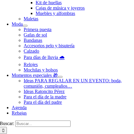
Kit de huellas
Cajas de música y joyeros
Muebles y alfombras
Maletas
Moda
Primera puesta
Gafas de sol
Bandanas
Accesorios pelo y bisutería
Calzado
Para días de lluvia 🌧️
Relojes
Mochilas y bolsos
Momentos especiales 🎁
Ideas PARA REGALAR EN UN EVENTO: boda,
comunión, cumpleaños…
Ideas Ratoncito Pérez
Para el día de la madre
Para el día del padre
Agenda
Rebajas
Buscar: