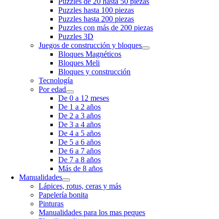
Puzzles de 20 hasta 50 piezas
Puzzles hasta 100 piezas
Puzzles hasta 200 piezas
Puzzles con más de 200 piezas
Puzzles 3D
Juegos de construcción y bloques
Bloques Magnéticos
Bloques Meli
Bloques y construcción
Tecnología
Por edad
De 0 a 12 meses
De 1 a 2 años
De 2 a 3 años
De 3 a 4 años
De 4 a 5 años
De 5 a 6 años
De 6 a 7 años
De 7 a 8 años
Más de 8 años
Manualidades
Lápices, rotus, ceras y más
Papelería bonita
Pinturas
Manualidades para los mas peques