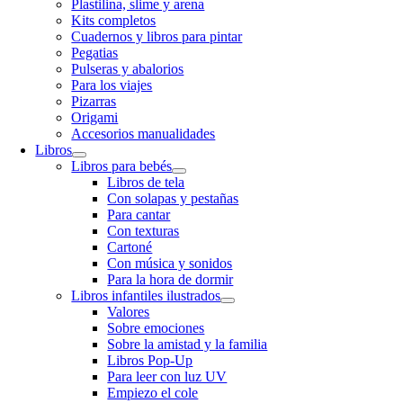
Plastilina, slime y arena
Kits completos
Cuadernos y libros para pintar
Pegatias
Pulseras y abalorios
Para los viajes
Pizarras
Origami
Accesorios manualidades
Libros
Libros para bebés
Libros de tela
Con solapas y pestañas
Para cantar
Con texturas
Cartoné
Con música y sonidos
Para la hora de dormir
Libros infantiles ilustrados
Valores
Sobre emociones
Sobre la amistad y la familia
Libros Pop-Up
Para leer con luz UV
Empiezo el cole