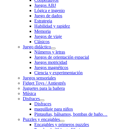
Cooperativos
Juegos ABJ
Lógica e ingenio
Juego de dados
Estrategia
Habilidad y rapidez
Memoria
Juegos de viaje
Clásicos
Juego didáctico
Números y letras
Juegos de orientación espacial
Juegos motricidad
Juegos magnéticos
Ciencia y experimentación
Juegos sensoriales
Fidget Toys / Antiestrés
Juguetes para la bañera
Música
Disfraces
Disfraces
maquillaje para niños
Pintauñas, bálsamos, bombas de baño…
Puzzles y encajables
Encajables y primeros puzzles