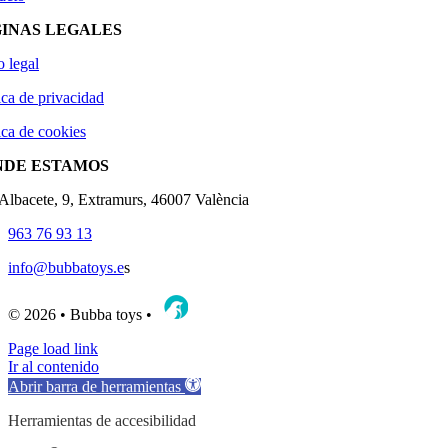
INAS LEGALES
o legal
ica de privacidad
ica de cookies
NDE ESTAMOS
'Albacete, 9, Extramurs, 46007 València
963 76 93 13
info@bubbatoys.e
s
© 2026 • Bubba toys •
Page load link
Ir al contenido
Abrir barra de herramientas
Herramientas de accesibilidad