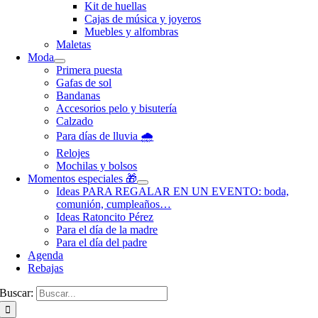
Kit de huellas
Cajas de música y joyeros
Muebles y alfombras
Maletas
Moda
Primera puesta
Gafas de sol
Bandanas
Accesorios pelo y bisutería
Calzado
Para días de lluvia 🌧️
Relojes
Mochilas y bolsos
Momentos especiales 🎁
Ideas PARA REGALAR EN UN EVENTO: boda,
comunión, cumpleaños…
Ideas Ratoncito Pérez
Para el día de la madre
Para el día del padre
Agenda
Rebajas
Buscar: