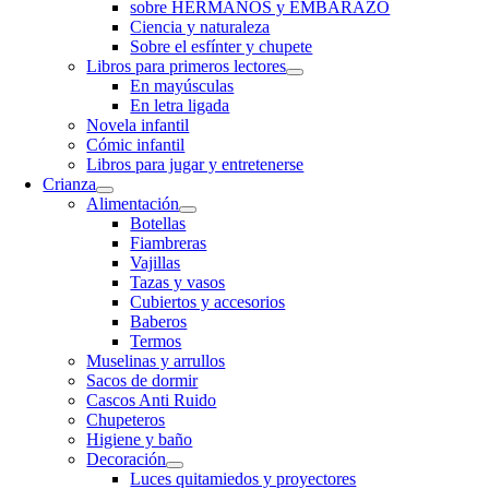
sobre HERMANOS y EMBARAZO
Ciencia y naturaleza
Sobre el esfínter y chupete
Libros para primeros lectores
En mayúsculas
En letra ligada
Novela infantil
Cómic infantil
Libros para jugar y entretenerse
Crianza
Alimentación
Botellas
Fiambreras
Vajillas
Tazas y vasos
Cubiertos y accesorios
Baberos
Termos
Muselinas y arrullos
Sacos de dormir
Cascos Anti Ruido
Chupeteros
Higiene y baño
Decoración
Luces quitamiedos y proyectores