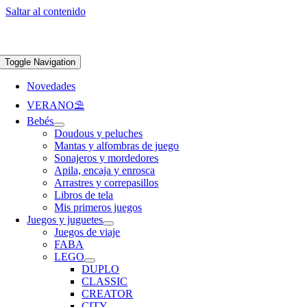
Saltar al contenido
Apúntate a nuestra newsletter y consigue un 5% de descuento en web
Envíos
gratis en pedidos superiores a 65 €
Toggle Navigation
Novedades
VERANO⛱️​
Bebés
Doudous y peluches
Mantas y alfombras de juego
Sonajeros y mordedores
Apila, encaja y enrosca
Arrastres y correpasillos
Libros de tela
Mis primeros juegos
Juegos y juguetes
Juegos de viaje
FABA
LEGO
DUPLO
CLASSIC
CREATOR
CITY