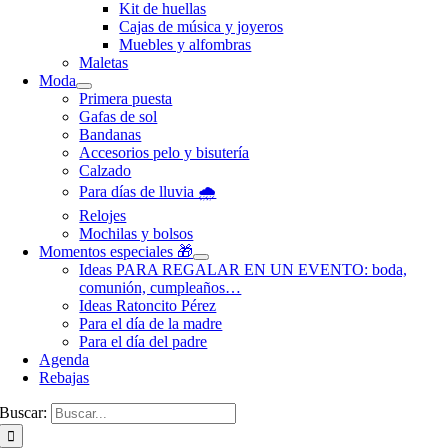
Kit de huellas
Cajas de música y joyeros
Muebles y alfombras
Maletas
Moda
Primera puesta
Gafas de sol
Bandanas
Accesorios pelo y bisutería
Calzado
Para días de lluvia 🌧️
Relojes
Mochilas y bolsos
Momentos especiales 🎁
Ideas PARA REGALAR EN UN EVENTO: boda,
comunión, cumpleaños…
Ideas Ratoncito Pérez
Para el día de la madre
Para el día del padre
Agenda
Rebajas
Buscar: