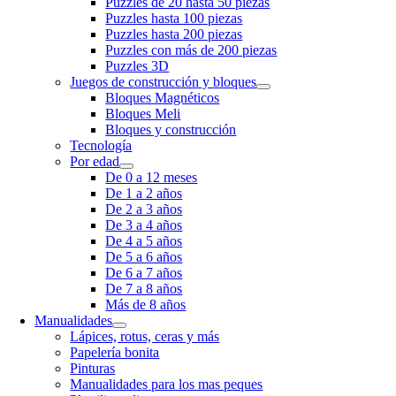
Puzzles de 20 hasta 50 piezas
Puzzles hasta 100 piezas
Puzzles hasta 200 piezas
Puzzles con más de 200 piezas
Puzzles 3D
Juegos de construcción y bloques
Bloques Magnéticos
Bloques Meli
Bloques y construcción
Tecnología
Por edad
De 0 a 12 meses
De 1 a 2 años
De 2 a 3 años
De 3 a 4 años
De 4 a 5 años
De 5 a 6 años
De 6 a 7 años
De 7 a 8 años
Más de 8 años
Manualidades
Lápices, rotus, ceras y más
Papelería bonita
Pinturas
Manualidades para los mas peques