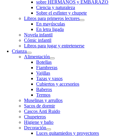
sobre HERMANOS y EMBARAZO
Ciencia y naturaleza
Sobre el esfínter y chupete
Libros para primeros lectores
En mayúsculas
En letra ligada
Novela infantil
Cómic infantil
Libros para jugar y entretenerse
Crianza
Alimentación
Botellas
Fiambreras
Vajillas
Tazas y vasos
Cubiertos y accesorios
Baberos
Termos
Muselinas y arrullos
Sacos de dormir
Cascos Anti Ruido
Chupeteros
Higiene y baño
Decoración
Luces quitamiedos y proyectores