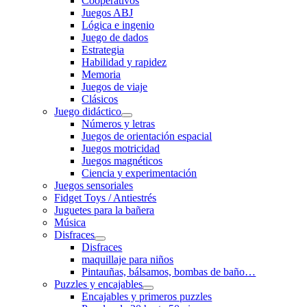
Cooperativos
Juegos ABJ
Lógica e ingenio
Juego de dados
Estrategia
Habilidad y rapidez
Memoria
Juegos de viaje
Clásicos
Juego didáctico
Números y letras
Juegos de orientación espacial
Juegos motricidad
Juegos magnéticos
Ciencia y experimentación
Juegos sensoriales
Fidget Toys / Antiestrés
Juguetes para la bañera
Música
Disfraces
Disfraces
maquillaje para niños
Pintauñas, bálsamos, bombas de baño…
Puzzles y encajables
Encajables y primeros puzzles