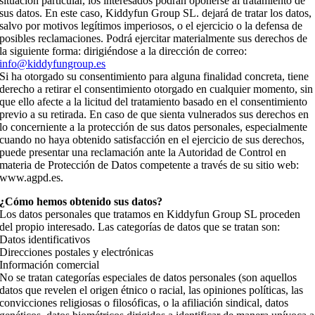
situación particular, los interesados podrán oponerse al tratamiento de
sus datos. En este caso, Kiddyfun Group SL. dejará de tratar los datos,
salvo por motivos legítimos imperiosos, o el ejercicio o la defensa de
posibles reclamaciones. Podrá ejercitar materialmente sus derechos de
la siguiente forma: dirigiéndose a la dirección de correo:
info@kiddyfungroup.es
Si ha otorgado su consentimiento para alguna finalidad concreta, tiene
derecho a retirar el consentimiento otorgado en cualquier momento, sin
que ello afecte a la licitud del tratamiento basado en el consentimiento
previo a su retirada. En caso de que sienta vulnerados sus derechos en
lo concerniente a la protección de sus datos personales, especialmente
cuando no haya obtenido satisfacción en el ejercicio de sus derechos,
puede presentar una reclamación ante la Autoridad de Control en
materia de Protección de Datos competente a través de su sitio web:
www.agpd.es.
¿Cómo hemos obtenido sus datos?
Los datos personales que tratamos en Kiddyfun Group SL proceden
del propio interesado. Las categorías de datos que se tratan son:
Datos identificativos
Direcciones postales y electrónicas
Información comercial
No se tratan categorías especiales de datos personales (son aquellos
datos que revelen el origen étnico o racial, las opiniones políticas, las
convicciones religiosas o filosóficas, o la afiliación sindical, datos