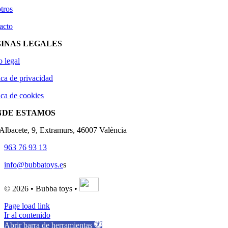
tros
acto
INAS LEGALES
o legal
ica de privacidad
ica de cookies
NDE ESTAMOS
'Albacete, 9, Extramurs, 46007 València
963 76 93 13
info@bubbatoys.e
s
© 2026 • Bubba toys •
Page load link
Ir al contenido
Abrir barra de herramientas