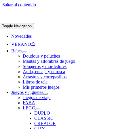
Saltar al contenido
Apúntate a nuestra newsletter y consigue un 5% de descuento en web
Envíos
gratis en pedidos superiores a 65 €
Toggle Navigation
Novedades
VERANO⛱️​
Bebés
Doudous y peluches
Mantas y alfombras de juego
Sonajeros y mordedores
Apila, encaja y enrosca
Arrastres y correpasillos
Libros de tela
Mis primeros juegos
Juegos y juguetes
Juegos de viaje
FABA
LEGO
DUPLO
CLASSIC
CREATOR
CITY