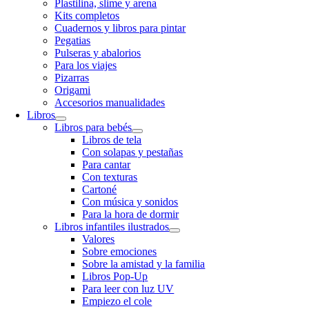
Plastilina, slime y arena
Kits completos
Cuadernos y libros para pintar
Pegatias
Pulseras y abalorios
Para los viajes
Pizarras
Origami
Accesorios manualidades
Libros
Libros para bebés
Libros de tela
Con solapas y pestañas
Para cantar
Con texturas
Cartoné
Con música y sonidos
Para la hora de dormir
Libros infantiles ilustrados
Valores
Sobre emociones
Sobre la amistad y la familia
Libros Pop-Up
Para leer con luz UV
Empiezo el cole