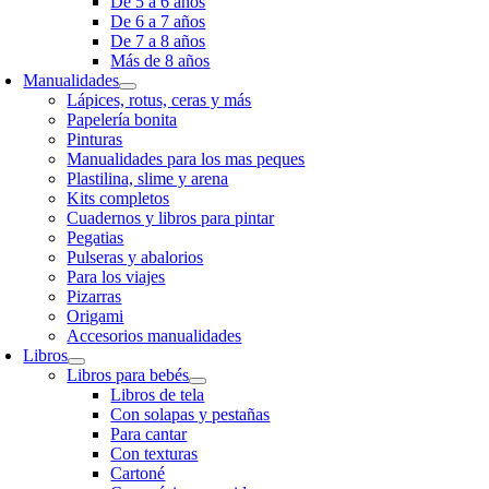
De 5 a 6 años
De 6 a 7 años
De 7 a 8 años
Más de 8 años
Manualidades
Lápices, rotus, ceras y más
Papelería bonita
Pinturas
Manualidades para los mas peques
Plastilina, slime y arena
Kits completos
Cuadernos y libros para pintar
Pegatias
Pulseras y abalorios
Para los viajes
Pizarras
Origami
Accesorios manualidades
Libros
Libros para bebés
Libros de tela
Con solapas y pestañas
Para cantar
Con texturas
Cartoné