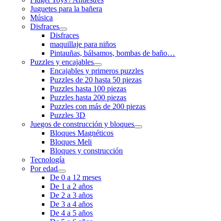
Juguetes para la bañera
Música
Disfraces
Disfraces
maquillaje para niños
Pintauñas, bálsamos, bombas de baño…
Puzzles y encajables
Encajables y primeros puzzles
Puzzles de 20 hasta 50 piezas
Puzzles hasta 100 piezas
Puzzles hasta 200 piezas
Puzzles con más de 200 piezas
Puzzles 3D
Juegos de construcción y bloques
Bloques Magnéticos
Bloques Meli
Bloques y construcción
Tecnología
Por edad
De 0 a 12 meses
De 1 a 2 años
De 2 a 3 años
De 3 a 4 años
De 4 a 5 años