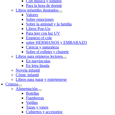
Con música y sonidos
Para la hora de dormir
Libros infantiles ilustrados
Valores
Sobre emociones
Sobre la amistad y la familia
Libros Pop-Up
Para leer con luz UV
Empiezo el cole
sobre HERMANOS y EMBARAZO
Ciencia y naturaleza
Sobre el esfínter y chupete
Libros para primeros lectores
En mayúsculas
En letra ligada
Novela infantil
Cómic infantil
Libros para jugar y entretenerse
Crianza
Alimentación
Botellas
Fiambreras
Vajillas
Tazas y vasos
Cubiertos y accesorios