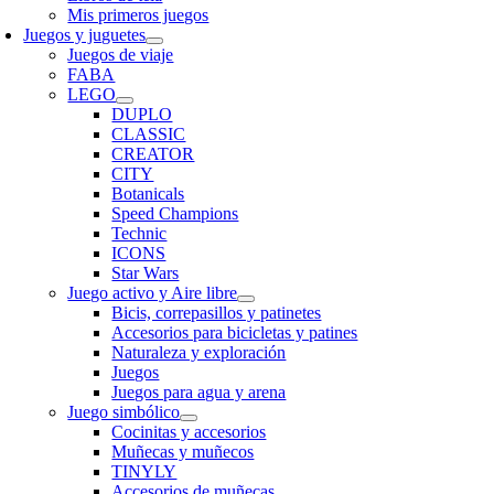
Mis primeros juegos
Juegos y juguetes
Juegos de viaje
FABA
LEGO
DUPLO
CLASSIC
CREATOR
CITY
Botanicals
Speed Champions
Technic
ICONS
Star Wars
Juego activo y Aire libre
Bicis, correpasillos y patinetes
Accesorios para bicicletas y patines
Naturaleza y exploración
Juegos
Juegos para agua y arena
Juego simbólico
Cocinitas y accesorios
Muñecas y muñecos
TINYLY
Accesorios de muñecas