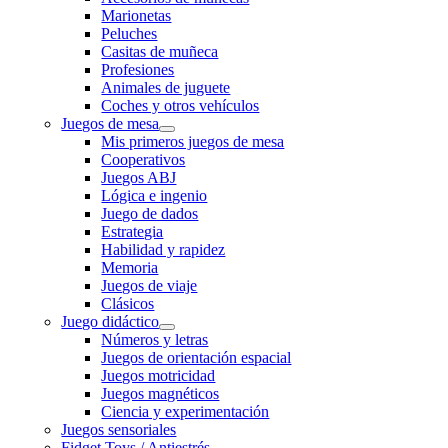
Marionetas
Peluches
Casitas de muñeca
Profesiones
Animales de juguete
Coches y otros vehículos
Juegos de mesa
Mis primeros juegos de mesa
Cooperativos
Juegos ABJ
Lógica e ingenio
Juego de dados
Estrategia
Habilidad y rapidez
Memoria
Juegos de viaje
Clásicos
Juego didáctico
Números y letras
Juegos de orientación espacial
Juegos motricidad
Juegos magnéticos
Ciencia y experimentación
Juegos sensoriales
Fidget Toys / Antiestrés