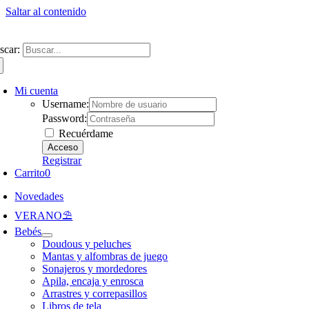
Saltar al contenido
ntate a nuestra newsletter y consigue un 5% de descuento en web
Envíos gra
scar:
Mi cuenta
Username:
Password:
Recuérdame
Registrar
Carrito
0
Novedades
VERANO⛱️​
Bebés
Doudous y peluches
Mantas y alfombras de juego
Sonajeros y mordedores
Apila, encaja y enrosca
Arrastres y correpasillos
Libros de tela