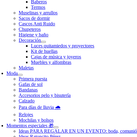
Baberos
Termos
Muselinas y arrullos
Sacos de dormir
Cascos Anti Ruido
Chupeteros
Higiene y baño
Decoración
Luces quitamiedos y proyectores
Kit de huellas
Cajas de música y joyeros
Muebles y alfombras
Maletas
Moda
Primera puesta
Gafas de sol
Bandanas
Accesorios pelo y bisutería
Calzado
Para días de lluvia 🌧️
Relojes
Mochilas y bolsos
Momentos especiales 🎁
Ideas PARA REGALAR EN UN EVENTO: boda, comunió
Ideas Ratoncito Pérez