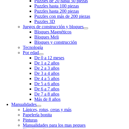
Puzzles de 20 hasta 50 piezas
Puzzles hasta 100 piezas
Puzzles hasta 200 piezas
Puzzles con más de 200 piezas
Puzzles 3D
Juegos de construcción y bloques
Bloques Magnéticos
Bloques Meli
Bloques y construcción
Tecnología
Por edad
De 0 a 12 meses
De 1 a 2 años
De 2 a 3 años
De 3 a 4 años
De 4 a 5 años
De 5 a 6 años
De 6 a 7 años
De 7 a 8 años
Más de 8 años
Manualidades
Lápices, rotus, ceras y más
Papelería bonita
Pinturas
Manualidades para los mas peques