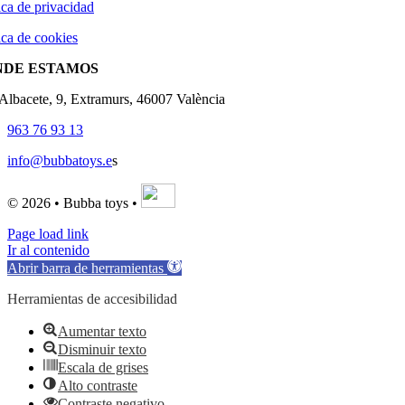
ica de privacidad
ica de cookies
NDE ESTAMOS
'Albacete, 9, Extramurs, 46007 València
963 76 93 13
info@bubbatoys.e
s
© 2026 • Bubba toys •
Page load link
Ir al contenido
Abrir barra de herramientas
Herramientas de accesibilidad
Aumentar texto
Disminuir texto
Escala de grises
Alto contraste
Contraste negativo