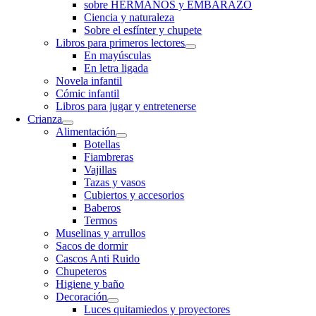
sobre HERMANOS y EMBARAZO
Ciencia y naturaleza
Sobre el esfínter y chupete
Libros para primeros lectores
En mayúsculas
En letra ligada
Novela infantil
Cómic infantil
Libros para jugar y entretenerse
Crianza
Alimentación
Botellas
Fiambreras
Vajillas
Tazas y vasos
Cubiertos y accesorios
Baberos
Termos
Muselinas y arrullos
Sacos de dormir
Cascos Anti Ruido
Chupeteros
Higiene y baño
Decoración
Luces quitamiedos y proyectores