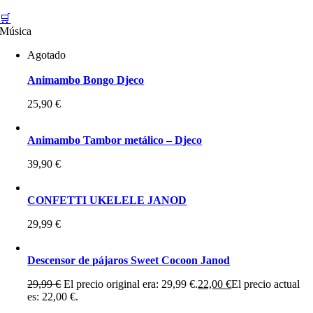
🛒
Música
Agotado
Animambo Bongo Djeco
25,90
€
Animambo Tambor metálico – Djeco
39,90
€
CONFETTI UKELELE JANOD
29,99
€
Descensor de pájaros Sweet Cocoon Janod
29,99
€
El precio original era: 29,99 €.
22,00
€
El precio actual
es: 22,00 €.