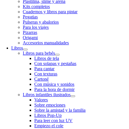
Plastilina, slime y arena
Kits completos
Cuadernos y libros para pintar
Pegatias
Pulseras y abalorios
Para los viajes
Pizarras
Origami
Accesorios manualidades
Libros
Libros para bebés
Libros de tela
Con solapas y pestañas
Para cantar
Con texturas
Cartoné
Con música y sonidos
Para la hora de dormir
Libros infantiles ilustrados
Valores
Sobre emociones
Sobre la amistad y la familia
Libros Pop-Up
Para leer con luz UV
Empiezo el cole