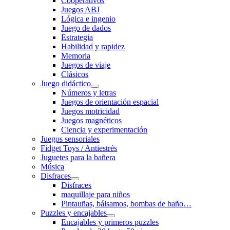
Cooperativos
Juegos ABJ
Lógica e ingenio
Juego de dados
Estrategia
Habilidad y rapidez
Memoria
Juegos de viaje
Clásicos
Juego didáctico
Números y letras
Juegos de orientación espacial
Juegos motricidad
Juegos magnéticos
Ciencia y experimentación
Juegos sensoriales
Fidget Toys / Antiestrés
Juguetes para la bañera
Música
Disfraces
Disfraces
maquillaje para niños
Pintauñas, bálsamos, bombas de baño…
Puzzles y encajables
Encajables y primeros puzzles