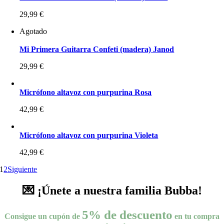
29,99
€
Agotado
Mi Primera Guitarra Confeti (madera) Janod
29,99
€
Micrófono altavoz con purpurina Rosa
42,99
€
Micrófono altavoz con purpurina Violeta
42,99
€
1
2
Siguiente
💌 ¡Únete a nuestra familia Bubba!
5% de descuento
Consigue un cupón de
en tu compra