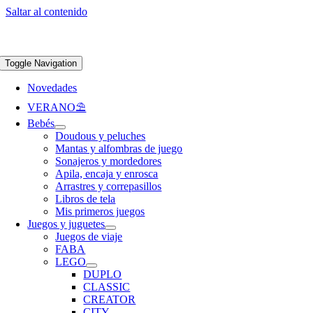
Saltar al contenido
Apúntate a nuestra newsletter y consigue un 5% de descuento en web
Envíos
gratis en pedidos superiores a 65 €
Toggle Navigation
Novedades
VERANO⛱️​
Bebés
Doudous y peluches
Mantas y alfombras de juego
Sonajeros y mordedores
Apila, encaja y enrosca
Arrastres y correpasillos
Libros de tela
Mis primeros juegos
Juegos y juguetes
Juegos de viaje
FABA
LEGO
DUPLO
CLASSIC
CREATOR
CITY