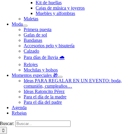
Kit de huellas
Cajas de música y joyeros
Muebles y alfombras
Maletas
Moda
Primera puesta
Gafas de sol
Bandanas
Accesorios pelo y bisutería
Calzado
Para días de lluvia 🌧️
Relojes
Mochilas y bolsos
Momentos especiales 🎁
Ideas PARA REGALAR EN UN EVENTO: boda,
comunión, cumpleaños…
Ideas Ratoncito Pérez
Para el día de la madre
Para el día del padre
Agenda
Rebajas
Buscar: