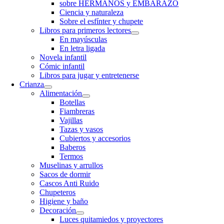
sobre HERMANOS y EMBARAZO
Ciencia y naturaleza
Sobre el esfínter y chupete
Libros para primeros lectores
En mayúsculas
En letra ligada
Novela infantil
Cómic infantil
Libros para jugar y entretenerse
Crianza
Alimentación
Botellas
Fiambreras
Vajillas
Tazas y vasos
Cubiertos y accesorios
Baberos
Termos
Muselinas y arrullos
Sacos de dormir
Cascos Anti Ruido
Chupeteros
Higiene y baño
Decoración
Luces quitamiedos y proyectores