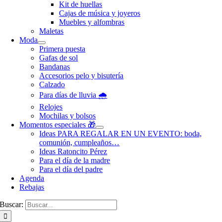
Kit de huellas
Cajas de música y joyeros
Muebles y alfombras
Maletas
Moda
Primera puesta
Gafas de sol
Bandanas
Accesorios pelo y bisutería
Calzado
Para días de lluvia 🌧️
Relojes
Mochilas y bolsos
Momentos especiales 🎁
Ideas PARA REGALAR EN UN EVENTO: boda,
comunión, cumpleaños…
Ideas Ratoncito Pérez
Para el día de la madre
Para el día del padre
Agenda
Rebajas
Buscar: