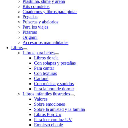
Plastilina, slime y arena
Kits completos
Cuadernos y libros para pintar
Pegatias
Pulseras y abalorios
Para los viajes
Pizarras
Origami
Accesorios manualidades
Libros
Libros para bebés
Libros de tela
Con solapas y pestañas
Para cantar
Con texturas
Cartoné
Con música y sonidos
Para la hora de dormir
Libros infantiles ilustrados
Valores
Sobre emociones
Sobre la amistad y la familia
Libros Pop-Up
Para leer con luz UV
Empiezo el cole