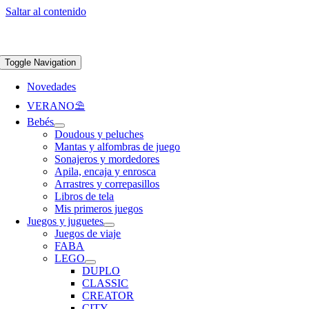
Saltar al contenido
Apúntate a nuestra newsletter y consigue un 5% de descuento en web
Envíos
gratis en pedidos superiores a 65 €
Toggle Navigation
Novedades
VERANO⛱️​
Bebés
Doudous y peluches
Mantas y alfombras de juego
Sonajeros y mordedores
Apila, encaja y enrosca
Arrastres y correpasillos
Libros de tela
Mis primeros juegos
Juegos y juguetes
Juegos de viaje
FABA
LEGO
DUPLO
CLASSIC
CREATOR
CITY