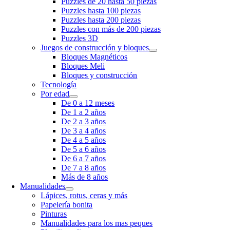
Puzzles de 20 hasta 50 piezas
Puzzles hasta 100 piezas
Puzzles hasta 200 piezas
Puzzles con más de 200 piezas
Puzzles 3D
Juegos de construcción y bloques
Bloques Magnéticos
Bloques Meli
Bloques y construcción
Tecnología
Por edad
De 0 a 12 meses
De 1 a 2 años
De 2 a 3 años
De 3 a 4 años
De 4 a 5 años
De 5 a 6 años
De 6 a 7 años
De 7 a 8 años
Más de 8 años
Manualidades
Lápices, rotus, ceras y más
Papelería bonita
Pinturas
Manualidades para los mas peques