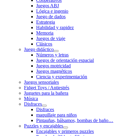
Cooperativos
Juegos ABJ
Lógica e ingenio
Juego de dados
Estrategia
Habilidad y rapidez
Memoria
Juegos de viaje
Clásicos
Juego didáctico
Números y letras
Juegos de orientación espacial
Juegos motricidad
Juegos magnéticos
Ciencia y experimentación
Juegos sensoriales
Fidget Toys / Antiestrés
Juguetes para la bañera
Música
Disfraces
Disfraces
maquillaje para niños
Pintauñas, bálsamos, bombas de baño…
Puzzles y encajables
Encajables y primeros puzzles