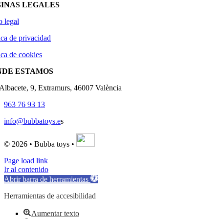
INAS LEGALES
o legal
ica de privacidad
ica de cookies
NDE ESTAMOS
'Albacete, 9, Extramurs, 46007 València
963 76 93 13
info@bubbatoys.e
s
© 2026 • Bubba toys •
Page load link
Ir al contenido
Abrir barra de herramientas
Herramientas de accesibilidad
Aumentar texto