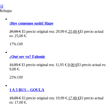
🛒
Rebajas
¡Hoy comemos sushi! Hape
29,99
€
El precio original era: 29,99 €.
25,00
€
El precio actual
es: 25,00 €.
17% Off
¿Qué soy yo? Falomir
11,95
€
El precio original era: 11,95 €.
9,00
€
El precio actual es:
9,00 €.
25% Off
1 A 5 BUS – GOULA
19,99
€
El precio original era: 19,99 €.
17,00
€
El precio actual
es: 17,00 €.