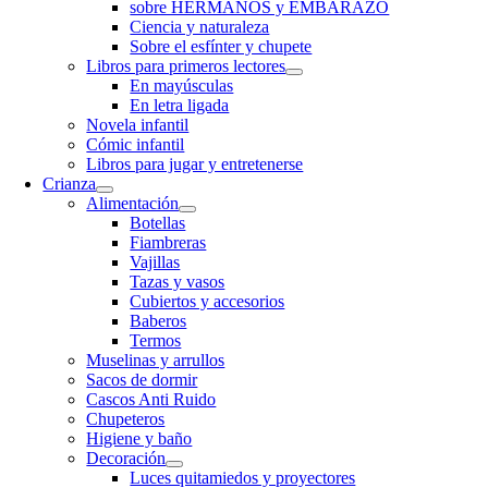
sobre HERMANOS y EMBARAZO
Ciencia y naturaleza
Sobre el esfínter y chupete
Libros para primeros lectores
En mayúsculas
En letra ligada
Novela infantil
Cómic infantil
Libros para jugar y entretenerse
Crianza
Alimentación
Botellas
Fiambreras
Vajillas
Tazas y vasos
Cubiertos y accesorios
Baberos
Termos
Muselinas y arrullos
Sacos de dormir
Cascos Anti Ruido
Chupeteros
Higiene y baño
Decoración
Luces quitamiedos y proyectores