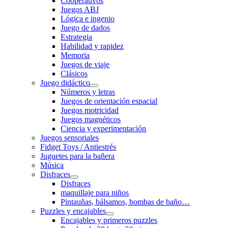
Cooperativos
Juegos ABJ
Lógica e ingenio
Juego de dados
Estrategia
Habilidad y rapidez
Memoria
Juegos de viaje
Clásicos
Juego didáctico
Números y letras
Juegos de orientación espacial
Juegos motricidad
Juegos magnéticos
Ciencia y experimentación
Juegos sensoriales
Fidget Toys / Antiestrés
Juguetes para la bañera
Música
Disfraces
Disfraces
maquillaje para niños
Pintauñas, bálsamos, bombas de baño…
Puzzles y encajables
Encajables y primeros puzzles