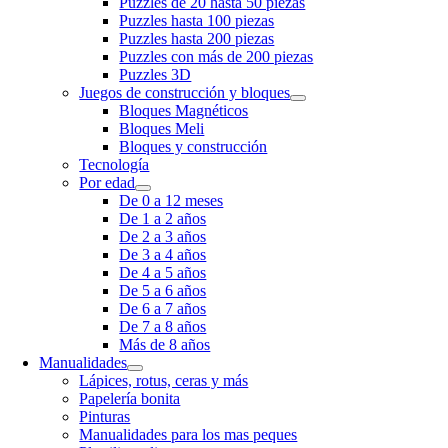
Puzzles de 20 hasta 50 piezas
Puzzles hasta 100 piezas
Puzzles hasta 200 piezas
Puzzles con más de 200 piezas
Puzzles 3D
Juegos de construcción y bloques
Bloques Magnéticos
Bloques Meli
Bloques y construcción
Tecnología
Por edad
De 0 a 12 meses
De 1 a 2 años
De 2 a 3 años
De 3 a 4 años
De 4 a 5 años
De 5 a 6 años
De 6 a 7 años
De 7 a 8 años
Más de 8 años
Manualidades
Lápices, rotus, ceras y más
Papelería bonita
Pinturas
Manualidades para los mas peques