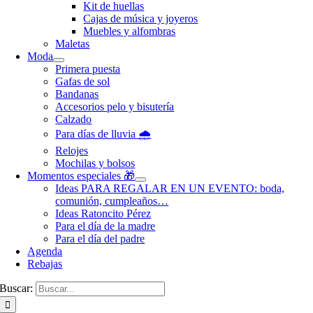
Kit de huellas
Cajas de música y joyeros
Muebles y alfombras
Maletas
Moda
Primera puesta
Gafas de sol
Bandanas
Accesorios pelo y bisutería
Calzado
Para días de lluvia 🌧️
Relojes
Mochilas y bolsos
Momentos especiales 🎁
Ideas PARA REGALAR EN UN EVENTO: boda,
comunión, cumpleaños…
Ideas Ratoncito Pérez
Para el día de la madre
Para el día del padre
Agenda
Rebajas
Buscar: