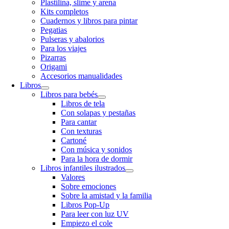
Plastilina, slime y arena
Kits completos
Cuadernos y libros para pintar
Pegatias
Pulseras y abalorios
Para los viajes
Pizarras
Origami
Accesorios manualidades
Libros
Libros para bebés
Libros de tela
Con solapas y pestañas
Para cantar
Con texturas
Cartoné
Con música y sonidos
Para la hora de dormir
Libros infantiles ilustrados
Valores
Sobre emociones
Sobre la amistad y la familia
Libros Pop-Up
Para leer con luz UV
Empiezo el cole