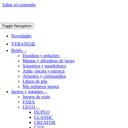
Saltar al contenido
Apúntate a nuestra newsletter y consigue un 5% de descuento en web
Envíos
gratis en pedidos superiores a 65 €
Toggle Navigation
Novedades
VERANO⛱️​
Bebés
Doudous y peluches
Mantas y alfombras de juego
Sonajeros y mordedores
Apila, encaja y enrosca
Arrastres y correpasillos
Libros de tela
Mis primeros juegos
Juegos y juguetes
Juegos de viaje
FABA
LEGO
DUPLO
CLASSIC
CREATOR
CITY