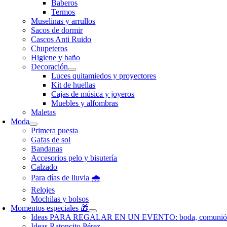
Baberos
Termos
Muselinas y arrullos
Sacos de dormir
Cascos Anti Ruido
Chupeteros
Higiene y baño
Decoración
Luces quitamiedos y proyectores
Kit de huellas
Cajas de música y joyeros
Muebles y alfombras
Maletas
Moda
Primera puesta
Gafas de sol
Bandanas
Accesorios pelo y bisutería
Calzado
Para días de lluvia 🌧️
Relojes
Mochilas y bolsos
Momentos especiales 🎁
Ideas PARA REGALAR EN UN EVENTO: boda, comunió
Ideas Ratoncito Pérez