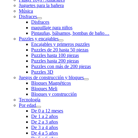
Juguetes para la bañera
Música
Disfraces
Disfraces
maquillaje para niños
Pintauñas, bálsamos, bombas de baño…
Puzzles y encajables
Encajables y primeros puzzles
Puzzles de 20 hasta 50 piezas
Puzzles hasta 100 piezas
Puzzles hasta 200 piezas
Puzzles con más de 200 piezas
Puzzles 3D
Juegos de construcción y bloques
Bloques Magnéticos
Bloques Meli
Bloques y construcción
Tecnología
Por edad
De 0 a 12 meses
De 1 a 2 años
De 2 a 3 años
De 3 a 4 años
De 4 a 5 años