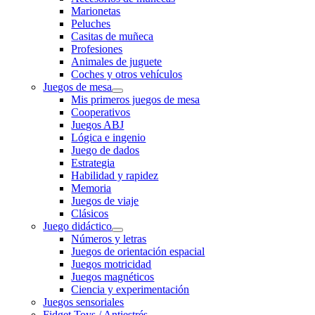
Marionetas
Peluches
Casitas de muñeca
Profesiones
Animales de juguete
Coches y otros vehículos
Juegos de mesa
Mis primeros juegos de mesa
Cooperativos
Juegos ABJ
Lógica e ingenio
Juego de dados
Estrategia
Habilidad y rapidez
Memoria
Juegos de viaje
Clásicos
Juego didáctico
Números y letras
Juegos de orientación espacial
Juegos motricidad
Juegos magnéticos
Ciencia y experimentación
Juegos sensoriales
Fidget Toys / Antiestrés