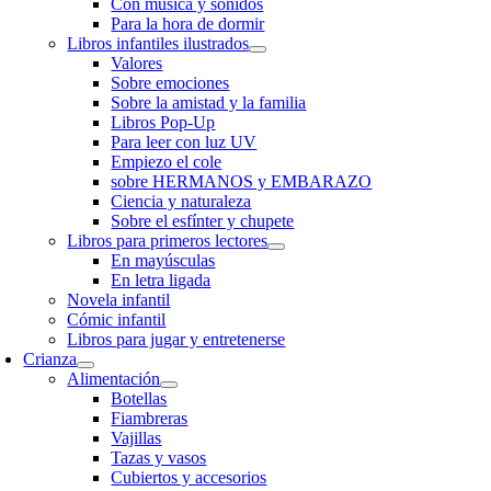
Con música y sonidos
Para la hora de dormir
Libros infantiles ilustrados
Valores
Sobre emociones
Sobre la amistad y la familia
Libros Pop-Up
Para leer con luz UV
Empiezo el cole
sobre HERMANOS y EMBARAZO
Ciencia y naturaleza
Sobre el esfínter y chupete
Libros para primeros lectores
En mayúsculas
En letra ligada
Novela infantil
Cómic infantil
Libros para jugar y entretenerse
Crianza
Alimentación
Botellas
Fiambreras
Vajillas
Tazas y vasos
Cubiertos y accesorios