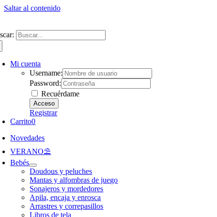
Saltar al contenido
ntate a nuestra newsletter y consigue un 5% de descuento en web
Envíos gra
scar:
Mi cuenta
Username:
Password:
Recuérdame
Registrar
Carrito
0
Novedades
VERANO⛱️​
Bebés
Doudous y peluches
Mantas y alfombras de juego
Sonajeros y mordedores
Apila, encaja y enrosca
Arrastres y correpasillos
Libros de tela