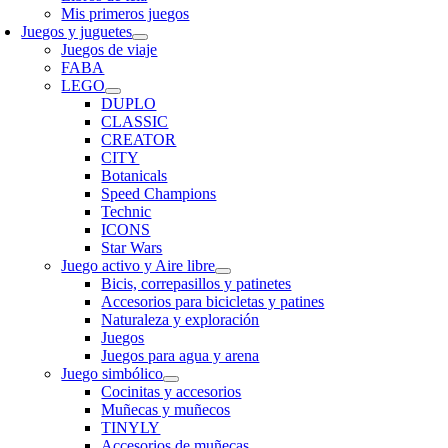
Mis primeros juegos
Juegos y juguetes
Juegos de viaje
FABA
LEGO
DUPLO
CLASSIC
CREATOR
CITY
Botanicals
Speed Champions
Technic
ICONS
Star Wars
Juego activo y Aire libre
Bicis, correpasillos y patinetes
Accesorios para bicicletas y patines
Naturaleza y exploración
Juegos
Juegos para agua y arena
Juego simbólico
Cocinitas y accesorios
Muñecas y muñecos
TINYLY
Accesorios de muñecas