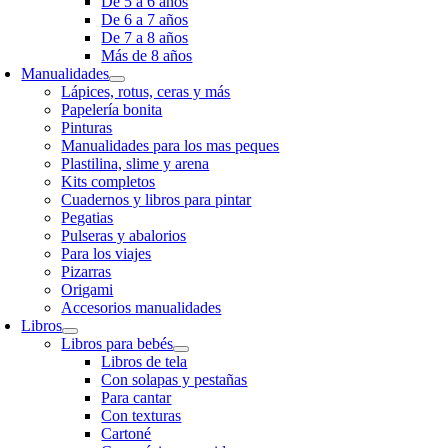
De 5 a 6 años
De 6 a 7 años
De 7 a 8 años
Más de 8 años
Manualidades
Lápices, rotus, ceras y más
Papelería bonita
Pinturas
Manualidades para los mas peques
Plastilina, slime y arena
Kits completos
Cuadernos y libros para pintar
Pegatias
Pulseras y abalorios
Para los viajes
Pizarras
Origami
Accesorios manualidades
Libros
Libros para bebés
Libros de tela
Con solapas y pestañas
Para cantar
Con texturas
Cartoné