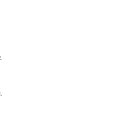
€.
€.