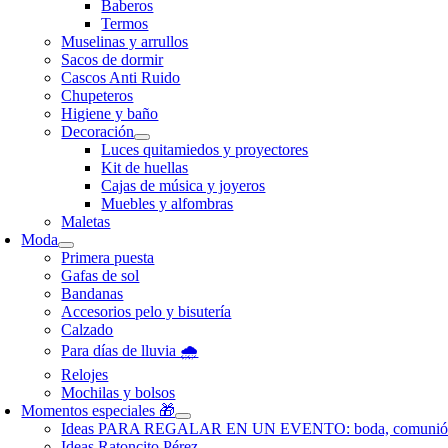
Baberos
Termos
Muselinas y arrullos
Sacos de dormir
Cascos Anti Ruido
Chupeteros
Higiene y baño
Decoración
Luces quitamiedos y proyectores
Kit de huellas
Cajas de música y joyeros
Muebles y alfombras
Maletas
Moda
Primera puesta
Gafas de sol
Bandanas
Accesorios pelo y bisutería
Calzado
Para días de lluvia 🌧️
Relojes
Mochilas y bolsos
Momentos especiales 🎁
Ideas PARA REGALAR EN UN EVENTO: boda, comunió
Ideas Ratoncito Pérez