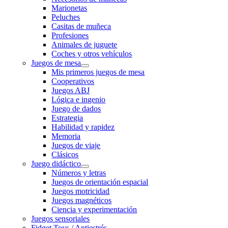
Marionetas
Peluches
Casitas de muñeca
Profesiones
Animales de juguete
Coches y otros vehículos
Juegos de mesa
Mis primeros juegos de mesa
Cooperativos
Juegos ABJ
Lógica e ingenio
Juego de dados
Estrategia
Habilidad y rapidez
Memoria
Juegos de viaje
Clásicos
Juego didáctico
Números y letras
Juegos de orientación espacial
Juegos motricidad
Juegos magnéticos
Ciencia y experimentación
Juegos sensoriales
Fidget Toys / Antiestrés