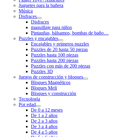
Juguetes para la bañera
Música
Disfraces
Disfraces
maquillaje para niños
Pintauñas, bálsamos, bombas de baño…
Puzzles y encajables
Encajables y primeros puzzles
Puzzles de 20 hasta 50 piezas
Puzzles hasta 100 piezas
Puzzles hasta 200 piezas
Puzzles con más de 200 piezas
Puzzles 3D
Juegos de construcción y bloques
Bloques Magnéticos
Bloques Meli
Bloques y construcción
Tecnología
Por edad
De 0 a 12 meses
De 1 a 2 años
De 2 a 3 años
De 3 a 4 años
De 4 a 5 años