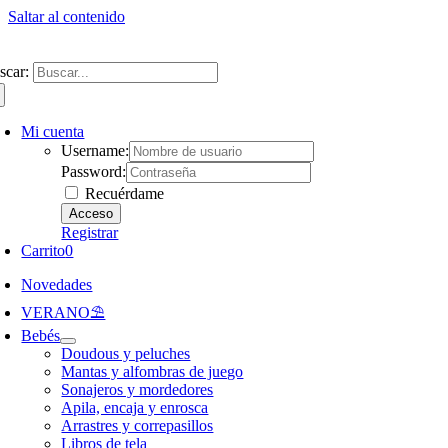
Saltar al contenido
ntate a nuestra newsletter y consigue un 5% de descuento en web
Envíos gra
scar:
Mi cuenta
Username:
Password:
Recuérdame
Registrar
Carrito
0
Novedades
VERANO⛱️​
Bebés
Doudous y peluches
Mantas y alfombras de juego
Sonajeros y mordedores
Apila, encaja y enrosca
Arrastres y correpasillos
Libros de tela