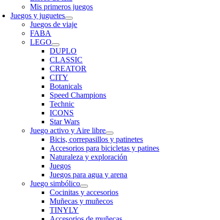
Mis primeros juegos
Juegos y juguetes
Juegos de viaje
FABA
LEGO
DUPLO
CLASSIC
CREATOR
CITY
Botanicals
Speed Champions
Technic
ICONS
Star Wars
Juego activo y Aire libre
Bicis, correpasillos y patinetes
Accesorios para bicicletas y patines
Naturaleza y exploración
Juegos
Juegos para agua y arena
Juego simbólico
Cocinitas y accesorios
Muñecas y muñecos
TINYLY
Accesorios de muñecas