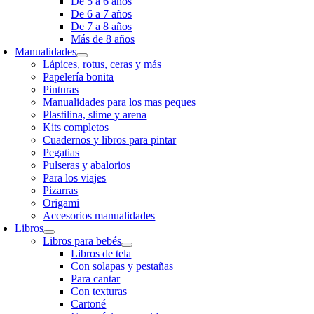
De 5 a 6 años
De 6 a 7 años
De 7 a 8 años
Más de 8 años
Manualidades
Lápices, rotus, ceras y más
Papelería bonita
Pinturas
Manualidades para los mas peques
Plastilina, slime y arena
Kits completos
Cuadernos y libros para pintar
Pegatias
Pulseras y abalorios
Para los viajes
Pizarras
Origami
Accesorios manualidades
Libros
Libros para bebés
Libros de tela
Con solapas y pestañas
Para cantar
Con texturas
Cartoné