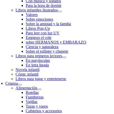
Con música y sonidos
Para la hora de dormir
Libros infantiles ilustrados
Valores
Sobre emociones
Sobre la amistad y la familia
Libros Pop-Up
Para leer con luz UV
Empiezo el cole
sobre HERMANOS y EMBARAZO
Ciencia y naturaleza
Sobre el esfínter y chupete
Libros para primeros lectores
En mayúsculas
En letra ligada
Novela infantil
Cómic infantil
Libros para jugar y entretenerse
Crianza
Alimentación
Botellas
Fiambreras
Vajillas
Tazas y vasos
Cubiertos y accesorios