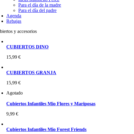
Para el día de la madre
Para el día del padre
Agenda
Rebajas
biertos y accesorios
CUBIERTOS DINO
15,99
€
CUBIERTOS GRANJA
15,99
€
Agotado
Cubiertos Infantiles Mio Flores y Mariposas
9,99
€
Cubiertos Infantiles Mio Forest Friends