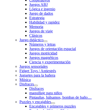
Cooperativos
Juegos ABJ
Lógica e ingenio
Juego de dados
Estrategia
Habilidad y rapidez
Memoria
Juegos de viaje
Clásicos
Juego didáctico
Números y letras
Juegos de orientación espacial
Juegos motricidad
Juegos magnéticos
Ciencia y experimentación
Juegos sensoriales
Fidget Toys / Antiestrés
Juguetes para la bañera
Música
Disfraces
Disfraces
maquillaje para niños
Pintauñas, bálsamos, bombas de baño…
Puzzles y encajables
Encajables y primeros puzzles