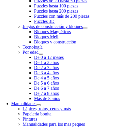
Puzzles de 20 hasta 50 piezas
Puzzles hasta 100 piezas
Puzzles hasta 200 piezas
Puzzles con más de 200 piezas
Puzzles 3D
Juegos de construcción y bloques
Bloques Magnéticos
Bloques Meli
Bloques y construcción
Tecnología
Por edad
De 0 a 12 meses
De 1 a 2 años
De 2 a 3 años
De 3 a 4 años
De 4 a 5 años
De 5 a 6 años
De 6 a 7 años
De 7 a 8 años
Más de 8 años
Manualidades
Lápices, rotus, ceras y más
Papelería bonita
Pinturas
Manualidades para los mas peques