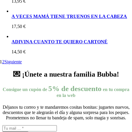
13,95
€
A VECES MAMÁ TIENE TRUENOS EN LA CABEZA
17,50
€
ADIVINA CUANTO TE QUIERO CARTONÉ
14,50
€
1
2
Siguiente
💌 ¡Únete a nuestra familia Bubba!
5% de descuento
Consigue un cupón de
en tu compra
en la web
Déjanos tu correo y te mandaremos cositas bonitas: juguetes nuevos,
descuentos que te alegrarán el día y alguna sorpresa para los peques.
Prometemos no llenar tu bandeja de spam, solo magia y sonrisas.