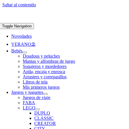
Saltar al contenido
Apúntate a nuestra newsletter y consigue un 5% de descuento en web
Envíos
gratis en pedidos superiores a 65 €
Toggle Navigation
Novedades
VERANO⛱️​
Bebés
Doudous y peluches
Mantas y alfombras de juego
Sonajeros y mordedores
Apila, encaja y enrosca
Arrastres y correpasillos
Libros de tela
Mis primeros juegos
Juegos y juguetes
Juegos de viaje
FABA
LEGO
DUPLO
CLASSIC
CREATOR
CITY