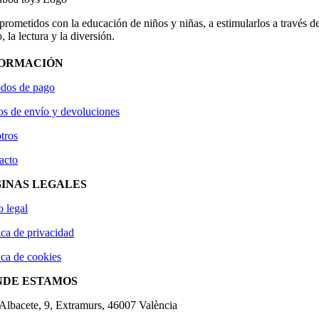
ometidos con la educación de niños y niñas, a estimularlos a través de
, la lectura y la diversión.
FORMACIÓN
dos de pago
os de envío y devoluciones
tros
acto
INAS LEGALES
o legal
ica de privacidad
ica de cookies
NDE ESTAMOS
'Albacete, 9, Extramurs, 46007 València