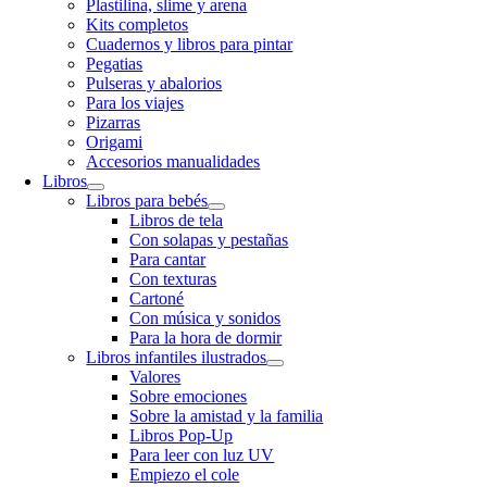
Plastilina, slime y arena
Kits completos
Cuadernos y libros para pintar
Pegatias
Pulseras y abalorios
Para los viajes
Pizarras
Origami
Accesorios manualidades
Libros
Libros para bebés
Libros de tela
Con solapas y pestañas
Para cantar
Con texturas
Cartoné
Con música y sonidos
Para la hora de dormir
Libros infantiles ilustrados
Valores
Sobre emociones
Sobre la amistad y la familia
Libros Pop-Up
Para leer con luz UV
Empiezo el cole