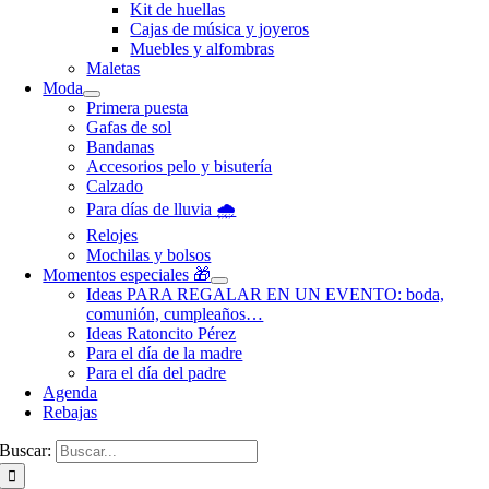
Kit de huellas
Cajas de música y joyeros
Muebles y alfombras
Maletas
Moda
Primera puesta
Gafas de sol
Bandanas
Accesorios pelo y bisutería
Calzado
Para días de lluvia 🌧️
Relojes
Mochilas y bolsos
Momentos especiales 🎁
Ideas PARA REGALAR EN UN EVENTO: boda,
comunión, cumpleaños…
Ideas Ratoncito Pérez
Para el día de la madre
Para el día del padre
Agenda
Rebajas
Buscar: