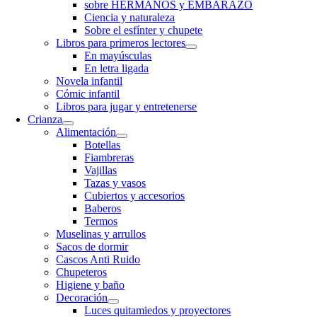
sobre HERMANOS y EMBARAZO
Ciencia y naturaleza
Sobre el esfínter y chupete
Libros para primeros lectores
En mayúsculas
En letra ligada
Novela infantil
Cómic infantil
Libros para jugar y entretenerse
Crianza
Alimentación
Botellas
Fiambreras
Vajillas
Tazas y vasos
Cubiertos y accesorios
Baberos
Termos
Muselinas y arrullos
Sacos de dormir
Cascos Anti Ruido
Chupeteros
Higiene y baño
Decoración
Luces quitamiedos y proyectores