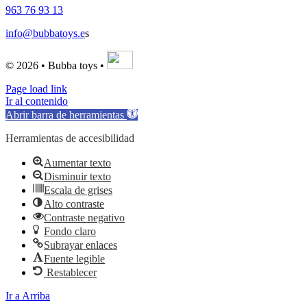
963 76 93 13
info@bubbatoys.e
s
© 2026 • Bubba toys •
Page load link
Ir al contenido
Abrir barra de herramientas
Herramientas de accesibilidad
Aumentar texto
Disminuir texto
Escala de grises
Alto contraste
Contraste negativo
Fondo claro
Subrayar enlaces
Fuente legible
Restablecer
Ir a Arriba