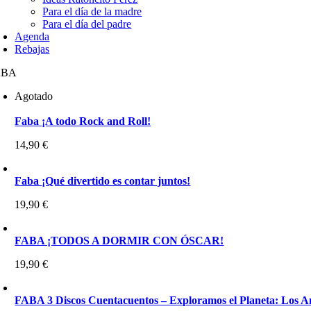
Para el día de la madre
Para el día del padre
Agenda
Rebajas
ABA
Agotado
Faba ¡A todo Rock and Roll!
14,90
€
Faba ¡Qué divertido es contar juntos!
19,90
€
FABA ¡TODOS A DORMIR CON ÓSCAR!
19,90
€
FABA 3 Discos Cuentacuentos – Exploramos el Planeta: Los A