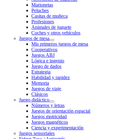
Marionetas
Peluches
Casitas de muñeca
Profesiones
Animales de juguete
Coches y otros vehículos
Juegos de mesa
Mis primeros juegos de mesa
Cooperativos
Juegos ABJ
Lógica e ingenio
Juego de dados
Estrategia
Habilidad y rapidez
Memoria
Juegos de viaje
Clásicos
Juego didáctico
Números y letras
Juegos de orientación espacial
Juegos motricidad
Juegos magnéticos
Ciencia y experimentación
Juegos sensoriales
Fidget Toys / Antiestrés