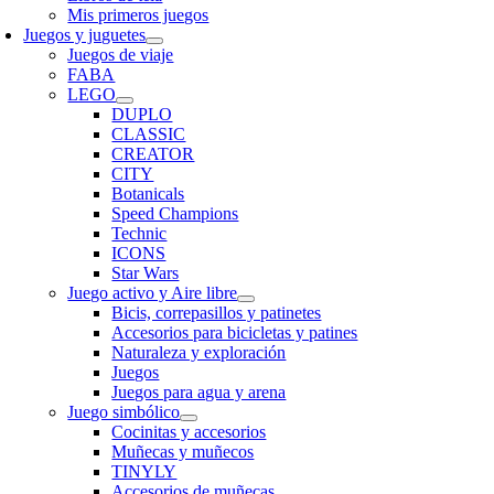
Mis primeros juegos
Juegos y juguetes
Juegos de viaje
FABA
LEGO
DUPLO
CLASSIC
CREATOR
CITY
Botanicals
Speed Champions
Technic
ICONS
Star Wars
Juego activo y Aire libre
Bicis, correpasillos y patinetes
Accesorios para bicicletas y patines
Naturaleza y exploración
Juegos
Juegos para agua y arena
Juego simbólico
Cocinitas y accesorios
Muñecas y muñecos
TINYLY
Accesorios de muñecas