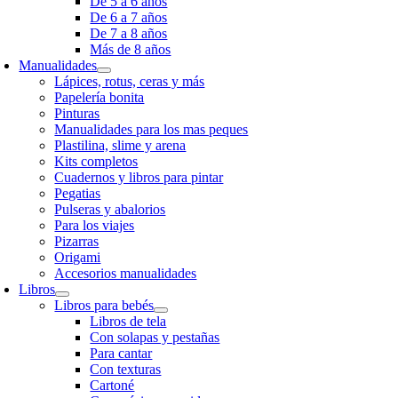
De 5 a 6 años
De 6 a 7 años
De 7 a 8 años
Más de 8 años
Manualidades
Lápices, rotus, ceras y más
Papelería bonita
Pinturas
Manualidades para los mas peques
Plastilina, slime y arena
Kits completos
Cuadernos y libros para pintar
Pegatias
Pulseras y abalorios
Para los viajes
Pizarras
Origami
Accesorios manualidades
Libros
Libros para bebés
Libros de tela
Con solapas y pestañas
Para cantar
Con texturas
Cartoné