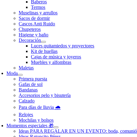
Baberos
Termos
Muselinas y arrullos
Sacos de dormir
Cascos Anti Ruido
Chupeteros
Higiene y baño
Decoración
Luces quitamiedos y proyectores
Kit de huellas
Cajas de música y joyeros
Muebles y alfombras
Maletas
Moda
Primera puesta
Gafas de sol
Bandanas
Accesorios pelo y bisutería
Calzado
Para días de lluvia 🌧️
Relojes
Mochilas y bolsos
Momentos especiales 🎁
Ideas PARA REGALAR EN UN EVENTO: boda, comunió
Ideas Ratoncito Pérez