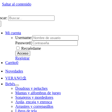
Saltar al contenido
ntate a nuestra newsletter y consigue un 5% de descuento en web
Envíos gra
scar:
Mi cuenta
Username:
Password:
Recuérdame
Registrar
Carrito
0
Novedades
VERANO⛱️​
Bebés
Doudous y peluches
Mantas y alfombras de juego
Sonajeros y mordedores
Apila, encaja y enrosca
Arrastres y correpasillos
Libros de tela