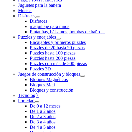
Juguetes para la bañera
Música
Disfraces
Disfraces
maquillaje para niños
Pintauñas, bálsamos, bombas de baño…
Puzzles y encajables
Encajables y primeros puzzles
Puzzles de 20 hasta 50 piezas
Puzzles hasta 100 piezas
Puzzles hasta 200 piezas
Puzzles con más de 200 piezas
Puzzles 3D
Juegos de construcción y bloques
Bloques Magnéticos
Bloques Meli
Bloques y construcción
Tecnología
Por edad
De 0 a 12 meses
De 1 a 2 años
De 2 a 3 años
De 3 a 4 años
De 4 a 5 años