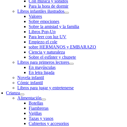
Con música y sonidos
Para la hora de dormir
Libros infantiles ilustrados
Valores
Sobre emociones
Sobre la amistad y la familia
Libros Pop-Up
Para leer con luz UV
Empiezo el cole
sobre HERMANOS y EMBARAZO
Ciencia y naturaleza
Sobre el esfínter y chupete
Libros para primeros lectores
En mayúsculas
En letra ligada
Novela infantil
Cómic infantil
Libros para jugar y entretenerse
Crianza
Alimentación
Botellas
Fiambreras
Vajillas
Tazas y vasos
Cubiertos y accesorios