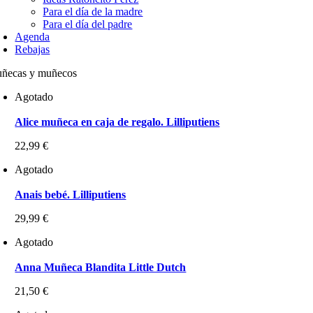
Para el día de la madre
Para el día del padre
Agenda
Rebajas
ñecas y muñecos
Agotado
Alice muñeca en caja de regalo. Lilliputiens
22,99
€
Agotado
Anais bebé. Lilliputiens
29,99
€
Agotado
Anna Muñeca Blandita Little Dutch
21,50
€