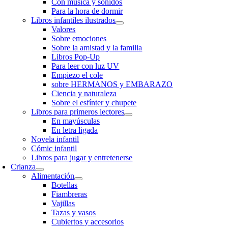
Con música y sonidos
Para la hora de dormir
Libros infantiles ilustrados
Valores
Sobre emociones
Sobre la amistad y la familia
Libros Pop-Up
Para leer con luz UV
Empiezo el cole
sobre HERMANOS y EMBARAZO
Ciencia y naturaleza
Sobre el esfínter y chupete
Libros para primeros lectores
En mayúsculas
En letra ligada
Novela infantil
Cómic infantil
Libros para jugar y entretenerse
Crianza
Alimentación
Botellas
Fiambreras
Vajillas
Tazas y vasos
Cubiertos y accesorios