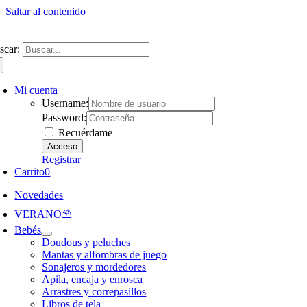
Saltar al contenido
ntate a nuestra newsletter y consigue un 5% de descuento en web
Envíos gra
scar:
Mi cuenta
Username:
Password:
Recuérdame
Registrar
Carrito
0
Novedades
VERANO⛱️​
Bebés
Doudous y peluches
Mantas y alfombras de juego
Sonajeros y mordedores
Apila, encaja y enrosca
Arrastres y correpasillos
Libros de tela