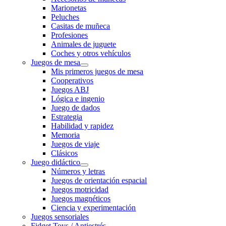
Marionetas
Peluches
Casitas de muñeca
Profesiones
Animales de juguete
Coches y otros vehículos
Juegos de mesa
Mis primeros juegos de mesa
Cooperativos
Juegos ABJ
Lógica e ingenio
Juego de dados
Estrategia
Habilidad y rapidez
Memoria
Juegos de viaje
Clásicos
Juego didáctico
Números y letras
Juegos de orientación espacial
Juegos motricidad
Juegos magnéticos
Ciencia y experimentación
Juegos sensoriales
Fidget Toys / Antiestrés