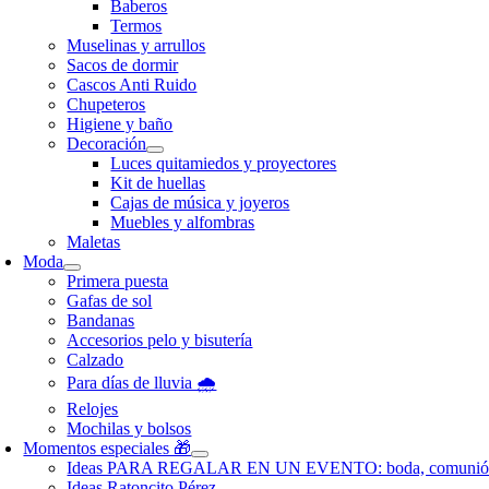
Baberos
Termos
Muselinas y arrullos
Sacos de dormir
Cascos Anti Ruido
Chupeteros
Higiene y baño
Decoración
Luces quitamiedos y proyectores
Kit de huellas
Cajas de música y joyeros
Muebles y alfombras
Maletas
Moda
Primera puesta
Gafas de sol
Bandanas
Accesorios pelo y bisutería
Calzado
Para días de lluvia 🌧️
Relojes
Mochilas y bolsos
Momentos especiales 🎁
Ideas PARA REGALAR EN UN EVENTO: boda, comunió
Ideas Ratoncito Pérez