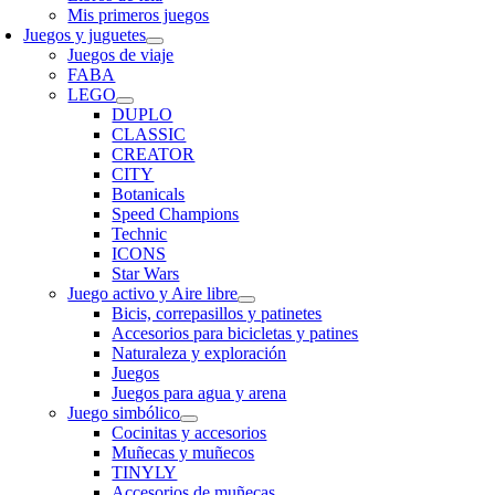
Mis primeros juegos
Juegos y juguetes
Juegos de viaje
FABA
LEGO
DUPLO
CLASSIC
CREATOR
CITY
Botanicals
Speed Champions
Technic
ICONS
Star Wars
Juego activo y Aire libre
Bicis, correpasillos y patinetes
Accesorios para bicicletas y patines
Naturaleza y exploración
Juegos
Juegos para agua y arena
Juego simbólico
Cocinitas y accesorios
Muñecas y muñecos
TINYLY
Accesorios de muñecas