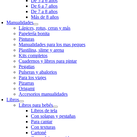
De 5 a 6 años
De 6 a 7 años
De 7 a 8 años
Más de 8 años
Manualidades
Lápices, rotus, ceras y más
Papelería bonita
Pinturas
Manualidades para los mas peques
Plastilina, slime y arena
Kits completos
Cuadernos y libros para pintar
Pegatias
Pulseras y abalorios
Para los viajes
Pizarras
Origami
Accesorios manualidades
Libros
Libros para bebés
Libros de tela
Con solapas y pestañas
Para cantar
Con texturas
Cartoné