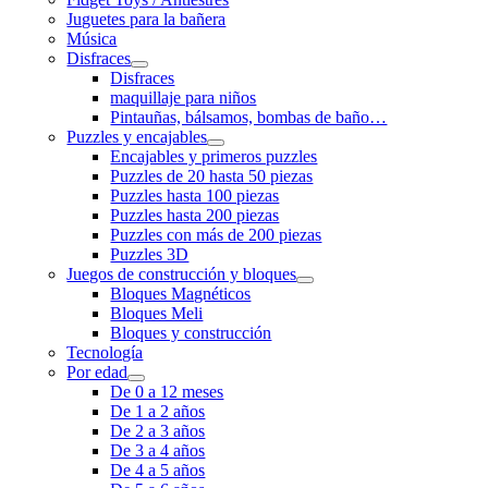
Juguetes para la bañera
Música
Disfraces
Disfraces
maquillaje para niños
Pintauñas, bálsamos, bombas de baño…
Puzzles y encajables
Encajables y primeros puzzles
Puzzles de 20 hasta 50 piezas
Puzzles hasta 100 piezas
Puzzles hasta 200 piezas
Puzzles con más de 200 piezas
Puzzles 3D
Juegos de construcción y bloques
Bloques Magnéticos
Bloques Meli
Bloques y construcción
Tecnología
Por edad
De 0 a 12 meses
De 1 a 2 años
De 2 a 3 años
De 3 a 4 años
De 4 a 5 años