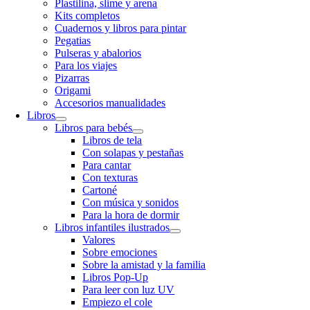
Plastilina, slime y arena
Kits completos
Cuadernos y libros para pintar
Pegatias
Pulseras y abalorios
Para los viajes
Pizarras
Origami
Accesorios manualidades
Libros
Libros para bebés
Libros de tela
Con solapas y pestañas
Para cantar
Con texturas
Cartoné
Con música y sonidos
Para la hora de dormir
Libros infantiles ilustrados
Valores
Sobre emociones
Sobre la amistad y la familia
Libros Pop-Up
Para leer con luz UV
Empiezo el cole