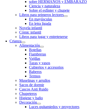
sobre HERMANOS y EMBARAZO
Ciencia y naturaleza
Sobre el esfínter y chupete
Libros para primeros lectores
En mayúsculas
En letra ligada
Novela infantil
Cómic infantil
Libros para jugar y entretenerse
Crianza
Alimentación
Botellas
Fiambreras
Vajillas
Tazas y vasos
Cubiertos y accesorios
Baberos
Termos
Muselinas y arrullos
Sacos de dormir
Cascos Anti Ruido
Chupeteros
Higiene y baño
Decoración
Luces quitamiedos y proyectores