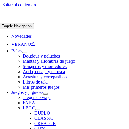
Saltar al contenido
Apúntate a nuestra newsletter y consigue un 5% de descuento en web
Envíos
gratis en pedidos superiores a 65 €
Toggle Navigation
Novedades
VERANO⛱️​
Bebés
Doudous y peluches
Mantas y alfombras de juego
Sonajeros y mordedores
Apila, encaja y enrosca
Arrastres y correpasillos
Libros de tela
Mis primeros juegos
Juegos y juguetes
Juegos de viaje
FABA
LEGO
DUPLO
CLASSIC
CREATOR
CITY