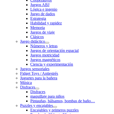
Cooperativos
Juegos ABJ
Lógica e ingenio
Juego de dados
Estrategia
Habilidad y rapidez
Memoria
Juegos de viaje
Clásicos
Juego didáctico
Números y letras
Juegos de orientación espacial
Juegos motricidad
Juegos magnéticos
Ciencia y experimentación
Juegos sensoriales
Fidget Toys / Antiestrés
Juguetes para la bañera
Música
Disfraces
Disfraces
maquillaje para niños
Pintauñas, bálsamos, bombas de baño…
Puzzles y encajables
Encajables y primeros puzzles