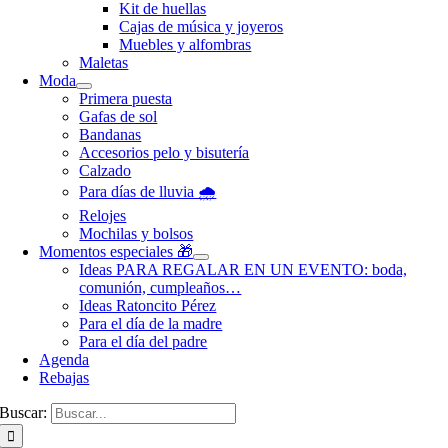
Kit de huellas
Cajas de música y joyeros
Muebles y alfombras
Maletas
Moda
Primera puesta
Gafas de sol
Bandanas
Accesorios pelo y bisutería
Calzado
Para días de lluvia 🌧️
Relojes
Mochilas y bolsos
Momentos especiales 🎁
Ideas PARA REGALAR EN UN EVENTO: boda,
comunión, cumpleaños…
Ideas Ratoncito Pérez
Para el día de la madre
Para el día del padre
Agenda
Rebajas
Buscar: