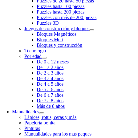
Puzzles de 20 hasta 50 piezas
Puzzles hasta 100 piezas
Puzzles hasta 200 piezas
Puzzles con más de 200 piezas
Puzzles 3D
Juegos de construcción y bloques
Bloques Magnéticos
Bloques Meli
Bloques y construcción
Tecnología
Por edad
De 0 a 12 meses
De 1 a 2 años
De 2 a 3 años
De 3 a 4 años
De 4 a 5 años
De 5 a 6 años
De 6 a 7 años
De 7 a 8 años
Más de 8 años
Manualidades
Lápices, rotus, ceras y más
Papelería bonita
Pinturas
Manualidades para los mas peques