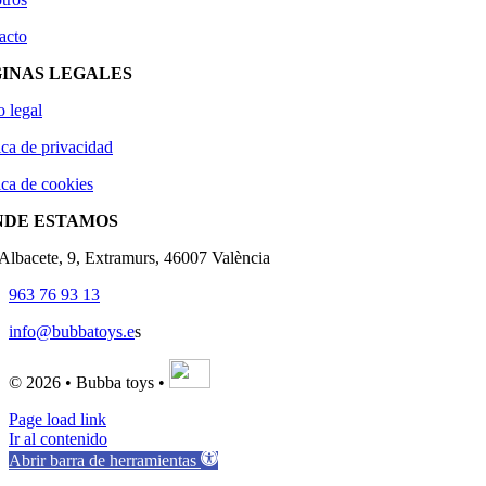
acto
INAS LEGALES
o legal
ica de privacidad
ica de cookies
NDE ESTAMOS
'Albacete, 9, Extramurs, 46007 València
963 76 93 13
info@bubbatoys.e
s
© 2026 • Bubba toys •
Page load link
Ir al contenido
Abrir barra de herramientas