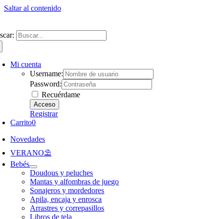
Saltar al contenido
ntate a nuestra newsletter y consigue un 5% de descuento en web
Envíos gra
scar:
Mi cuenta
Username:
Password:
Recuérdame
Registrar
Carrito
0
Novedades
VERANO⛱️​
Bebés
Doudous y peluches
Mantas y alfombras de juego
Sonajeros y mordedores
Apila, encaja y enrosca
Arrastres y correpasillos
Libros de tela