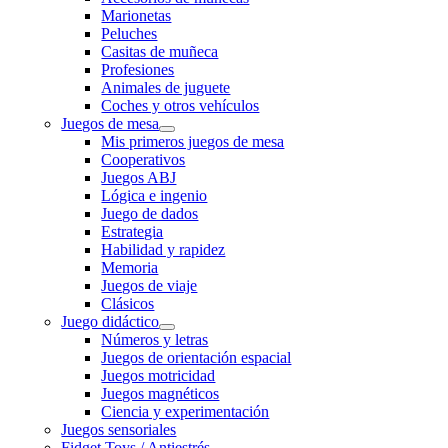
Marionetas
Peluches
Casitas de muñeca
Profesiones
Animales de juguete
Coches y otros vehículos
Juegos de mesa
Mis primeros juegos de mesa
Cooperativos
Juegos ABJ
Lógica e ingenio
Juego de dados
Estrategia
Habilidad y rapidez
Memoria
Juegos de viaje
Clásicos
Juego didáctico
Números y letras
Juegos de orientación espacial
Juegos motricidad
Juegos magnéticos
Ciencia y experimentación
Juegos sensoriales
Fidget Toys / Antiestrés