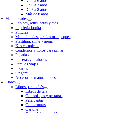
De 5 a 6 años
De 6 a 7 años
De 7 a 8 años
Más de 8 años
Manualidades
Lápices, rotus, ceras y más
Papelería bonita
Pinturas
Manualidades para los mas peques
Plastilina, slime y arena
Kits completos
Cuadernos y libros para pintar
Pegatias
Pulseras y abalorios
Para los viajes
Pizarras
Origami
Accesorios manualidades
Libros
Libros para bebés
Libros de tela
Con solapas y pestañas
Para cantar
Con texturas
Cartoné