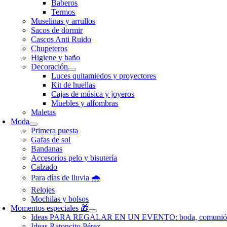
Baberos
Termos
Muselinas y arrullos
Sacos de dormir
Cascos Anti Ruido
Chupeteros
Higiene y baño
Decoración
Luces quitamiedos y proyectores
Kit de huellas
Cajas de música y joyeros
Muebles y alfombras
Maletas
Moda
Primera puesta
Gafas de sol
Bandanas
Accesorios pelo y bisutería
Calzado
Para días de lluvia 🌧️
Relojes
Mochilas y bolsos
Momentos especiales 🎁
Ideas PARA REGALAR EN UN EVENTO: boda, comunió
Ideas Ratoncito Pérez