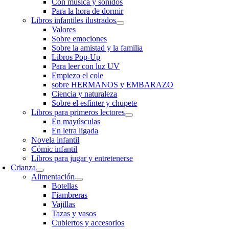
Con música y sonidos
Para la hora de dormir
Libros infantiles ilustrados
Valores
Sobre emociones
Sobre la amistad y la familia
Libros Pop-Up
Para leer con luz UV
Empiezo el cole
sobre HERMANOS y EMBARAZO
Ciencia y naturaleza
Sobre el esfínter y chupete
Libros para primeros lectores
En mayúsculas
En letra ligada
Novela infantil
Cómic infantil
Libros para jugar y entretenerse
Crianza
Alimentación
Botellas
Fiambreras
Vajillas
Tazas y vasos
Cubiertos y accesorios