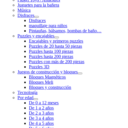
Juguetes para la bañera
Música
Disfraces
Disfraces
maquillaje para niños
Pintauñas, bálsamos, bombas de baño…
Puzzles y encajables
Encajables y primeros puzzles
Puzzles de 20 hasta 50 piezas
Puzzles hasta 100 piezas
Puzzles hasta 200 piezas
Puzzles con más de 200 piezas
Puzzles 3D
Juegos de construcción y bloques
Bloques Magnéticos
Bloques Meli
Bloques y construcción
Tecnología
Por edad
De 0 a 12 meses
De 1 a 2 años
De 2 a 3 años
De 3 a 4 años
De 4 a 5 años