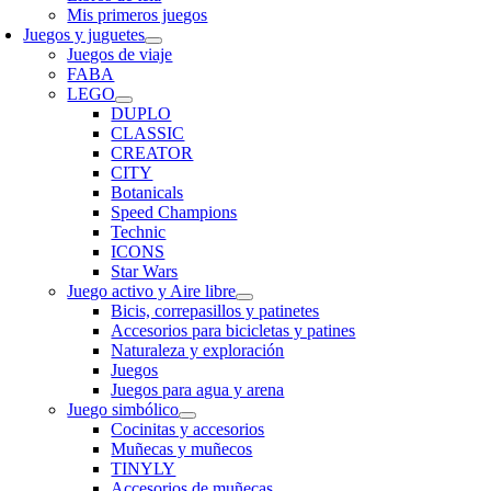
Mis primeros juegos
Juegos y juguetes
Juegos de viaje
FABA
LEGO
DUPLO
CLASSIC
CREATOR
CITY
Botanicals
Speed Champions
Technic
ICONS
Star Wars
Juego activo y Aire libre
Bicis, correpasillos y patinetes
Accesorios para bicicletas y patines
Naturaleza y exploración
Juegos
Juegos para agua y arena
Juego simbólico
Cocinitas y accesorios
Muñecas y muñecos
TINYLY
Accesorios de muñecas