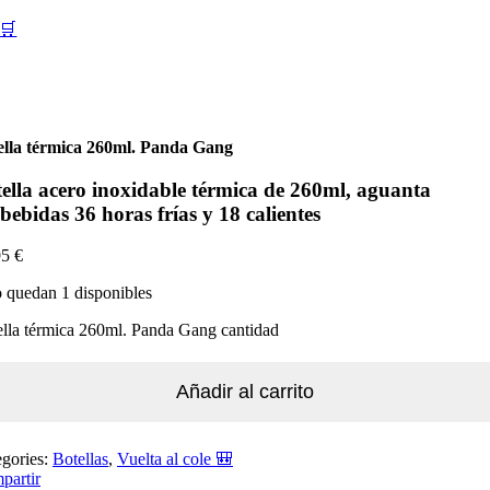
🛒
ella térmica 260ml. Panda Gang
ella acero inoxidable térmica de 260ml, aguanta
 bebidas 36 horas frías y 18 calientes
95
€
 quedan 1 disponibles
lla térmica 260ml. Panda Gang cantidad
Añadir al carrito
egories:
Botellas
,
Vuelta al cole 🎒​
partir