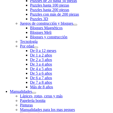
Puzzles de 20 hasta 50 piezas
Puzzles hasta 100 piezas
Puzzles hasta 200 piezas
Puzzles con más de 200 piezas
Puzzles 3D
Juegos de construcción y bloques
Bloques Magnéticos
Bloques Meli
Bloques y construcción
Tecnología
Por edad
De 0 a 12 meses
De 1 a 2 años
De 2 a 3 años
De 3 a 4 años
De 4 a 5 años
De 5 a 6 años
De 6 a 7 años
De 7 a 8 años
Más de 8 años
Manualidades
Lápices, rotus, ceras y más
Papelería bonita
Pinturas
Manualidades para los mas peques