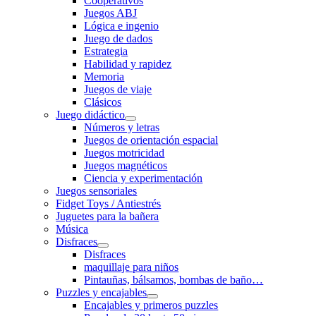
Cooperativos
Juegos ABJ
Lógica e ingenio
Juego de dados
Estrategia
Habilidad y rapidez
Memoria
Juegos de viaje
Clásicos
Juego didáctico
Números y letras
Juegos de orientación espacial
Juegos motricidad
Juegos magnéticos
Ciencia y experimentación
Juegos sensoriales
Fidget Toys / Antiestrés
Juguetes para la bañera
Música
Disfraces
Disfraces
maquillaje para niños
Pintauñas, bálsamos, bombas de baño…
Puzzles y encajables
Encajables y primeros puzzles