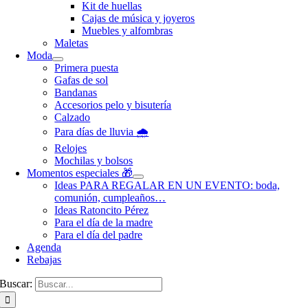
Kit de huellas
Cajas de música y joyeros
Muebles y alfombras
Maletas
Moda
Primera puesta
Gafas de sol
Bandanas
Accesorios pelo y bisutería
Calzado
Para días de lluvia 🌧️
Relojes
Mochilas y bolsos
Momentos especiales 🎁
Ideas PARA REGALAR EN UN EVENTO: boda,
comunión, cumpleaños…
Ideas Ratoncito Pérez
Para el día de la madre
Para el día del padre
Agenda
Rebajas
Buscar: