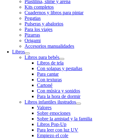
Plastilina, slime y arena
Kits completos
Cuadernos y libros para pintar
Pegatias
Pulseras y abalorios
Para los viajes
Pizarras
Origami
Accesorios manualidades
Libros
Libros para bebés
Libros de tela
Con solapas y pestañas
Para cantar
Con texturas
Cartoné
Con música y sonidos
Para la hora de dormir
Libros infantiles ilustrados
Valores
Sobre emociones
Sobre la amistad y la familia
Libros Pop-Up
Para leer con luz UV
Empiezo el cole