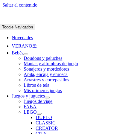
Saltar al contenido
Apúntate a nuestra newsletter y consigue un 5% de descuento en web
Envíos
gratis en pedidos superiores a 65 €
Toggle Navigation
Novedades
VERANO⛱️​
Bebés
Doudous y peluches
Mantas y alfombras de juego
Sonajeros y mordedores
Apila, encaja y enrosca
Arrastres y correpasillos
Libros de tela
Mis primeros juegos
Juegos y juguetes
Juegos de viaje
FABA
LEGO
DUPLO
CLASSIC
CREATOR
CITY