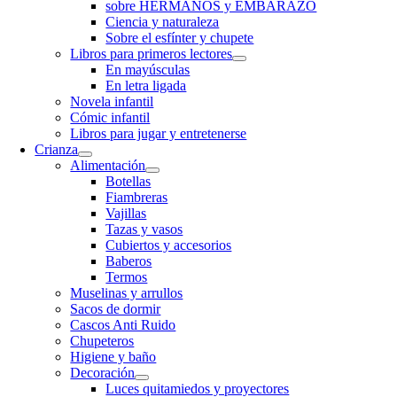
sobre HERMANOS y EMBARAZO
Ciencia y naturaleza
Sobre el esfínter y chupete
Libros para primeros lectores
En mayúsculas
En letra ligada
Novela infantil
Cómic infantil
Libros para jugar y entretenerse
Crianza
Alimentación
Botellas
Fiambreras
Vajillas
Tazas y vasos
Cubiertos y accesorios
Baberos
Termos
Muselinas y arrullos
Sacos de dormir
Cascos Anti Ruido
Chupeteros
Higiene y baño
Decoración
Luces quitamiedos y proyectores