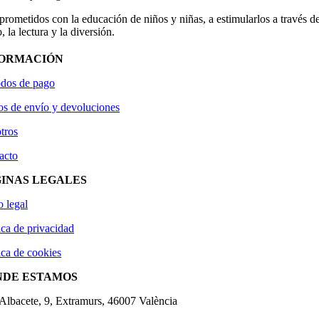
ometidos con la educación de niños y niñas, a estimularlos a través de
, la lectura y la diversión.
FORMACIÓN
dos de pago
os de envío y devoluciones
tros
acto
INAS LEGALES
o legal
ica de privacidad
ica de cookies
NDE ESTAMOS
'Albacete, 9, Extramurs, 46007 València