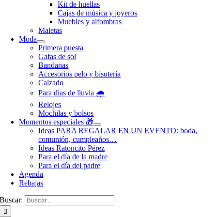
Kit de huellas
Cajas de música y joyeros
Muebles y alfombras
Maletas
Moda
Primera puesta
Gafas de sol
Bandanas
Accesorios pelo y bisutería
Calzado
Para días de lluvia 🌧️
Relojes
Mochilas y bolsos
Momentos especiales 🎁
Ideas PARA REGALAR EN UN EVENTO: boda,
comunión, cumpleaños…
Ideas Ratoncito Pérez
Para el día de la madre
Para el día del padre
Agenda
Rebajas
Buscar: