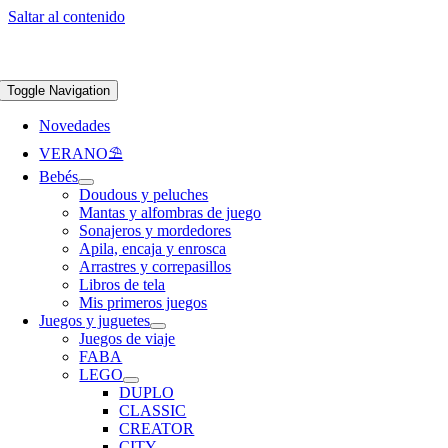
Saltar al contenido
Apúntate a nuestra newsletter y consigue un 5% de descuento en web
Envíos
gratis en pedidos superiores a 65 €
Toggle Navigation
Novedades
VERANO⛱️​
Bebés
Doudous y peluches
Mantas y alfombras de juego
Sonajeros y mordedores
Apila, encaja y enrosca
Arrastres y correpasillos
Libros de tela
Mis primeros juegos
Juegos y juguetes
Juegos de viaje
FABA
LEGO
DUPLO
CLASSIC
CREATOR
CITY