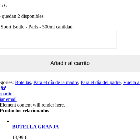
95
€
 quedan 2 disponibles
Sport Bottle - Paris - 500ml cantidad
Añadir al carrito
egories:
Botellas
,
Para el día de la madre
,
Para el día del padre
,
Vuelta a
 🎒​
partir
ar email
Element content will render here.
Productos relacionados
BOTELLA GRANJA
13,99
€