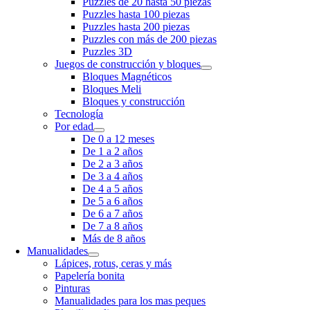
Puzzles de 20 hasta 50 piezas
Puzzles hasta 100 piezas
Puzzles hasta 200 piezas
Puzzles con más de 200 piezas
Puzzles 3D
Juegos de construcción y bloques
Bloques Magnéticos
Bloques Meli
Bloques y construcción
Tecnología
Por edad
De 0 a 12 meses
De 1 a 2 años
De 2 a 3 años
De 3 a 4 años
De 4 a 5 años
De 5 a 6 años
De 6 a 7 años
De 7 a 8 años
Más de 8 años
Manualidades
Lápices, rotus, ceras y más
Papelería bonita
Pinturas
Manualidades para los mas peques