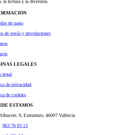
, la lectura y la diversión.
FORMACIÓN
dos de pago
os de envío y devoluciones
tros
acto
INAS LEGALES
o legal
ica de privacidad
ica de cookies
NDE ESTAMOS
'Albacete, 9, Extramurs, 46007 València
963 76 93 13