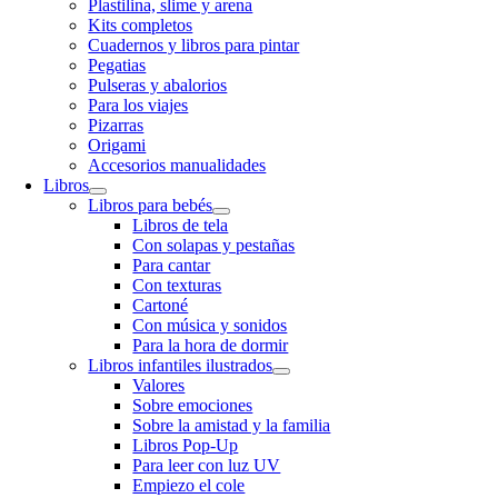
Plastilina, slime y arena
Kits completos
Cuadernos y libros para pintar
Pegatias
Pulseras y abalorios
Para los viajes
Pizarras
Origami
Accesorios manualidades
Libros
Libros para bebés
Libros de tela
Con solapas y pestañas
Para cantar
Con texturas
Cartoné
Con música y sonidos
Para la hora de dormir
Libros infantiles ilustrados
Valores
Sobre emociones
Sobre la amistad y la familia
Libros Pop-Up
Para leer con luz UV
Empiezo el cole