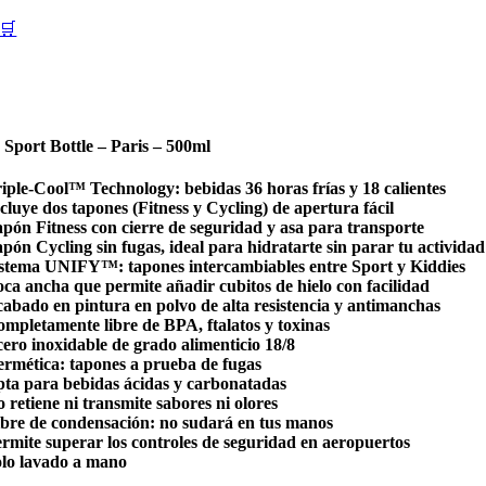
🛒
 Sport Bottle – Paris – 500ml
riple-Cool™ Technology: bebidas 36 horas frías y 18 calientes
cluye dos tapones (Fitness y Cycling) de apertura fácil
apón Fitness con cierre de seguridad y asa para transporte
pón Cycling sin fugas, ideal para hidratarte sin parar tu actividad
istema UNIFY™: tapones intercambiables entre Sport y Kiddies
oca ancha que permite añadir cubitos de hielo con facilidad
cabado en pintura en polvo de alta resistencia y antimanchas
ompletamente libre de BPA, ftalatos y toxinas
cero inoxidable de grado alimenticio 18/8
ermética: tapones a prueba de fugas
pta para bebidas ácidas y carbonatadas
 retiene ni transmite sabores ni olores
ibre de condensación: no sudará en tus manos
ermite superar los controles de seguridad en aeropuertos
olo lavado a mano