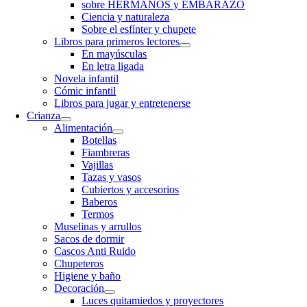
sobre HERMANOS y EMBARAZO
Ciencia y naturaleza
Sobre el esfínter y chupete
Libros para primeros lectores
En mayúsculas
En letra ligada
Novela infantil
Cómic infantil
Libros para jugar y entretenerse
Crianza
Alimentación
Botellas
Fiambreras
Vajillas
Tazas y vasos
Cubiertos y accesorios
Baberos
Termos
Muselinas y arrullos
Sacos de dormir
Cascos Anti Ruido
Chupeteros
Higiene y baño
Decoración
Luces quitamiedos y proyectores