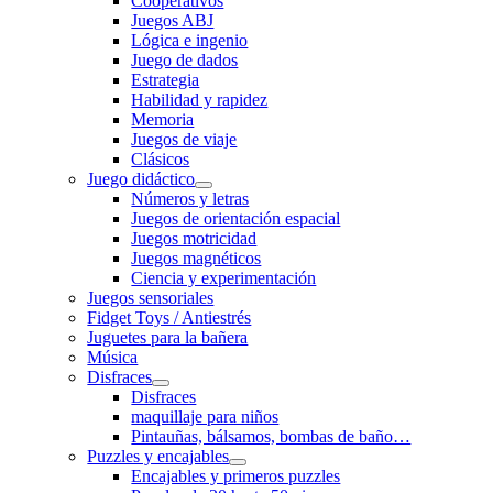
Cooperativos
Juegos ABJ
Lógica e ingenio
Juego de dados
Estrategia
Habilidad y rapidez
Memoria
Juegos de viaje
Clásicos
Juego didáctico
Números y letras
Juegos de orientación espacial
Juegos motricidad
Juegos magnéticos
Ciencia y experimentación
Juegos sensoriales
Fidget Toys / Antiestrés
Juguetes para la bañera
Música
Disfraces
Disfraces
maquillaje para niños
Pintauñas, bálsamos, bombas de baño…
Puzzles y encajables
Encajables y primeros puzzles