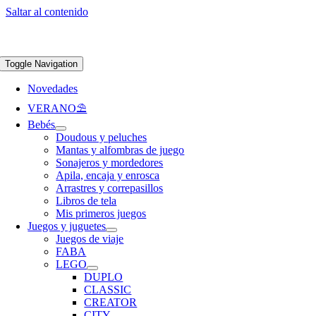
Saltar al contenido
Apúntate a nuestra newsletter y consigue un 5% de descuento en web
Envíos
gratis en pedidos superiores a 65 €
Toggle Navigation
Novedades
VERANO⛱️​
Bebés
Doudous y peluches
Mantas y alfombras de juego
Sonajeros y mordedores
Apila, encaja y enrosca
Arrastres y correpasillos
Libros de tela
Mis primeros juegos
Juegos y juguetes
Juegos de viaje
FABA
LEGO
DUPLO
CLASSIC
CREATOR
CITY