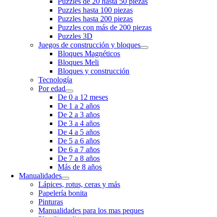
Puzzles de 20 hasta 50 piezas
Puzzles hasta 100 piezas
Puzzles hasta 200 piezas
Puzzles con más de 200 piezas
Puzzles 3D
Juegos de construcción y bloques
Bloques Magnéticos
Bloques Meli
Bloques y construcción
Tecnología
Por edad
De 0 a 12 meses
De 1 a 2 años
De 2 a 3 años
De 3 a 4 años
De 4 a 5 años
De 5 a 6 años
De 6 a 7 años
De 7 a 8 años
Más de 8 años
Manualidades
Lápices, rotus, ceras y más
Papelería bonita
Pinturas
Manualidades para los mas peques