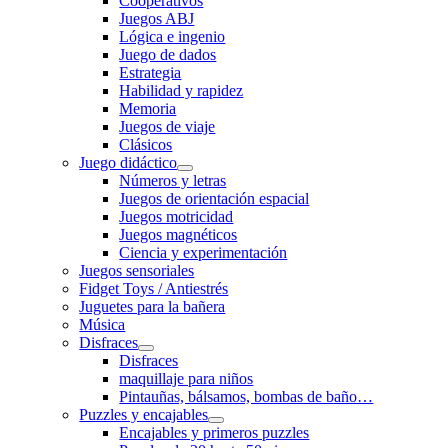
Cooperativos
Juegos ABJ
Lógica e ingenio
Juego de dados
Estrategia
Habilidad y rapidez
Memoria
Juegos de viaje
Clásicos
Juego didáctico
Números y letras
Juegos de orientación espacial
Juegos motricidad
Juegos magnéticos
Ciencia y experimentación
Juegos sensoriales
Fidget Toys / Antiestrés
Juguetes para la bañera
Música
Disfraces
Disfraces
maquillaje para niños
Pintauñas, bálsamos, bombas de baño…
Puzzles y encajables
Encajables y primeros puzzles