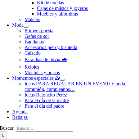
Kit de huellas
Cajas de música y joyeros
Muebles y alfombras
Maletas
Moda
Primera puesta
Gafas de sol
Bandanas
Accesorios pelo y bisutería
Calzado
Para días de lluvia 🌧️
Relojes
Mochilas y bolsos
Momentos especiales 🎁
Ideas PARA REGALAR EN UN EVENTO: boda,
comunión, cumpleaños…
Ideas Ratoncito Pérez
Para el día de la madre
Para el día del padre
Agenda
Rebajas
Buscar: