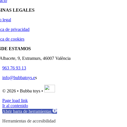
acto
INAS LEGALES
o legal
ica de privacidad
ica de cookies
NDE ESTAMOS
'Albacete, 9, Extramurs, 46007 València
963 76 93 13
info@bubbatoys.e
s
© 2026 • Bubba toys •
Page load link
Ir al contenido
Abrir barra de herramientas
Herramientas de accesibilidad