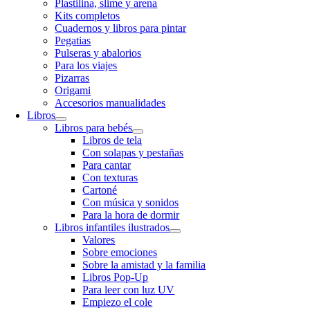
Plastilina, slime y arena
Kits completos
Cuadernos y libros para pintar
Pegatias
Pulseras y abalorios
Para los viajes
Pizarras
Origami
Accesorios manualidades
Libros
Libros para bebés
Libros de tela
Con solapas y pestañas
Para cantar
Con texturas
Cartoné
Con música y sonidos
Para la hora de dormir
Libros infantiles ilustrados
Valores
Sobre emociones
Sobre la amistad y la familia
Libros Pop-Up
Para leer con luz UV
Empiezo el cole