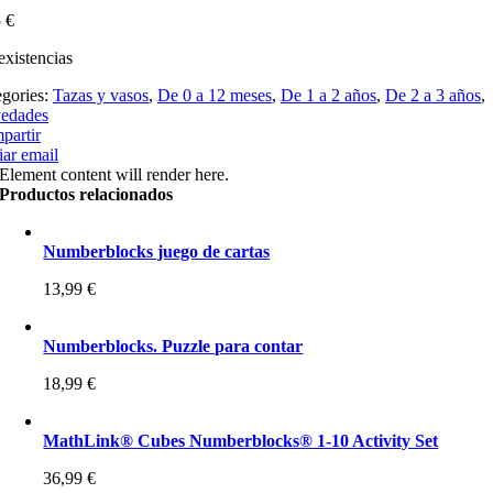
5
€
existencias
egories:
Tazas y vasos
,
De 0 a 12 meses
,
De 1 a 2 años
,
De 2 a 3 años
,
edades
partir
ar email
Element content will render here.
Productos relacionados
Numberblocks juego de cartas
13,99
€
Numberblocks. Puzzle para contar
18,99
€
MathLink® Cubes Numberblocks® 1-10 Activity Set
36,99
€