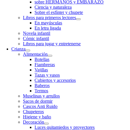
sobre HERMANOS y EMBARAZO
Ciencia y naturaleza
Sobre el esfínter y chupete
Libros para primeros lectores
En mayúsculas
En letra ligada
Novela infantil
Cómic infantil
Libros para jugar y entretenerse
Crianza
Alimentación
Botellas
Fiambreras
Vajillas
Tazas y vasos
Cubiertos y accesorios
Baberos
Termos
Muselinas y arrullos
Sacos de dormir
Cascos Anti Ruido
Chupeteros
Higiene y baño
Decoración
Luces quitamiedos y proyectores