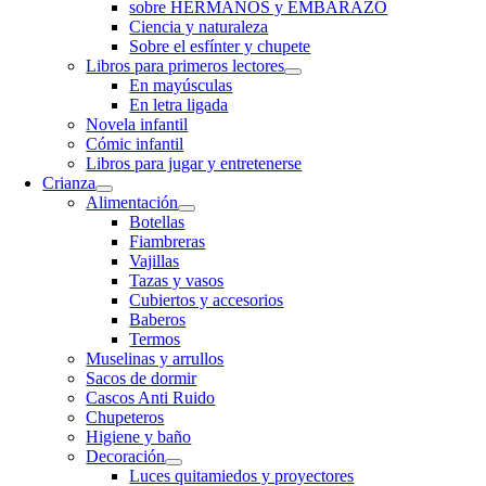
sobre HERMANOS y EMBARAZO
Ciencia y naturaleza
Sobre el esfínter y chupete
Libros para primeros lectores
En mayúsculas
En letra ligada
Novela infantil
Cómic infantil
Libros para jugar y entretenerse
Crianza
Alimentación
Botellas
Fiambreras
Vajillas
Tazas y vasos
Cubiertos y accesorios
Baberos
Termos
Muselinas y arrullos
Sacos de dormir
Cascos Anti Ruido
Chupeteros
Higiene y baño
Decoración
Luces quitamiedos y proyectores