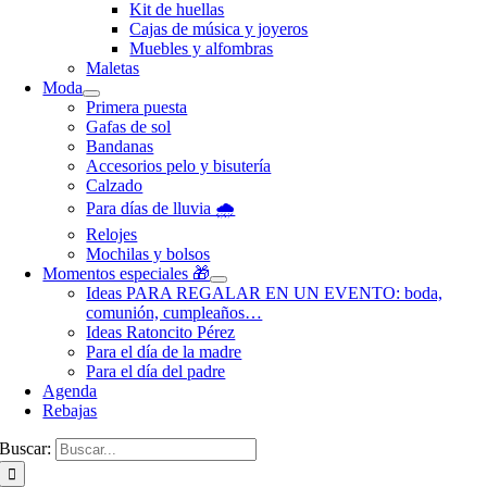
Kit de huellas
Cajas de música y joyeros
Muebles y alfombras
Maletas
Moda
Primera puesta
Gafas de sol
Bandanas
Accesorios pelo y bisutería
Calzado
Para días de lluvia 🌧️
Relojes
Mochilas y bolsos
Momentos especiales 🎁
Ideas PARA REGALAR EN UN EVENTO: boda,
comunión, cumpleaños…
Ideas Ratoncito Pérez
Para el día de la madre
Para el día del padre
Agenda
Rebajas
Buscar: