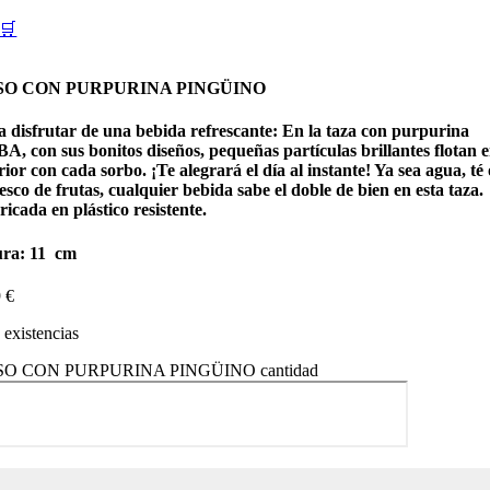
🛒
SO CON PURPURINA PINGÜINO
a disfrutar de una bebida refrescante: En la taza con purpurina
, con sus bonitos diseños, pequeñas partículas brillantes flotan e
rior con cada sorbo. ¡Te alegrará el día al instante! Ya sea agua, té 
esco de frutas, cualquier bebida sabe el doble de bien en esta taza.
icada en plástico resistente.
ura: 11
cm
9
€
existencias
O CON PURPURINA PINGÜINO cantidad