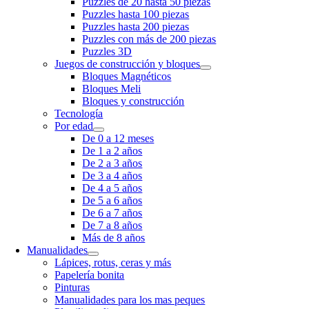
Puzzles de 20 hasta 50 piezas
Puzzles hasta 100 piezas
Puzzles hasta 200 piezas
Puzzles con más de 200 piezas
Puzzles 3D
Juegos de construcción y bloques
Bloques Magnéticos
Bloques Meli
Bloques y construcción
Tecnología
Por edad
De 0 a 12 meses
De 1 a 2 años
De 2 a 3 años
De 3 a 4 años
De 4 a 5 años
De 5 a 6 años
De 6 a 7 años
De 7 a 8 años
Más de 8 años
Manualidades
Lápices, rotus, ceras y más
Papelería bonita
Pinturas
Manualidades para los mas peques