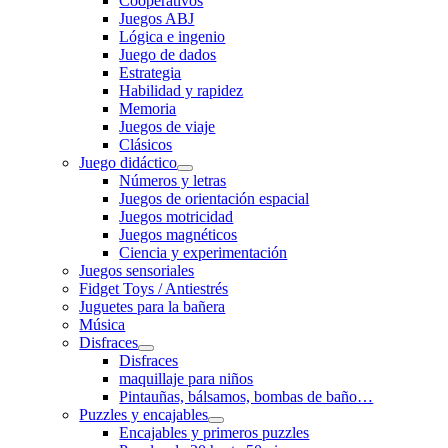
Cooperativos
Juegos ABJ
Lógica e ingenio
Juego de dados
Estrategia
Habilidad y rapidez
Memoria
Juegos de viaje
Clásicos
Juego didáctico
Números y letras
Juegos de orientación espacial
Juegos motricidad
Juegos magnéticos
Ciencia y experimentación
Juegos sensoriales
Fidget Toys / Antiestrés
Juguetes para la bañera
Música
Disfraces
Disfraces
maquillaje para niños
Pintauñas, bálsamos, bombas de baño…
Puzzles y encajables
Encajables y primeros puzzles