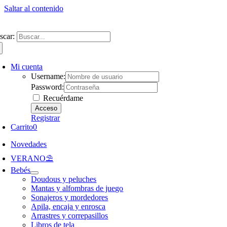
Saltar al contenido
ntate a nuestra newsletter y consigue un 5% de descuento en web
Envíos gra
scar:
Mi cuenta
Username:
Password:
Recuérdame
Registrar
Carrito
0
Novedades
VERANO⛱️​
Bebés
Doudous y peluches
Mantas y alfombras de juego
Sonajeros y mordedores
Apila, encaja y enrosca
Arrastres y correpasillos
Libros de tela