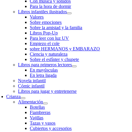
Con música y sonidos
Para la hora de dormir
Libros infantiles ilustrados
Valores
Sobre emociones
Sobre la amistad y la familia
Libros Pop-Up
Para leer con luz UV
Empiezo el cole
sobre HERMANOS y EMBARAZO
Ciencia y naturaleza
Sobre el esfínter y chupete
Libros para primeros lectores
En mayúsculas
En letra ligada
Novela infantil
Cómic infantil
Libros para jugar y entretenerse
Crianza
Alimentación
Botellas
Fiambreras
Vajillas
Tazas y vasos
Cubiertos y accesorios