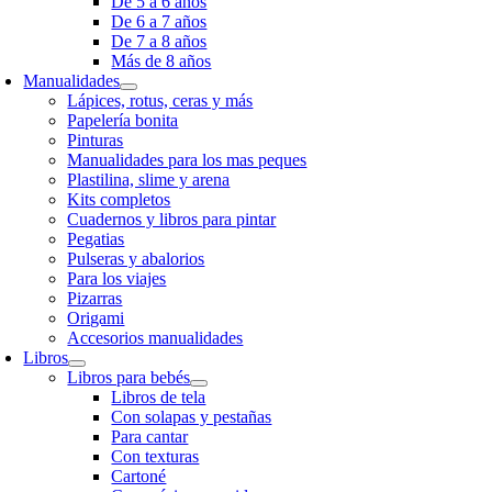
De 5 a 6 años
De 6 a 7 años
De 7 a 8 años
Más de 8 años
Manualidades
Lápices, rotus, ceras y más
Papelería bonita
Pinturas
Manualidades para los mas peques
Plastilina, slime y arena
Kits completos
Cuadernos y libros para pintar
Pegatias
Pulseras y abalorios
Para los viajes
Pizarras
Origami
Accesorios manualidades
Libros
Libros para bebés
Libros de tela
Con solapas y pestañas
Para cantar
Con texturas
Cartoné