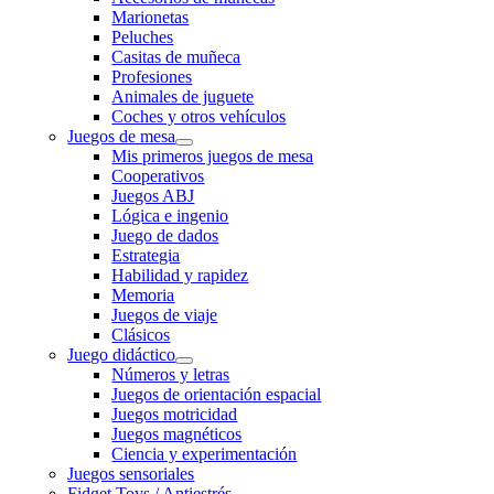
Marionetas
Peluches
Casitas de muñeca
Profesiones
Animales de juguete
Coches y otros vehículos
Juegos de mesa
Mis primeros juegos de mesa
Cooperativos
Juegos ABJ
Lógica e ingenio
Juego de dados
Estrategia
Habilidad y rapidez
Memoria
Juegos de viaje
Clásicos
Juego didáctico
Números y letras
Juegos de orientación espacial
Juegos motricidad
Juegos magnéticos
Ciencia y experimentación
Juegos sensoriales
Fidget Toys / Antiestrés