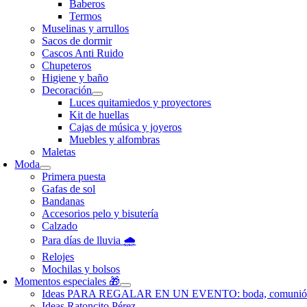
Baberos
Termos
Muselinas y arrullos
Sacos de dormir
Cascos Anti Ruido
Chupeteros
Higiene y baño
Decoración
Luces quitamiedos y proyectores
Kit de huellas
Cajas de música y joyeros
Muebles y alfombras
Maletas
Moda
Primera puesta
Gafas de sol
Bandanas
Accesorios pelo y bisutería
Calzado
Para días de lluvia 🌧️
Relojes
Mochilas y bolsos
Momentos especiales 🎁
Ideas PARA REGALAR EN UN EVENTO: boda, comunió
Ideas Ratoncito Pérez