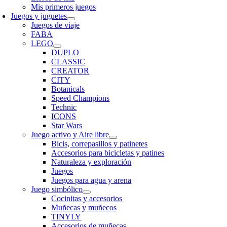
Mis primeros juegos
Juegos y juguetes
Juegos de viaje
FABA
LEGO
DUPLO
CLASSIC
CREATOR
CITY
Botanicals
Speed Champions
Technic
ICONS
Star Wars
Juego activo y Aire libre
Bicis, correpasillos y patinetes
Accesorios para bicicletas y patines
Naturaleza y exploración
Juegos
Juegos para agua y arena
Juego simbólico
Cocinitas y accesorios
Muñecas y muñecos
TINYLY
Accesorios de muñecas