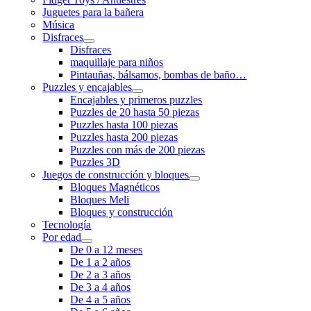
Juguetes para la bañera
Música
Disfraces
Disfraces
maquillaje para niños
Pintauñas, bálsamos, bombas de baño…
Puzzles y encajables
Encajables y primeros puzzles
Puzzles de 20 hasta 50 piezas
Puzzles hasta 100 piezas
Puzzles hasta 200 piezas
Puzzles con más de 200 piezas
Puzzles 3D
Juegos de construcción y bloques
Bloques Magnéticos
Bloques Meli
Bloques y construcción
Tecnología
Por edad
De 0 a 12 meses
De 1 a 2 años
De 2 a 3 años
De 3 a 4 años
De 4 a 5 años