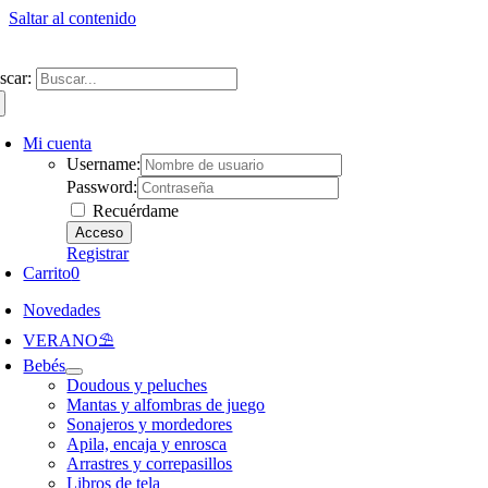
Saltar al contenido
ntate a nuestra newsletter y consigue un 5% de descuento en web
Envíos gra
scar:
Mi cuenta
Username:
Password:
Recuérdame
Registrar
Carrito
0
Novedades
VERANO⛱️​
Bebés
Doudous y peluches
Mantas y alfombras de juego
Sonajeros y mordedores
Apila, encaja y enrosca
Arrastres y correpasillos
Libros de tela