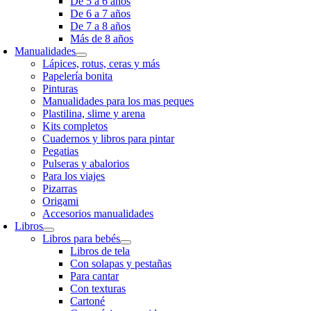
De 5 a 6 años
De 6 a 7 años
De 7 a 8 años
Más de 8 años
Manualidades
Lápices, rotus, ceras y más
Papelería bonita
Pinturas
Manualidades para los mas peques
Plastilina, slime y arena
Kits completos
Cuadernos y libros para pintar
Pegatias
Pulseras y abalorios
Para los viajes
Pizarras
Origami
Accesorios manualidades
Libros
Libros para bebés
Libros de tela
Con solapas y pestañas
Para cantar
Con texturas
Cartoné