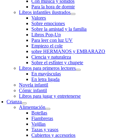
Con música y sonidos
Para la hora de dormir
Libros infantiles ilustrados
Valores
Sobre emociones
Sobre la amistad y la familia
Libros Pop-Up
Para leer con luz UV
Empiezo el cole
sobre HERMANOS y EMBARAZO
Ciencia y naturaleza
Sobre el esfínter y chupete
Libros para primeros lectores
En mayúsculas
En letra ligada
Novela infantil
Cómic infantil
Libros para jugar y entretenerse
Crianza
Alimentación
Botellas
Fiambreras
Vajillas
Tazas y vasos
Cubiertos y accesorios