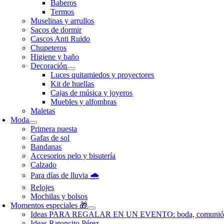
Baberos
Termos
Muselinas y arrullos
Sacos de dormir
Cascos Anti Ruido
Chupeteros
Higiene y baño
Decoración
Luces quitamiedos y proyectores
Kit de huellas
Cajas de música y joyeros
Muebles y alfombras
Maletas
Moda
Primera puesta
Gafas de sol
Bandanas
Accesorios pelo y bisutería
Calzado
Para días de lluvia 🌧️
Relojes
Mochilas y bolsos
Momentos especiales 🎁
Ideas PARA REGALAR EN UN EVENTO: boda, comunió
Ideas Ratoncito Pérez