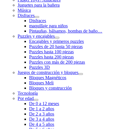
Juguetes para la bañera
Música
Disfraces
Disfraces
maquillaje para niños
Pintauñas, bálsamos, bombas de baño…
Puzzles y encajables
Encajables y primeros puzzles
Puzzles de 20 hasta 50 piezas
Puzzles hasta 100 piezas
Puzzles hasta 200 piezas
Puzzles con más de 200 piezas
Puzzles 3D
Juegos de construcción y bloques
Bloques Magnéticos
Bloques Meli
Bloques y construcción
Tecnología
Por edad
De 0 a 12 meses
De 1 a 2 años
De 2 a 3 años
De 3 a 4 años
De 4 a 5 años