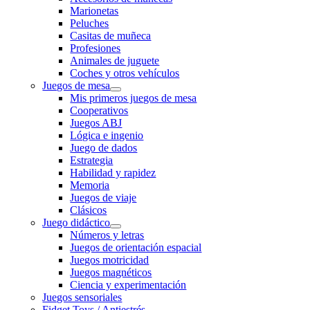
Marionetas
Peluches
Casitas de muñeca
Profesiones
Animales de juguete
Coches y otros vehículos
Juegos de mesa
Mis primeros juegos de mesa
Cooperativos
Juegos ABJ
Lógica e ingenio
Juego de dados
Estrategia
Habilidad y rapidez
Memoria
Juegos de viaje
Clásicos
Juego didáctico
Números y letras
Juegos de orientación espacial
Juegos motricidad
Juegos magnéticos
Ciencia y experimentación
Juegos sensoriales
Fidget Toys / Antiestrés