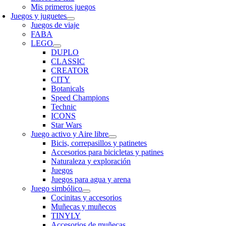
Mis primeros juegos
Juegos y juguetes
Juegos de viaje
FABA
LEGO
DUPLO
CLASSIC
CREATOR
CITY
Botanicals
Speed Champions
Technic
ICONS
Star Wars
Juego activo y Aire libre
Bicis, correpasillos y patinetes
Accesorios para bicicletas y patines
Naturaleza y exploración
Juegos
Juegos para agua y arena
Juego simbólico
Cocinitas y accesorios
Muñecas y muñecos
TINYLY
Accesorios de muñecas