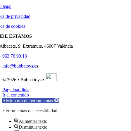
o legal
ica de privacidad
ica de cookies
NDE ESTAMOS
'Albacete, 9, Extramurs, 46007 València
963 76 93 13
info@bubbatoys.e
s
© 2026 • Bubba toys •
Page load link
Ir al contenido
Abrir barra de herramientas
Herramientas de accesibilidad
Aumentar texto
Disminuir texto