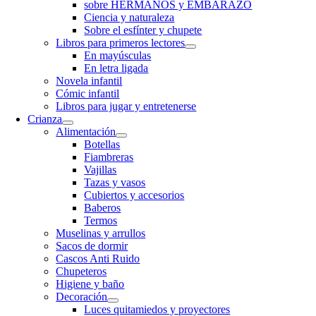
sobre HERMANOS y EMBARAZO
Ciencia y naturaleza
Sobre el esfínter y chupete
Libros para primeros lectores
En mayúsculas
En letra ligada
Novela infantil
Cómic infantil
Libros para jugar y entretenerse
Crianza
Alimentación
Botellas
Fiambreras
Vajillas
Tazas y vasos
Cubiertos y accesorios
Baberos
Termos
Muselinas y arrullos
Sacos de dormir
Cascos Anti Ruido
Chupeteros
Higiene y baño
Decoración
Luces quitamiedos y proyectores