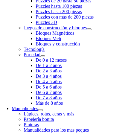
Puzzles de 20 hasta 50 piezas
Puzzles hasta 100 piezas
Puzzles hasta 200 piezas
Puzzles con más de 200 piezas
Puzzles 3D
Juegos de construcción y bloques
Bloques Magnéticos
Bloques Meli
Bloques y construcción
Tecnología
Por edad
De 0 a 12 meses
De 1 a 2 años
De 2 a 3 años
De 3 a 4 años
De 4 a 5 años
De 5 a 6 años
De 6 a 7 años
De 7 a 8 años
Más de 8 años
Manualidades
Lápices, rotus, ceras y más
Papelería bonita
Pinturas
Manualidades para los mas peques