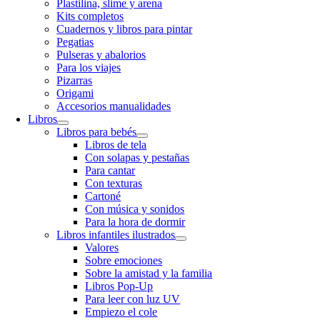
Plastilina, slime y arena
Kits completos
Cuadernos y libros para pintar
Pegatias
Pulseras y abalorios
Para los viajes
Pizarras
Origami
Accesorios manualidades
Libros
Libros para bebés
Libros de tela
Con solapas y pestañas
Para cantar
Con texturas
Cartoné
Con música y sonidos
Para la hora de dormir
Libros infantiles ilustrados
Valores
Sobre emociones
Sobre la amistad y la familia
Libros Pop-Up
Para leer con luz UV
Empiezo el cole