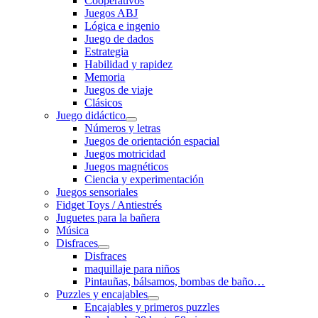
Cooperativos
Juegos ABJ
Lógica e ingenio
Juego de dados
Estrategia
Habilidad y rapidez
Memoria
Juegos de viaje
Clásicos
Juego didáctico
Números y letras
Juegos de orientación espacial
Juegos motricidad
Juegos magnéticos
Ciencia y experimentación
Juegos sensoriales
Fidget Toys / Antiestrés
Juguetes para la bañera
Música
Disfraces
Disfraces
maquillaje para niños
Pintauñas, bálsamos, bombas de baño…
Puzzles y encajables
Encajables y primeros puzzles