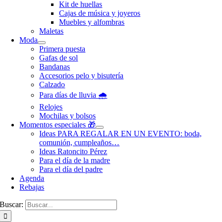
Kit de huellas
Cajas de música y joyeros
Muebles y alfombras
Maletas
Moda
Primera puesta
Gafas de sol
Bandanas
Accesorios pelo y bisutería
Calzado
Para días de lluvia 🌧️
Relojes
Mochilas y bolsos
Momentos especiales 🎁
Ideas PARA REGALAR EN UN EVENTO: boda,
comunión, cumpleaños…
Ideas Ratoncito Pérez
Para el día de la madre
Para el día del padre
Agenda
Rebajas
Buscar: