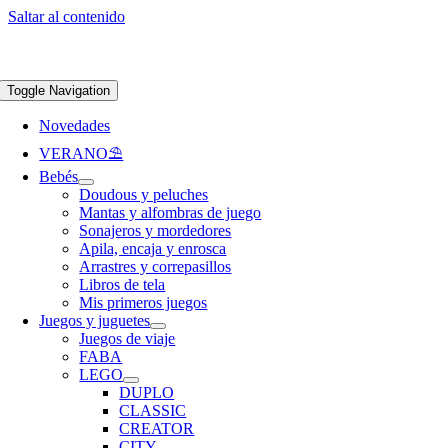
Saltar al contenido
Apúntate a nuestra newsletter y consigue un 5% de descuento en web
Envíos
gratis en pedidos superiores a 65 €
Toggle Navigation
Novedades
VERANO⛱️​
Bebés
Doudous y peluches
Mantas y alfombras de juego
Sonajeros y mordedores
Apila, encaja y enrosca
Arrastres y correpasillos
Libros de tela
Mis primeros juegos
Juegos y juguetes
Juegos de viaje
FABA
LEGO
DUPLO
CLASSIC
CREATOR
CITY