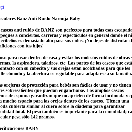
🛒
iculares Banz Anti Ruido Naranja Baby
 cascos anti ruido de BANZ son perfectos para todas esas escapad
peques a conciertos, carreras y espectáculos en general donde el ni
ecibelios es demasiado alto para sus oídos. ¡No dejes de disfrutar 
aficiones con tus hijos!
uso para usar dentro de casa y evitar los molestos ruidos de obras 
rmas, la aspiradora, taladros, etc. Las partes de los cascos que est
ontacto con su cabecita y sus orejas están acolchadas para que les
ulte cómodo y la abertura es regulable para adaptarse a su tamaño.
s orejeras de protección para bebés son fáciles de usar y no tienen
tes sobresalientes que puedan engancharse. Los amplios cascos
lenos de espuma garantizan que no aprieten de forma incómoda y 
a mucho espacio para las orejas dentro de los cascos. Tienen una
oda cubierta similar al cuero sobre la diadema para garantizar
odidad total. El peso también es importante para la comodidad; c
icular pesa sólo 142 gramos.
ecificaciones BABY