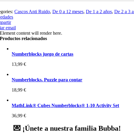
egories:
Cascos Anti Ruido
,
De 0 a 12 meses
,
De 1 a 2 años
,
De 2 a 3 
edades
partir
ar email
Element content will render here.
Productos relacionados
Numberblocks juego de cartas
13,99
€
Numberblocks. Puzzle para contar
18,99
€
MathLink® Cubes Numberblocks® 1-10 Activity Set
36,99
€
💌 ¡Únete a nuestra familia Bubba!