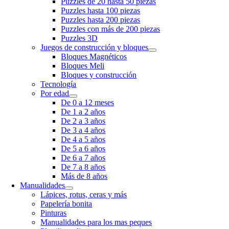
Puzzles de 20 hasta 50 piezas
Puzzles hasta 100 piezas
Puzzles hasta 200 piezas
Puzzles con más de 200 piezas
Puzzles 3D
Juegos de construcción y bloques
Bloques Magnéticos
Bloques Meli
Bloques y construcción
Tecnología
Por edad
De 0 a 12 meses
De 1 a 2 años
De 2 a 3 años
De 3 a 4 años
De 4 a 5 años
De 5 a 6 años
De 6 a 7 años
De 7 a 8 años
Más de 8 años
Manualidades
Lápices, rotus, ceras y más
Papelería bonita
Pinturas
Manualidades para los mas peques