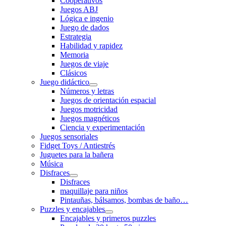
Cooperativos
Juegos ABJ
Lógica e ingenio
Juego de dados
Estrategia
Habilidad y rapidez
Memoria
Juegos de viaje
Clásicos
Juego didáctico
Números y letras
Juegos de orientación espacial
Juegos motricidad
Juegos magnéticos
Ciencia y experimentación
Juegos sensoriales
Fidget Toys / Antiestrés
Juguetes para la bañera
Música
Disfraces
Disfraces
maquillaje para niños
Pintauñas, bálsamos, bombas de baño…
Puzzles y encajables
Encajables y primeros puzzles