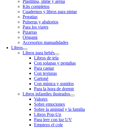
Plastilina, slime y arena
Kits completos
Cuadernos y libros para pintar
Pegatias
Pulseras y abalorios
Para los viajes
Pizarras
Origami
Accesorios manualidades
Libros
Libros para bebés
Libros de tela
Con solapas y pestañas
Para cantar
Con texturas
Cartoné
Con música y sonidos
Para la hora de dormir
Libros infantiles ilustrados
Valores
Sobre emociones
Sobre la amistad y la familia
Libros Pop-Up
Para leer con luz UV
Empiezo el cole