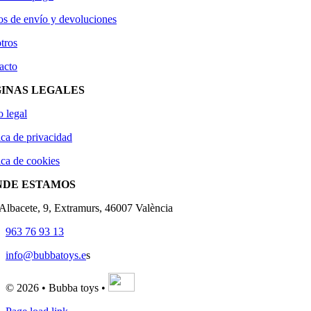
os de envío y devoluciones
tros
acto
INAS LEGALES
o legal
ica de privacidad
ica de cookies
NDE ESTAMOS
'Albacete, 9, Extramurs, 46007 València
963 76 93 13
info@bubbatoys.e
s
© 2026 • Bubba toys •