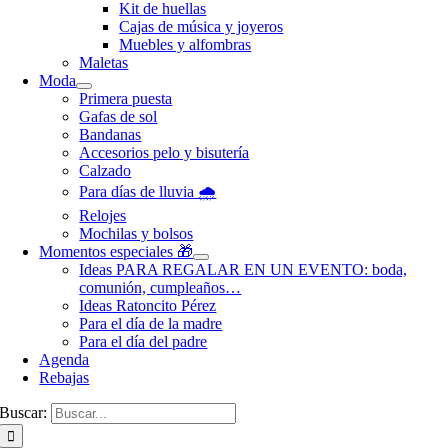
Kit de huellas
Cajas de música y joyeros
Muebles y alfombras
Maletas
Moda
Primera puesta
Gafas de sol
Bandanas
Accesorios pelo y bisutería
Calzado
Para días de lluvia 🌧️
Relojes
Mochilas y bolsos
Momentos especiales 🎁
Ideas PARA REGALAR EN UN EVENTO: boda,
comunión, cumpleaños…
Ideas Ratoncito Pérez
Para el día de la madre
Para el día del padre
Agenda
Rebajas
Buscar: