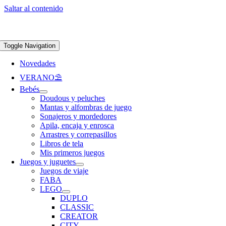
Saltar al contenido
Apúntate a nuestra newsletter y consigue un 5% de descuento en web
Envíos
gratis en pedidos superiores a 65 €
Toggle Navigation
Novedades
VERANO⛱️​
Bebés
Doudous y peluches
Mantas y alfombras de juego
Sonajeros y mordedores
Apila, encaja y enrosca
Arrastres y correpasillos
Libros de tela
Mis primeros juegos
Juegos y juguetes
Juegos de viaje
FABA
LEGO
DUPLO
CLASSIC
CREATOR
CITY