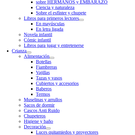
sobre HERMANOS y EMBARAZO
Ciencia y naturaleza
Sobre el esfínter y chupete
Libros para primeros lectores
En mayúsculas
En letra ligada
Novela infantil
Cómic infantil
Libros para jugar y entretenerse
Crianza
Alimentación
Botellas
Fiambreras
Vajillas
Tazas y vasos
Cubiertos y accesorios
Baberos
Termos
Muselinas y arrullos
Sacos de dormir
Cascos Anti Ruido
Chupeteros
Higiene y baño
Decoración
Luces quitamiedos y proyectores