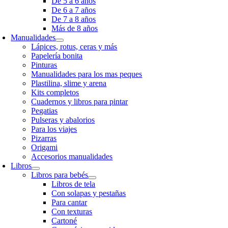
De 5 a 6 años
De 6 a 7 años
De 7 a 8 años
Más de 8 años
Manualidades
Lápices, rotus, ceras y más
Papelería bonita
Pinturas
Manualidades para los mas peques
Plastilina, slime y arena
Kits completos
Cuadernos y libros para pintar
Pegatias
Pulseras y abalorios
Para los viajes
Pizarras
Origami
Accesorios manualidades
Libros
Libros para bebés
Libros de tela
Con solapas y pestañas
Para cantar
Con texturas
Cartoné