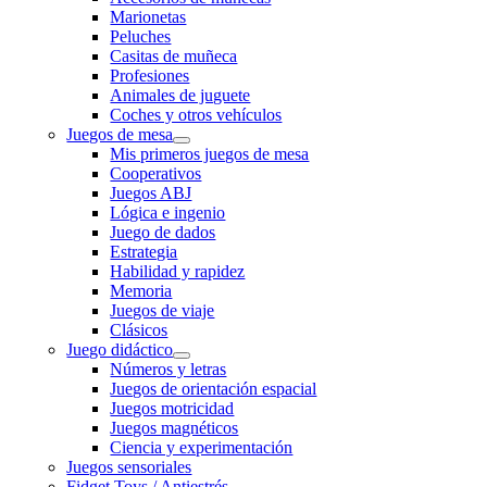
Marionetas
Peluches
Casitas de muñeca
Profesiones
Animales de juguete
Coches y otros vehículos
Juegos de mesa
Mis primeros juegos de mesa
Cooperativos
Juegos ABJ
Lógica e ingenio
Juego de dados
Estrategia
Habilidad y rapidez
Memoria
Juegos de viaje
Clásicos
Juego didáctico
Números y letras
Juegos de orientación espacial
Juegos motricidad
Juegos magnéticos
Ciencia y experimentación
Juegos sensoriales
Fidget Toys / Antiestrés