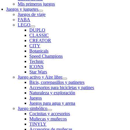
Mis primeros juegos
Juegos y juguetes
Juegos de viaje
FABA
LEGO
DUPLO
CLASSIC
CREATOR
CITY
Botanicals
Speed Champions
Technic
ICONS
Star Wars
Juego activo y Aire libre
Bicis, correpasillos y patinetes
Accesorios para bicicletas y patines
Naturaleza y exploración
Juegos
Juegos para agua y arena
Juego simbólico
Cocinitas y accesorios
Muñecas y muñecos
TINYLY
Accesorios de muñecas