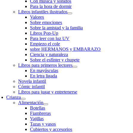
Con música y sonidos
Para la hora de dormir
Libros infantiles ilustrados
Valores
Sobre emociones
Sobre la amistad y la familia
Libros Pop-Up
Para leer con luz UV
Empiezo el cole
sobre HERMANOS y EMBARAZO
Ciencia y naturaleza
Sobre el esfínter y chupete
Libros para primeros lectores
En mayúsculas
En letra ligada
Novela infantil
Cómic infantil
Libros para jugar y entretenerse
Crianza
Alimentación
Botellas
Fiambreras
Vajillas
Tazas y vasos
Cubiertos y accesorios