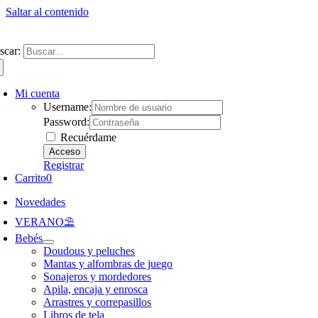
Saltar al contenido
ntate a nuestra newsletter y consigue un 5% de descuento en web
Envíos gra
scar:
Mi cuenta
Username:
Password:
Recuérdame
Registrar
Carrito
0
Novedades
VERANO⛱️​
Bebés
Doudous y peluches
Mantas y alfombras de juego
Sonajeros y mordedores
Apila, encaja y enrosca
Arrastres y correpasillos
Libros de tela