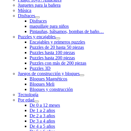
Juguetes para la bañera
Música
Disfraces
Disfraces
maquillaje para niños
Pintauñas, bálsamos, bombas de baño…
Puzzles y encajables
Encajables y primeros puzzles
Puzzles de 20 hasta 50 piezas
Puzzles hasta 100 piezas
Puzzles hasta 200 piezas
Puzzles con más de 200 piezas
Puzzles 3D
Juegos de construcción y bloques
Bloques Magnéticos
Bloques Meli
Bloques y construcción
Tecnología
Por edad
De 0 a 12 meses
De 1 a 2 años
De 2 a 3 años
De 3 a 4 años
De 4 a 5 años