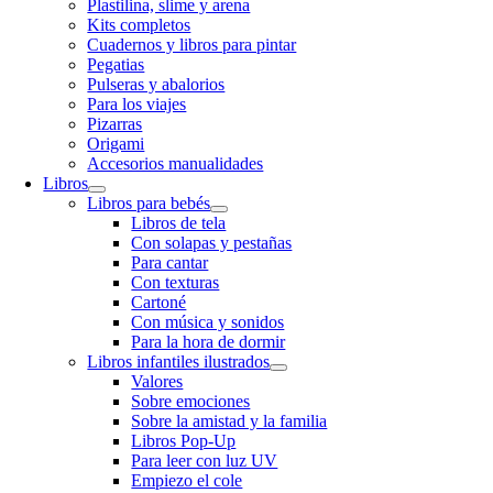
Plastilina, slime y arena
Kits completos
Cuadernos y libros para pintar
Pegatias
Pulseras y abalorios
Para los viajes
Pizarras
Origami
Accesorios manualidades
Libros
Libros para bebés
Libros de tela
Con solapas y pestañas
Para cantar
Con texturas
Cartoné
Con música y sonidos
Para la hora de dormir
Libros infantiles ilustrados
Valores
Sobre emociones
Sobre la amistad y la familia
Libros Pop-Up
Para leer con luz UV
Empiezo el cole