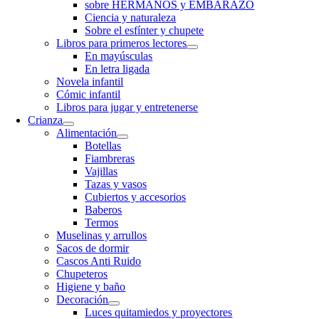
sobre HERMANOS y EMBARAZO
Ciencia y naturaleza
Sobre el esfínter y chupete
Libros para primeros lectores
En mayúsculas
En letra ligada
Novela infantil
Cómic infantil
Libros para jugar y entretenerse
Crianza
Alimentación
Botellas
Fiambreras
Vajillas
Tazas y vasos
Cubiertos y accesorios
Baberos
Termos
Muselinas y arrullos
Sacos de dormir
Cascos Anti Ruido
Chupeteros
Higiene y baño
Decoración
Luces quitamiedos y proyectores