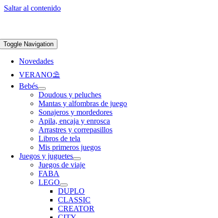
Saltar al contenido
Apúntate a nuestra newsletter y consigue un 5% de descuento en web
Envíos
gratis en pedidos superiores a 65 €
Toggle Navigation
Novedades
VERANO⛱️​
Bebés
Doudous y peluches
Mantas y alfombras de juego
Sonajeros y mordedores
Apila, encaja y enrosca
Arrastres y correpasillos
Libros de tela
Mis primeros juegos
Juegos y juguetes
Juegos de viaje
FABA
LEGO
DUPLO
CLASSIC
CREATOR
CITY