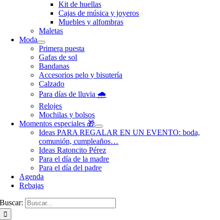
Kit de huellas
Cajas de música y joyeros
Muebles y alfombras
Maletas
Moda
Primera puesta
Gafas de sol
Bandanas
Accesorios pelo y bisutería
Calzado
Para días de lluvia 🌧️
Relojes
Mochilas y bolsos
Momentos especiales 🎁
Ideas PARA REGALAR EN UN EVENTO: boda,
comunión, cumpleaños…
Ideas Ratoncito Pérez
Para el día de la madre
Para el día del padre
Agenda
Rebajas
Buscar: