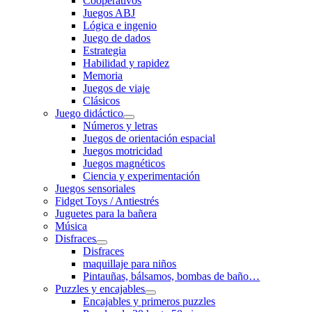
Cooperativos
Juegos ABJ
Lógica e ingenio
Juego de dados
Estrategia
Habilidad y rapidez
Memoria
Juegos de viaje
Clásicos
Juego didáctico
Números y letras
Juegos de orientación espacial
Juegos motricidad
Juegos magnéticos
Ciencia y experimentación
Juegos sensoriales
Fidget Toys / Antiestrés
Juguetes para la bañera
Música
Disfraces
Disfraces
maquillaje para niños
Pintauñas, bálsamos, bombas de baño…
Puzzles y encajables
Encajables y primeros puzzles