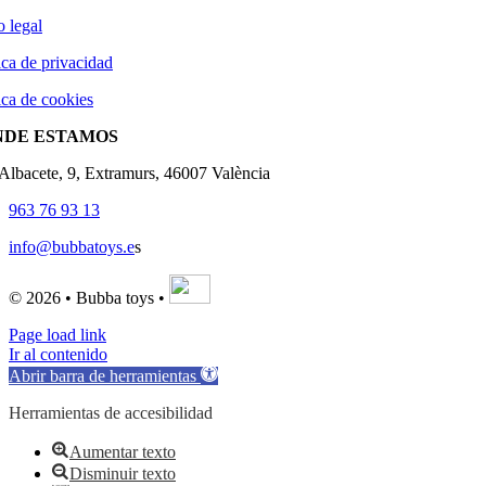
o legal
ica de privacidad
ica de cookies
NDE ESTAMOS
'Albacete, 9, Extramurs, 46007 València
963 76 93 13
info@bubbatoys.e
s
© 2026 • Bubba toys •
Page load link
Ir al contenido
Abrir barra de herramientas
Herramientas de accesibilidad
Aumentar texto
Disminuir texto