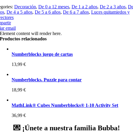
egories:
Decoración
,
De 0 a 12 meses
,
De 1 a 2 años
,
De 2 a 3 años
,
De
ños
,
De 4 a 5 años
,
De 5 a 6 años
,
De 6 a 7 años
,
Luces quitamiedos y
ectores
partir
ar email
Element content will render here.
Productos relacionados
Numberblocks juego de cartas
13,99
€
Numberblocks. Puzzle para contar
18,99
€
MathLink® Cubes Numberblocks® 1-10 Activity Set
36,99
€
💌 ¡Únete a nuestra familia Bubba!