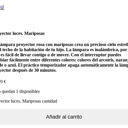
🛒
yector luces. Mariposas
lámpara proyector rosa con mariposas crea un precioso cielo estrel
l techo de la habitación de tu hijo. La lámpara es inalámbrica, por 
es fácil de llevar contigo o de mover. Con el interruptor puedes
iar fácilmente entre diferentes colores: colores del arcoíris, naran
de o azul. El práctico temporizador apaga automáticamente la lám
yector después de 30 minutos.
99
€
 quedan 1 disponibles
ector luces. Mariposas cantidad
Añadir al carrito