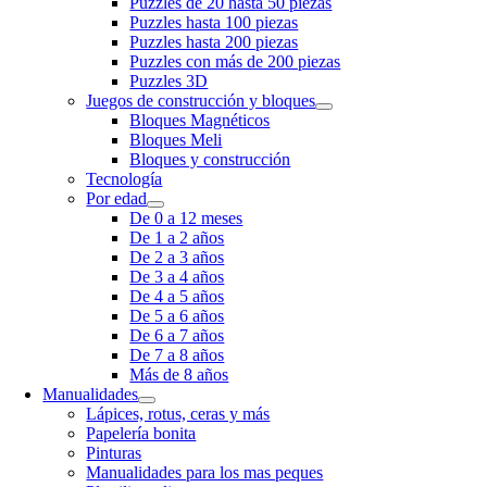
Puzzles de 20 hasta 50 piezas
Puzzles hasta 100 piezas
Puzzles hasta 200 piezas
Puzzles con más de 200 piezas
Puzzles 3D
Juegos de construcción y bloques
Bloques Magnéticos
Bloques Meli
Bloques y construcción
Tecnología
Por edad
De 0 a 12 meses
De 1 a 2 años
De 2 a 3 años
De 3 a 4 años
De 4 a 5 años
De 5 a 6 años
De 6 a 7 años
De 7 a 8 años
Más de 8 años
Manualidades
Lápices, rotus, ceras y más
Papelería bonita
Pinturas
Manualidades para los mas peques