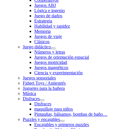
Cooperativos
Juegos ABJ
Lógica e ingenio
Juego de dados
Estrategia
Habilidad y rapidez
Memoria
Juegos de viaje
Clásicos
Juego didáctico
Números y letras
Juegos de orientación espacial
Juegos motricidad
Juegos magnéticos
Ciencia y experimentación
Juegos sensoriales
Fidget Toys / Antiestrés
Juguetes para la bañera
Música
Disfraces
Disfraces
maquillaje para niños
Pintauñas, bálsamos, bombas de baño…
Puzzles y encajables
Encajables y primeros puzzles