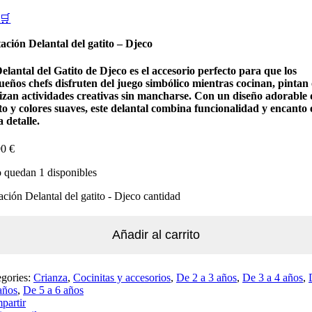
🛒
ación Delantal del gatito – Djeco
elantal del Gatito de Djeco es el accesorio perfecto para que los
ueños chefs disfruten del juego simbólico mientras cocinan, pintan
lizan actividades creativas sin mancharse. Con un diseño adorable 
to y colores suaves, este delantal combina funcionalidad y encanto 
 detalle.
90
€
 quedan 1 disponibles
ación Delantal del gatito - Djeco cantidad
Añadir al carrito
egories:
Crianza
,
Cocinitas y accesorios
,
De 2 a 3 años
,
De 3 a 4 años
,
años
,
De 5 a 6 años
partir