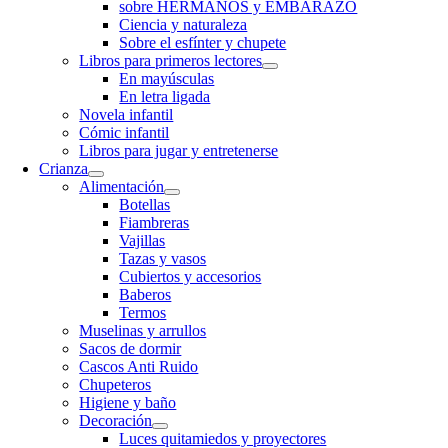
sobre HERMANOS y EMBARAZO
Ciencia y naturaleza
Sobre el esfínter y chupete
Libros para primeros lectores
En mayúsculas
En letra ligada
Novela infantil
Cómic infantil
Libros para jugar y entretenerse
Crianza
Alimentación
Botellas
Fiambreras
Vajillas
Tazas y vasos
Cubiertos y accesorios
Baberos
Termos
Muselinas y arrullos
Sacos de dormir
Cascos Anti Ruido
Chupeteros
Higiene y baño
Decoración
Luces quitamiedos y proyectores