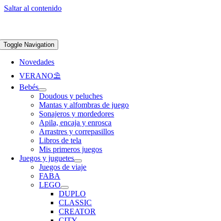
Saltar al contenido
Apúntate a nuestra newsletter y consigue un 5% de descuento en web
Envíos
gratis en pedidos superiores a 65 €
Toggle Navigation
Novedades
VERANO⛱️​
Bebés
Doudous y peluches
Mantas y alfombras de juego
Sonajeros y mordedores
Apila, encaja y enrosca
Arrastres y correpasillos
Libros de tela
Mis primeros juegos
Juegos y juguetes
Juegos de viaje
FABA
LEGO
DUPLO
CLASSIC
CREATOR
CITY