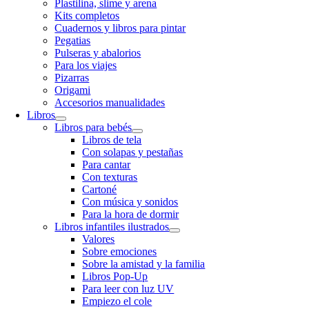
Plastilina, slime y arena
Kits completos
Cuadernos y libros para pintar
Pegatias
Pulseras y abalorios
Para los viajes
Pizarras
Origami
Accesorios manualidades
Libros
Libros para bebés
Libros de tela
Con solapas y pestañas
Para cantar
Con texturas
Cartoné
Con música y sonidos
Para la hora de dormir
Libros infantiles ilustrados
Valores
Sobre emociones
Sobre la amistad y la familia
Libros Pop-Up
Para leer con luz UV
Empiezo el cole