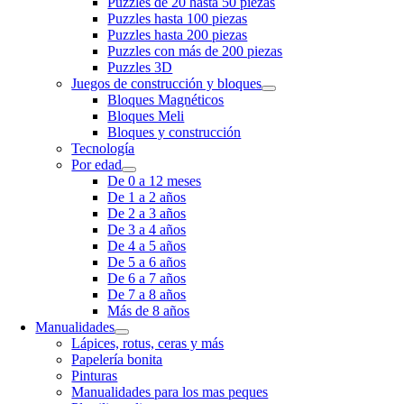
Puzzles de 20 hasta 50 piezas
Puzzles hasta 100 piezas
Puzzles hasta 200 piezas
Puzzles con más de 200 piezas
Puzzles 3D
Juegos de construcción y bloques
Bloques Magnéticos
Bloques Meli
Bloques y construcción
Tecnología
Por edad
De 0 a 12 meses
De 1 a 2 años
De 2 a 3 años
De 3 a 4 años
De 4 a 5 años
De 5 a 6 años
De 6 a 7 años
De 7 a 8 años
Más de 8 años
Manualidades
Lápices, rotus, ceras y más
Papelería bonita
Pinturas
Manualidades para los mas peques