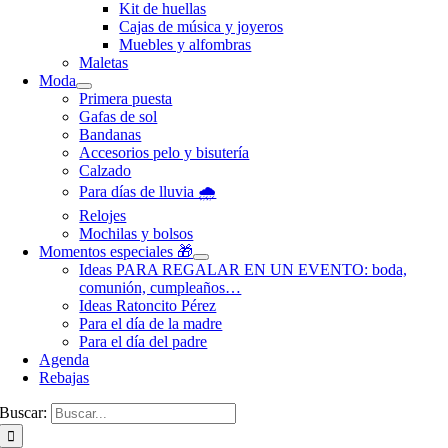
Kit de huellas
Cajas de música y joyeros
Muebles y alfombras
Maletas
Moda
Primera puesta
Gafas de sol
Bandanas
Accesorios pelo y bisutería
Calzado
Para días de lluvia 🌧️
Relojes
Mochilas y bolsos
Momentos especiales 🎁
Ideas PARA REGALAR EN UN EVENTO: boda,
comunión, cumpleaños…
Ideas Ratoncito Pérez
Para el día de la madre
Para el día del padre
Agenda
Rebajas
Buscar: