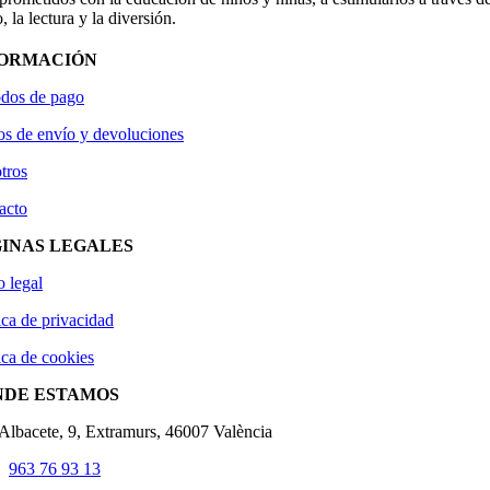
, la lectura y la diversión.
FORMACIÓN
dos de pago
os de envío y devoluciones
tros
acto
INAS LEGALES
o legal
ica de privacidad
ica de cookies
NDE ESTAMOS
'Albacete, 9, Extramurs, 46007 València
963 76 93 13