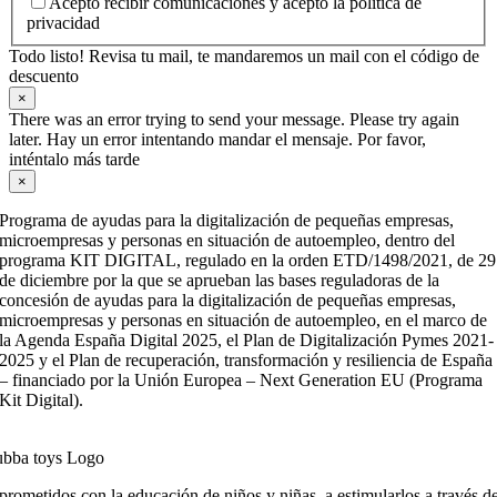
Acepto recibir comunicaciones y acepto la política de
privacidad
Todo listo! Revisa tu mail, te mandaremos un mail con el código de
descuento
×
There was an error trying to send your message. Please try again
later. Hay un error intentando mandar el mensaje. Por favor,
inténtalo más tarde
×
Programa de ayudas para la digitalización de pequeñas empresas,
microempresas y personas en situación de autoempleo, dentro del
programa KIT DIGITAL, regulado en la orden ETD/1498/2021, de 29
de diciembre por la que se aprueban las bases reguladoras de la
concesión de ayudas para la digitalización de pequeñas empresas,
microempresas y personas en situación de autoempleo, en el marco de
la Agenda España Digital 2025, el Plan de Digitalización Pymes 2021-
2025 y el Plan de recuperación, transformación y resiliencia de España
– financiado por la Unión Europea – Next Generation EU (Programa
Kit Digital).
ometidos con la educación de niños y niñas, a estimularlos a través de