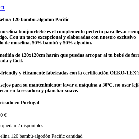
🛒
elina 120 bambú-algodón Pacific
muselina bonjourbébé es el complemento perfecto para llevar siem
tigo. Con un tacto excepcional y elaboradas con nuestro exclusivo
ido de muselina, 50% bambú y 50% algodón.
medida de 120x120cm harán que puedas arropar al tu bebé de fo
da y fácil.
-friendly y éticamente fabricadas con la certificación OEKO-TEX
sejos para su mantenimiento: lavar a máquina a 30ºC, no usar lejí
secar en la secadora y planchar suave.
ricado en Portugal
90
€
 quedan 2 disponibles
elina 120 bambú-algodón Pacific cantidad