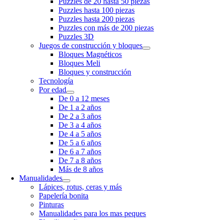
Puzzles de 20 hasta 50 piezas
Puzzles hasta 100 piezas
Puzzles hasta 200 piezas
Puzzles con más de 200 piezas
Puzzles 3D
Juegos de construcción y bloques
Bloques Magnéticos
Bloques Meli
Bloques y construcción
Tecnología
Por edad
De 0 a 12 meses
De 1 a 2 años
De 2 a 3 años
De 3 a 4 años
De 4 a 5 años
De 5 a 6 años
De 6 a 7 años
De 7 a 8 años
Más de 8 años
Manualidades
Lápices, rotus, ceras y más
Papelería bonita
Pinturas
Manualidades para los mas peques