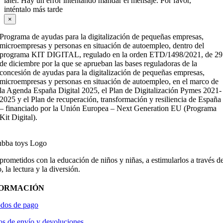
later. Hay un error intentando mandar el mensaje. Por favor,
inténtalo más tarde
×
Programa de ayudas para la digitalización de pequeñas empresas,
microempresas y personas en situación de autoempleo, dentro del
programa KIT DIGITAL, regulado en la orden ETD/1498/2021, de 29
de diciembre por la que se aprueban las bases reguladoras de la
concesión de ayudas para la digitalización de pequeñas empresas,
microempresas y personas en situación de autoempleo, en el marco de
la Agenda España Digital 2025, el Plan de Digitalización Pymes 2021-
2025 y el Plan de recuperación, transformación y resiliencia de España
– financiado por la Unión Europea – Next Generation EU (Programa
Kit Digital).
ometidos con la educación de niños y niñas, a estimularlos a través de
, la lectura y la diversión.
FORMACIÓN
dos de pago
os de envío y devoluciones