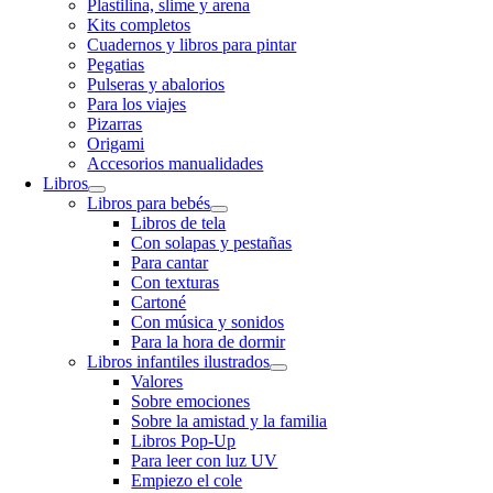
Plastilina, slime y arena
Kits completos
Cuadernos y libros para pintar
Pegatias
Pulseras y abalorios
Para los viajes
Pizarras
Origami
Accesorios manualidades
Libros
Libros para bebés
Libros de tela
Con solapas y pestañas
Para cantar
Con texturas
Cartoné
Con música y sonidos
Para la hora de dormir
Libros infantiles ilustrados
Valores
Sobre emociones
Sobre la amistad y la familia
Libros Pop-Up
Para leer con luz UV
Empiezo el cole