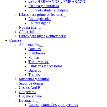
sobre HERMANOS y EMBARAZO
Ciencia y naturaleza
Sobre el esfínter y chupete
Libros para primeros lectores
En mayúsculas
En letra ligada
Novela infantil
Cómic infantil
Libros para jugar y entretenerse
Crianza
Alimentación
Botellas
Fiambreras
Vajillas
Tazas y vasos
Cubiertos y accesorios
Baberos
Termos
Muselinas y arrullos
Sacos de dormir
Cascos Anti Ruido
Chupeteros
Higiene y baño
Decoración
Luces quitamiedos y proyectores