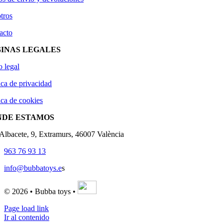
tros
acto
INAS LEGALES
o legal
ica de privacidad
ica de cookies
NDE ESTAMOS
'Albacete, 9, Extramurs, 46007 València
963 76 93 13
info@bubbatoys.e
s
© 2026 • Bubba toys •
Page load link
Ir al contenido