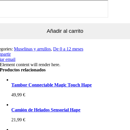
Añadir al carrito
egories:
Muselinas y arrullos
,
De 0 a 12 meses
partir
ar email
Element content will render here.
Productos relacionados
Tambor Connectable Magic Touch Hape
49,99
€
Camión de Helados Sensorial Hape
21,99
€