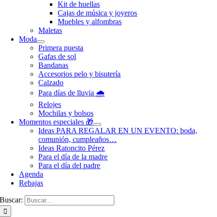
Kit de huellas
Cajas de música y joyeros
Muebles y alfombras
Maletas
Moda
Primera puesta
Gafas de sol
Bandanas
Accesorios pelo y bisutería
Calzado
Para días de lluvia 🌧️
Relojes
Mochilas y bolsos
Momentos especiales 🎁
Ideas PARA REGALAR EN UN EVENTO: boda,
comunión, cumpleaños…
Ideas Ratoncito Pérez
Para el día de la madre
Para el día del padre
Agenda
Rebajas
Buscar: