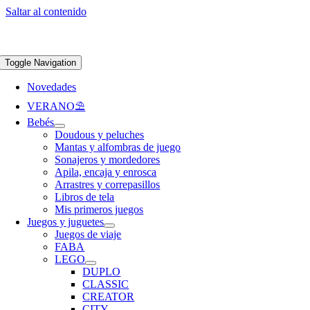
Saltar al contenido
Apúntate a nuestra newsletter y consigue un 5% de descuento en web
Envíos
gratis en pedidos superiores a 65 €
Toggle Navigation
Novedades
VERANO⛱️​
Bebés
Doudous y peluches
Mantas y alfombras de juego
Sonajeros y mordedores
Apila, encaja y enrosca
Arrastres y correpasillos
Libros de tela
Mis primeros juegos
Juegos y juguetes
Juegos de viaje
FABA
LEGO
DUPLO
CLASSIC
CREATOR
CITY