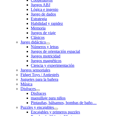
Cooperativos
Juegos ABJ
Lógica e ingenio
Juego de dados
Estrategia
Habilidad y rapidez
Memoria
Juegos de viaje
Clásicos
Juego didáctico
Números y letras
Juegos de orientación espacial
Juegos motricidad
Juegos magnéticos
Ciencia y experimentación
Juegos sensoriales
Fidget Toys / Antiestrés
Juguetes para la bañera
Música
Disfraces
Disfraces
maquillaje para niños
Pintauñas, bálsamos, bombas de baño…
Puzzles y encajables
Encajables y primeros puzzles