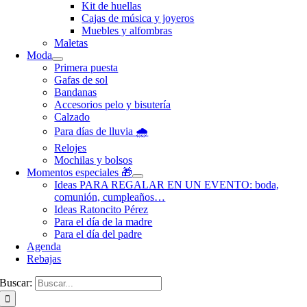
Kit de huellas
Cajas de música y joyeros
Muebles y alfombras
Maletas
Moda
Primera puesta
Gafas de sol
Bandanas
Accesorios pelo y bisutería
Calzado
Para días de lluvia 🌧️
Relojes
Mochilas y bolsos
Momentos especiales 🎁
Ideas PARA REGALAR EN UN EVENTO: boda,
comunión, cumpleaños…
Ideas Ratoncito Pérez
Para el día de la madre
Para el día del padre
Agenda
Rebajas
Buscar: