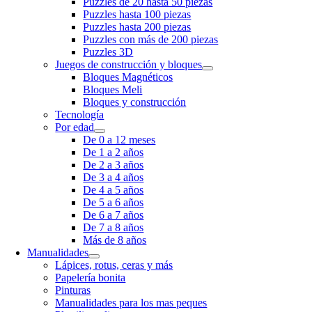
Puzzles de 20 hasta 50 piezas
Puzzles hasta 100 piezas
Puzzles hasta 200 piezas
Puzzles con más de 200 piezas
Puzzles 3D
Juegos de construcción y bloques
Bloques Magnéticos
Bloques Meli
Bloques y construcción
Tecnología
Por edad
De 0 a 12 meses
De 1 a 2 años
De 2 a 3 años
De 3 a 4 años
De 4 a 5 años
De 5 a 6 años
De 6 a 7 años
De 7 a 8 años
Más de 8 años
Manualidades
Lápices, rotus, ceras y más
Papelería bonita
Pinturas
Manualidades para los mas peques