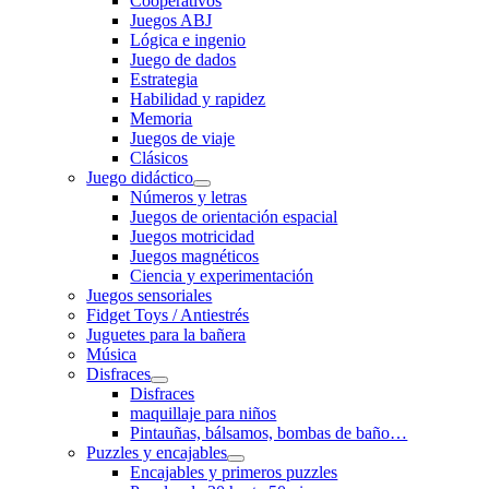
Cooperativos
Juegos ABJ
Lógica e ingenio
Juego de dados
Estrategia
Habilidad y rapidez
Memoria
Juegos de viaje
Clásicos
Juego didáctico
Números y letras
Juegos de orientación espacial
Juegos motricidad
Juegos magnéticos
Ciencia y experimentación
Juegos sensoriales
Fidget Toys / Antiestrés
Juguetes para la bañera
Música
Disfraces
Disfraces
maquillaje para niños
Pintauñas, bálsamos, bombas de baño…
Puzzles y encajables
Encajables y primeros puzzles