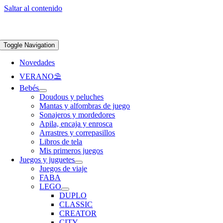
Saltar al contenido
Apúntate a nuestra newsletter y consigue un 5% de descuento en web
Envíos
gratis en pedidos superiores a 65 €
Toggle Navigation
Novedades
VERANO⛱️​
Bebés
Doudous y peluches
Mantas y alfombras de juego
Sonajeros y mordedores
Apila, encaja y enrosca
Arrastres y correpasillos
Libros de tela
Mis primeros juegos
Juegos y juguetes
Juegos de viaje
FABA
LEGO
DUPLO
CLASSIC
CREATOR
CITY