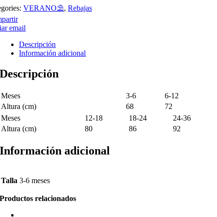
egories:
VERANO⛱️​
,
Rebajas
partir
ar email
Descripción
Información adicional
Descripción
Meses
3-6
6-12
Altura (cm)
68
72
Meses
12-18
18-24
24-36
Altura (cm)
80
86
92
Información adicional
Talla
3-6 meses
Productos relacionados