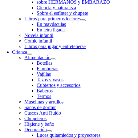
sobre HERMANOS y EMBARAZO
Ciencia y naturaleza
Sobre el esfínter y chupete
Libros para primeros lectores
En mayúsculas
En letra ligada
Novela infantil
Cómic infantil
Libros para jugar y entretenerse
Crianza
Alimentación
Botellas
Fiambreras
Vajillas
Tazas y vasos
Cubiertos y accesorios
Baberos
Termos
Muselinas y arrullos
Sacos de dormir
Cascos Anti Ruido
Chupeteros
Higiene y baño
Decoración
Luces quitamiedos y proyectores