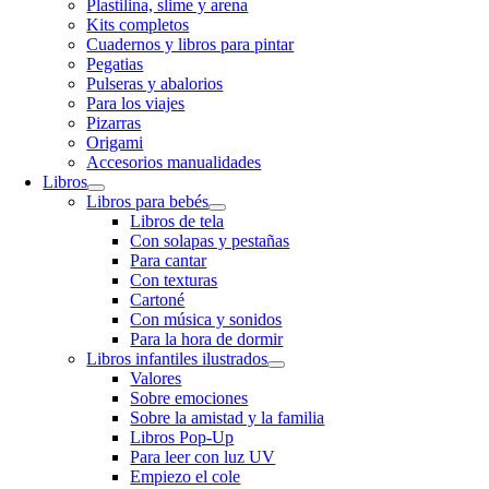
Plastilina, slime y arena
Kits completos
Cuadernos y libros para pintar
Pegatias
Pulseras y abalorios
Para los viajes
Pizarras
Origami
Accesorios manualidades
Libros
Libros para bebés
Libros de tela
Con solapas y pestañas
Para cantar
Con texturas
Cartoné
Con música y sonidos
Para la hora de dormir
Libros infantiles ilustrados
Valores
Sobre emociones
Sobre la amistad y la familia
Libros Pop-Up
Para leer con luz UV
Empiezo el cole