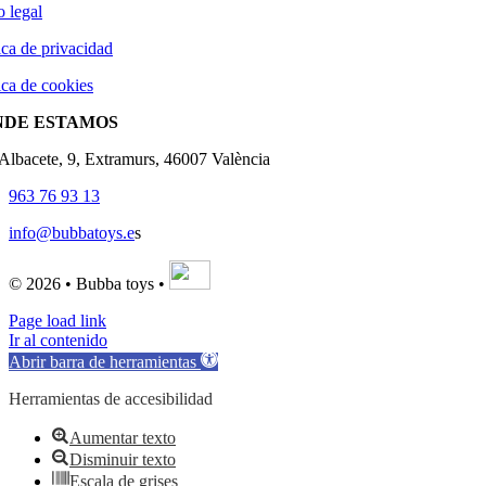
o legal
ica de privacidad
ica de cookies
NDE ESTAMOS
'Albacete, 9, Extramurs, 46007 València
963 76 93 13
info@bubbatoys.e
s
© 2026 • Bubba toys •
Page load link
Ir al contenido
Abrir barra de herramientas
Herramientas de accesibilidad
Aumentar texto
Disminuir texto
Escala de grises