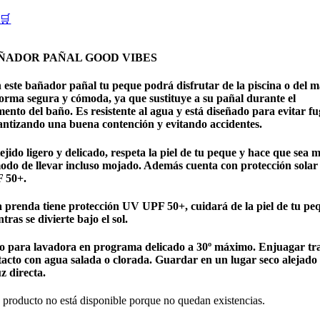
🛒
ÑADOR PAÑAL GOOD VIBES
 este bañador pañal tu peque podrá disfrutar de la piscina o del 
forma segura y cómoda, ya que sustituye a su pañal durante el
nto del baño. Es resistente al agua y está diseñado para evitar fu
antizando una buena contención y evitando accidentes.
ejido ligero y delicado, respeta la piel de tu peque y hace que sea 
odo de llevar incluso mojado. Además cuenta con protección sola
 50+.
a prenda tiene protección UV UPF 50+, cuidará de la piel de tu pe
tras se divierte bajo el sol.
o para lavadora en programa delicado a 30º máximo. Enjuagar tra
tacto con agua salada o clorada. Guardar en un lugar seco alejado
uz directa.
 producto no está disponible porque no quedan existencias.