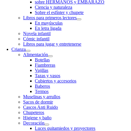
sobre HERMANOS y EMBARAZO
Ciencia y naturaleza
Sobre el esfínter y chupete
Libros para primeros lectores
En mayúsculas
En letra ligada
Novela infantil
Cómic infantil
Libros para jugar y entretenerse
Crianza
Alimentación
Botellas
Fiambreras
Vajillas
Tazas y vasos
Cubiertos y accesorios
Baberos
Termos
Muselinas y arrullos
Sacos de dormir
Cascos Anti Ruido
Chupeteros
Higiene y baño
Decoración
Luces quitamiedos y proyectores