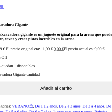
🛒
avadora Gigante
Excavadora gigante es un juguete original para la arena que pued
r, cavar y crear pistas increíbles en la arena.
99
€
El precio original era: 11,99 €.
9,00
€
El precio actual es: 9,00 €.
 Off
 quedan 1 disponibles
avadora Gigante cantidad
Añadir al carrito
egories:
VERANO⛱️​
,
De 1 a 2 años
,
De 2 a 3 años
,
De 3 a 4 años
,
De 
ños
,
De 5 a 6 años
,
De 6 a 7 años
,
Juegos para agua y arena
,
Rebajas