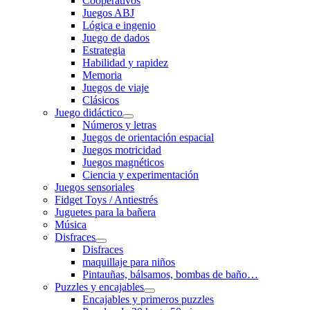
Cooperativos
Juegos ABJ
Lógica e ingenio
Juego de dados
Estrategia
Habilidad y rapidez
Memoria
Juegos de viaje
Clásicos
Juego didáctico
Números y letras
Juegos de orientación espacial
Juegos motricidad
Juegos magnéticos
Ciencia y experimentación
Juegos sensoriales
Fidget Toys / Antiestrés
Juguetes para la bañera
Música
Disfraces
Disfraces
maquillaje para niños
Pintauñas, bálsamos, bombas de baño…
Puzzles y encajables
Encajables y primeros puzzles