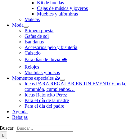
Kit de huellas
Cajas de música y joyeros
Muebles y alfombras
Maletas
Moda
Primera puesta
Gafas de sol
Bandanas
Accesorios pelo y bisutería
Calzado
Para días de lluvia 🌧️
Relojes
Mochilas y bolsos
Momentos especiales 🎁
Ideas PARA REGALAR EN UN EVENTO: boda,
comunión, cumpleaños…
Ideas Ratoncito Pérez
Para el día de la madre
Para el día del padre
Agenda
Rebajas
Buscar: