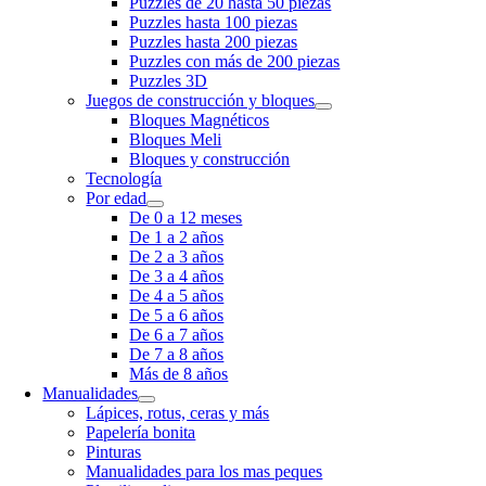
Puzzles de 20 hasta 50 piezas
Puzzles hasta 100 piezas
Puzzles hasta 200 piezas
Puzzles con más de 200 piezas
Puzzles 3D
Juegos de construcción y bloques
Bloques Magnéticos
Bloques Meli
Bloques y construcción
Tecnología
Por edad
De 0 a 12 meses
De 1 a 2 años
De 2 a 3 años
De 3 a 4 años
De 4 a 5 años
De 5 a 6 años
De 6 a 7 años
De 7 a 8 años
Más de 8 años
Manualidades
Lápices, rotus, ceras y más
Papelería bonita
Pinturas
Manualidades para los mas peques