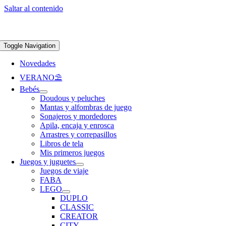
Saltar al contenido
Apúntate a nuestra newsletter y consigue un 5% de descuento en web
Envíos
gratis en pedidos superiores a 65 €
Toggle Navigation
Novedades
VERANO⛱️​
Bebés
Doudous y peluches
Mantas y alfombras de juego
Sonajeros y mordedores
Apila, encaja y enrosca
Arrastres y correpasillos
Libros de tela
Mis primeros juegos
Juegos y juguetes
Juegos de viaje
FABA
LEGO
DUPLO
CLASSIC
CREATOR
CITY