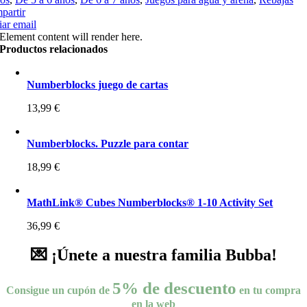
partir
ar email
Element content will render here.
Productos relacionados
Numberblocks juego de cartas
13,99
€
Numberblocks. Puzzle para contar
18,99
€
MathLink® Cubes Numberblocks® 1-10 Activity Set
36,99
€
💌 ¡Únete a nuestra familia Bubba!
5% de descuento
Consigue un cupón de
en tu compra
en la web