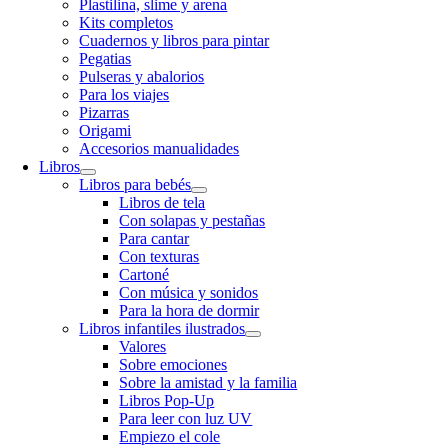
Plastilina, slime y arena
Kits completos
Cuadernos y libros para pintar
Pegatias
Pulseras y abalorios
Para los viajes
Pizarras
Origami
Accesorios manualidades
Libros
Libros para bebés
Libros de tela
Con solapas y pestañas
Para cantar
Con texturas
Cartoné
Con música y sonidos
Para la hora de dormir
Libros infantiles ilustrados
Valores
Sobre emociones
Sobre la amistad y la familia
Libros Pop-Up
Para leer con luz UV
Empiezo el cole