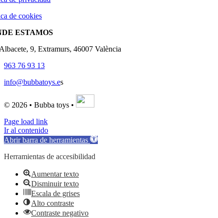
ica de cookies
NDE ESTAMOS
'Albacete, 9, Extramurs, 46007 València
963 76 93 13
info@bubbatoys.e
s
© 2026 • Bubba toys •
Page load link
Ir al contenido
Abrir barra de herramientas
Herramientas de accesibilidad
Aumentar texto
Disminuir texto
Escala de grises
Alto contraste
Contraste negativo