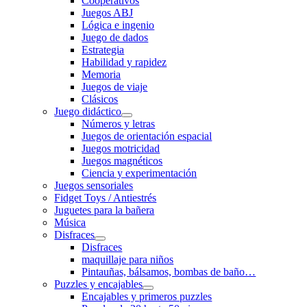
Cooperativos
Juegos ABJ
Lógica e ingenio
Juego de dados
Estrategia
Habilidad y rapidez
Memoria
Juegos de viaje
Clásicos
Juego didáctico
Números y letras
Juegos de orientación espacial
Juegos motricidad
Juegos magnéticos
Ciencia y experimentación
Juegos sensoriales
Fidget Toys / Antiestrés
Juguetes para la bañera
Música
Disfraces
Disfraces
maquillaje para niños
Pintauñas, bálsamos, bombas de baño…
Puzzles y encajables
Encajables y primeros puzzles