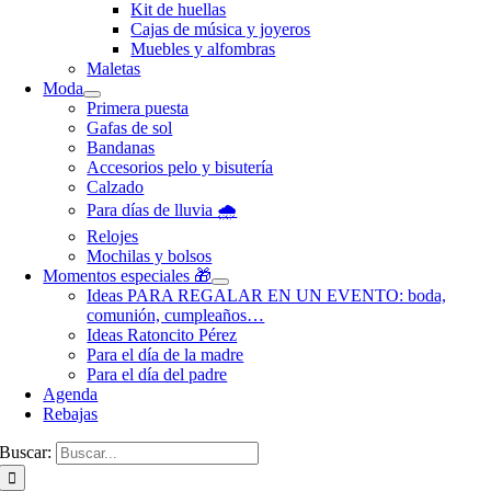
Kit de huellas
Cajas de música y joyeros
Muebles y alfombras
Maletas
Moda
Primera puesta
Gafas de sol
Bandanas
Accesorios pelo y bisutería
Calzado
Para días de lluvia 🌧️
Relojes
Mochilas y bolsos
Momentos especiales 🎁
Ideas PARA REGALAR EN UN EVENTO: boda,
comunión, cumpleaños…
Ideas Ratoncito Pérez
Para el día de la madre
Para el día del padre
Agenda
Rebajas
Buscar: