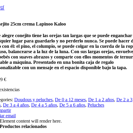
🛒
ejito 25cm crema Lapinoo Kaloo
 alegre conejito tiene las orejas tan largas que se puede enganchar
lquier lugar para guardarlo y no perderlo nunca. Se puede hacer 
 con él: el pino, el columpio, se puede colgar en la cuerda de la rop
uso, balancearse a la luz de la luna. Con sus largas orejas, envuelve
 bebés con suaves abrazos y comparte con ellos momentos de ternur
able a máquina. Presentado en una bonita caja de regalo
onalizable con un mensaje en el espacio disponible bajo la tapa.
99
€
existencias
egories:
Doudous y peluches
,
De 0 a 12 meses
,
De 1 a 2 años
,
De 2 a 3
s
,
De 3 a 4 años
,
De 4 a 5 años
,
De 5 a 6 años
,
Peluches
partir
ar email
Element content will render here.
Productos relacionados