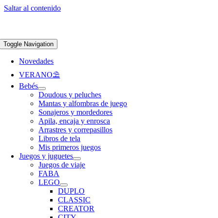
Saltar al contenido
Apúntate a nuestra newsletter y consigue un 5% de descuento en web
Envíos
gratis en pedidos superiores a 65 €
Toggle Navigation
Novedades
VERANO⛱️​
Bebés
Doudous y peluches
Mantas y alfombras de juego
Sonajeros y mordedores
Apila, encaja y enrosca
Arrastres y correpasillos
Libros de tela
Mis primeros juegos
Juegos y juguetes
Juegos de viaje
FABA
LEGO
DUPLO
CLASSIC
CREATOR
CITY