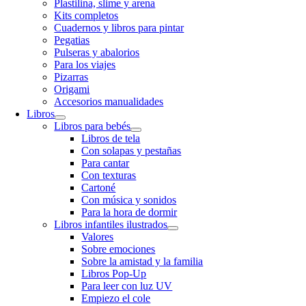
Plastilina, slime y arena
Kits completos
Cuadernos y libros para pintar
Pegatias
Pulseras y abalorios
Para los viajes
Pizarras
Origami
Accesorios manualidades
Libros
Libros para bebés
Libros de tela
Con solapas y pestañas
Para cantar
Con texturas
Cartoné
Con música y sonidos
Para la hora de dormir
Libros infantiles ilustrados
Valores
Sobre emociones
Sobre la amistad y la familia
Libros Pop-Up
Para leer con luz UV
Empiezo el cole