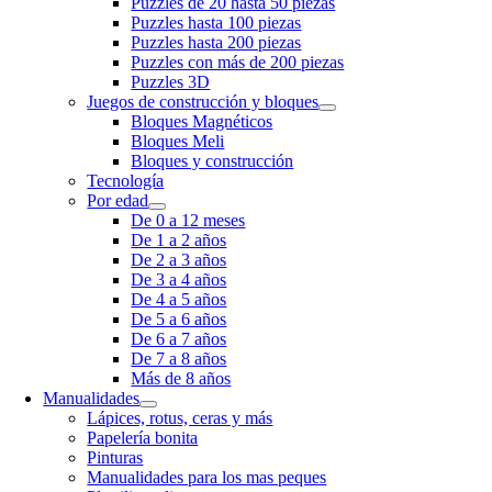
Puzzles de 20 hasta 50 piezas
Puzzles hasta 100 piezas
Puzzles hasta 200 piezas
Puzzles con más de 200 piezas
Puzzles 3D
Juegos de construcción y bloques
Bloques Magnéticos
Bloques Meli
Bloques y construcción
Tecnología
Por edad
De 0 a 12 meses
De 1 a 2 años
De 2 a 3 años
De 3 a 4 años
De 4 a 5 años
De 5 a 6 años
De 6 a 7 años
De 7 a 8 años
Más de 8 años
Manualidades
Lápices, rotus, ceras y más
Papelería bonita
Pinturas
Manualidades para los mas peques