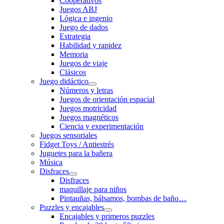
Cooperativos
Juegos ABJ
Lógica e ingenio
Juego de dados
Estrategia
Habilidad y rapidez
Memoria
Juegos de viaje
Clásicos
Juego didáctico
Números y letras
Juegos de orientación espacial
Juegos motricidad
Juegos magnéticos
Ciencia y experimentación
Juegos sensoriales
Fidget Toys / Antiestrés
Juguetes para la bañera
Música
Disfraces
Disfraces
maquillaje para niños
Pintauñas, bálsamos, bombas de baño…
Puzzles y encajables
Encajables y primeros puzzles