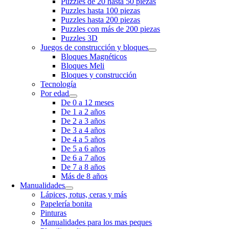
Puzzles de 20 hasta 50 piezas
Puzzles hasta 100 piezas
Puzzles hasta 200 piezas
Puzzles con más de 200 piezas
Puzzles 3D
Juegos de construcción y bloques
Bloques Magnéticos
Bloques Meli
Bloques y construcción
Tecnología
Por edad
De 0 a 12 meses
De 1 a 2 años
De 2 a 3 años
De 3 a 4 años
De 4 a 5 años
De 5 a 6 años
De 6 a 7 años
De 7 a 8 años
Más de 8 años
Manualidades
Lápices, rotus, ceras y más
Papelería bonita
Pinturas
Manualidades para los mas peques