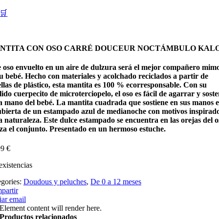
🛒
NTITA CON OSO CARRÉ DOUCEUR NOCTÁMBULO KAL
e oso envuelto en un aire de dulzura será el mejor compañero mim
tu bebé. Hecho con materiales y acolchado reciclados a partir de
llas de plástico, esta mantita es 100 % ecorresponsable. Con su
ido cuerpecito de microterciopelo, el oso es fácil de agarrar y sost
la mano del bebé. La mantita cuadrada que sostiene en sus manos e
ubierta de un estampado azul de medianoche con motivos inspirad
a naturaleza. Este dulce estampado se encuentra en las orejas del o
lza el conjunto. Presentado en un hermoso estuche.
99
€
existencias
egories:
Doudous y peluches
,
De 0 a 12 meses
partir
ar email
Element content will render here.
Productos relacionados