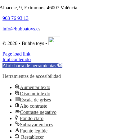
'Albacete, 9, Extramurs, 46007 València
963 76 93 13
info@bubbatoys.e
s
© 2026 • Bubba toys •
Page load link
Ir al contenido
Abrir barra de herramientas
Herramientas de accesibilidad
Aumentar texto
Disminuir texto
Escala de grises
Alto contraste
Contraste negativo
Fondo claro
Subrayar enlaces
Fuente legible
Restablecer