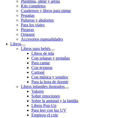
Plastilina, slime y arena
Kits completos
Cuadernos y libros para pintar
Pegatias
Pulseras y abalorios
Para los viajes
Pizarras
Origami
Accesorios manualidades
Libros
Libros para bebés
Libros de tela
Con solapas y pestañas
Para cantar
Con texturas
Cartoné
Con música y sonidos
Para la hora de dormir
Libros infantiles ilustrados
Valores
Sobre emociones
Sobre la amistad y la familia
Libros Pop-Up
Para leer con luz UV
Empiezo el cole