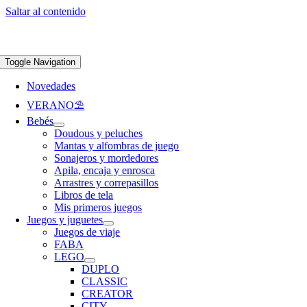
Saltar al contenido
Apúntate a nuestra newsletter y consigue un 5% de descuento en web
Envíos
gratis en pedidos superiores a 65 €
Toggle Navigation
Novedades
VERANO⛱️​
Bebés
Doudous y peluches
Mantas y alfombras de juego
Sonajeros y mordedores
Apila, encaja y enrosca
Arrastres y correpasillos
Libros de tela
Mis primeros juegos
Juegos y juguetes
Juegos de viaje
FABA
LEGO
DUPLO
CLASSIC
CREATOR
CITY