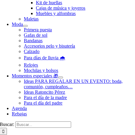
Kit de huellas
Cajas de música y joyeros
Muebles y alfombras
Maletas
Moda
Primera puesta
Gafas de sol
Bandanas
Accesorios pelo y bisutería
Calzado
Para días de lluvia 🌧️
Relojes
Mochilas y bolsos
Momentos especiales 🎁
Ideas PARA REGALAR EN UN EVENTO: boda,
comunión, cumpleaños…
Ideas Ratoncito Pérez
Para el día de la madre
Para el día del padre
Agenda
Rebajas
Buscar: