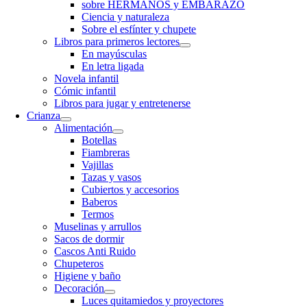
sobre HERMANOS y EMBARAZO
Ciencia y naturaleza
Sobre el esfínter y chupete
Libros para primeros lectores
En mayúsculas
En letra ligada
Novela infantil
Cómic infantil
Libros para jugar y entretenerse
Crianza
Alimentación
Botellas
Fiambreras
Vajillas
Tazas y vasos
Cubiertos y accesorios
Baberos
Termos
Muselinas y arrullos
Sacos de dormir
Cascos Anti Ruido
Chupeteros
Higiene y baño
Decoración
Luces quitamiedos y proyectores