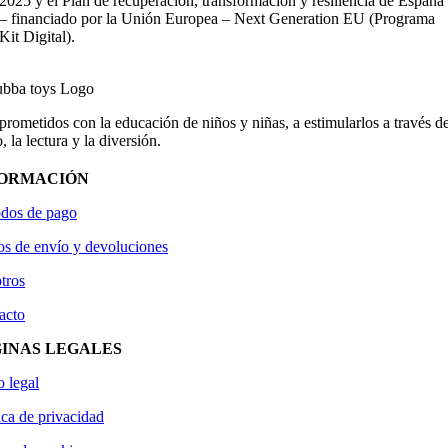
2025 y el Plan de recuperación, transformación y resiliencia de España
– financiado por la Unión Europea – Next Generation EU (Programa
Kit Digital).
ometidos con la educación de niños y niñas, a estimularlos a través de
, la lectura y la diversión.
FORMACIÓN
dos de pago
os de envío y devoluciones
tros
acto
INAS LEGALES
o legal
ica de privacidad