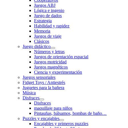
Cooperativos
Juegos ABJ
Lógica e ingenio
Juego de dados
Estrategia
Habilidad y rapidez
Memoria
Juegos de viaje
Clásicos
Juego didáctico
Números y letras
Juegos de orientación espacial
Juegos motricidad
Juegos magnéticos
Ciencia y experimentación
Juegos sensoriales
Fidget Toys / Antiestrés
Juguetes para la bañera
Música
Disfraces
Disfraces
maquillaje para niños
Pintauñas, bálsamos, bombas de baño…
Puzzles y encajables
Encajables y primeros puzzles