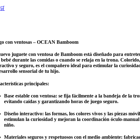
🛒
go con ventosas – OCEAN Bamboom
nuevo
juguete con ventosa de Bamboom
está diseñado para entrete
 bebé durante las comidas o cuando se relaja en la trona. Colorido
ractivo y seguro, es el compañero ideal para estimular la curiosida
esarrollo sensorial de tu hijo.
cterísticas principales:
Base estable con ventosa:
se fija fácilmente a la bandeja de la tro
evitando caídas y garantizando horas de juego seguro.
Diseño interactivo:
las formas, los colores vivos y las piezas móvi
estimulan la curiosidad y mejoran la coordinación óculo-manual
niño.
Materiales seguros y respetuosos con el medio ambiente:
fabrica