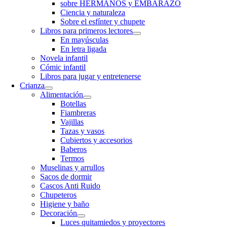
sobre HERMANOS y EMBARAZO
Ciencia y naturaleza
Sobre el esfínter y chupete
Libros para primeros lectores
En mayúsculas
En letra ligada
Novela infantil
Cómic infantil
Libros para jugar y entretenerse
Crianza
Alimentación
Botellas
Fiambreras
Vajillas
Tazas y vasos
Cubiertos y accesorios
Baberos
Termos
Muselinas y arrullos
Sacos de dormir
Cascos Anti Ruido
Chupeteros
Higiene y baño
Decoración
Luces quitamiedos y proyectores