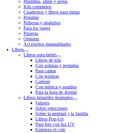
Plastilina, slime y arena
Kits completos
Cuadernos y libros para pintar
Pegatias
Pulseras y abalorios
Para los viajes
Pizarras
Origami
Accesorios manualidades
Libros
Libros para bebés
Libros de tela
Con solapas y pestañas
Para cantar
Con texturas
Cartoné
Con música y sonidos
Para la hora de dormir
Libros infantiles ilustrados
Valores
Sobre emociones
Sobre la amistad y la familia
Libros Pop-Up
Para leer con luz UV
Empiezo el cole