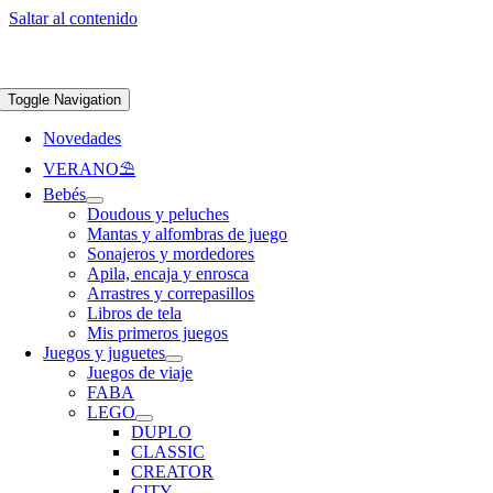
Saltar al contenido
Apúntate a nuestra newsletter y consigue un 5% de descuento en web
Envíos
gratis en pedidos superiores a 65 €
Toggle Navigation
Novedades
VERANO⛱️​
Bebés
Doudous y peluches
Mantas y alfombras de juego
Sonajeros y mordedores
Apila, encaja y enrosca
Arrastres y correpasillos
Libros de tela
Mis primeros juegos
Juegos y juguetes
Juegos de viaje
FABA
LEGO
DUPLO
CLASSIC
CREATOR
CITY