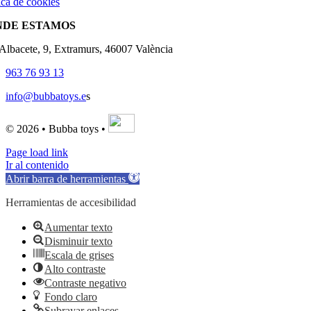
ica de cookies
NDE ESTAMOS
'Albacete, 9, Extramurs, 46007 València
963 76 93 13
info@bubbatoys.e
s
© 2026 • Bubba toys •
Page load link
Ir al contenido
Abrir barra de herramientas
Herramientas de accesibilidad
Aumentar texto
Disminuir texto
Escala de grises
Alto contraste
Contraste negativo
Fondo claro
Subrayar enlaces