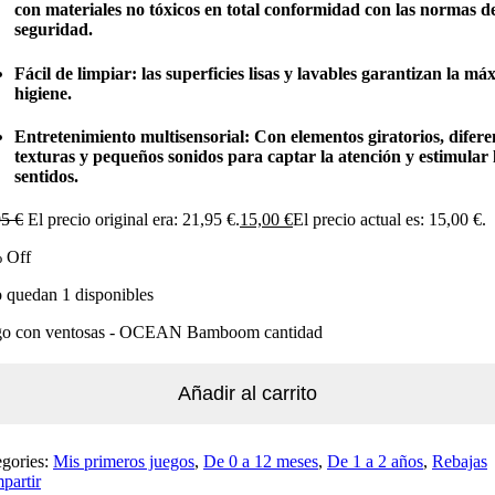
con materiales no tóxicos en total conformidad con las normas d
seguridad.
Fácil de limpiar:
las superficies lisas y lavables garantizan la má
higiene.
Entretenimiento multisensorial:
Con elementos giratorios, difere
texturas y pequeños sonidos para captar la atención y estimular 
sentidos.
95
€
El precio original era: 21,95 €.
15,00
€
El precio actual es: 15,00 €.
 Off
 quedan 1 disponibles
go con ventosas - OCEAN Bamboom cantidad
Añadir al carrito
egories:
Mis primeros juegos
,
De 0 a 12 meses
,
De 1 a 2 años
,
Rebajas
partir