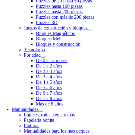
Puzzles de 20 hasta 50 piezas
Puzzles hasta 100 piezas
Puzzles hasta 200 piezas
Puzzles con más de 200 piezas
Puzzles 3D
Juegos de construcción y bloques
Bloques Magnéticos
Bloques Meli
Bloques y construcción
Tecnología
Por edad
De 0 a 12 meses
De 1 a 2 años
De 2 a 3 años
De 3 a 4 años
De 4 a 5 años
De 5 a 6 años
De 6 a 7 años
De 7 a 8 años
Más de 8 años
Manualidades
Lápices, rotus, ceras y más
Papelería bonita
Pinturas
Manualidades para los mas peques