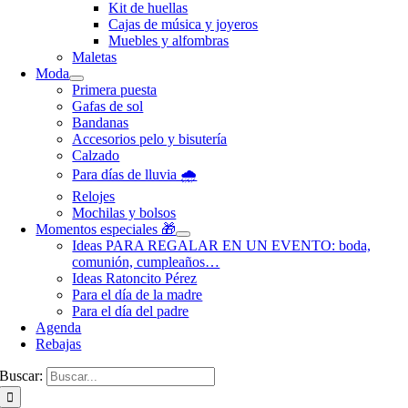
Kit de huellas
Cajas de música y joyeros
Muebles y alfombras
Maletas
Moda
Primera puesta
Gafas de sol
Bandanas
Accesorios pelo y bisutería
Calzado
Para días de lluvia 🌧️
Relojes
Mochilas y bolsos
Momentos especiales 🎁
Ideas PARA REGALAR EN UN EVENTO: boda,
comunión, cumpleaños…
Ideas Ratoncito Pérez
Para el día de la madre
Para el día del padre
Agenda
Rebajas
Buscar: