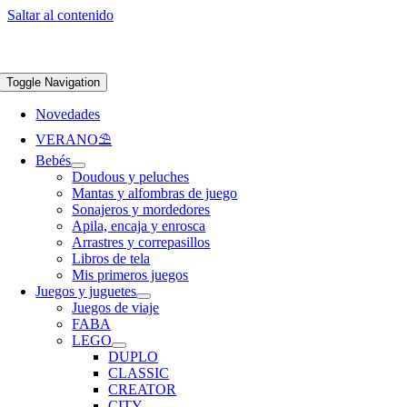
Saltar al contenido
Apúntate a nuestra newsletter y consigue un 5% de descuento en web
Envíos
gratis en pedidos superiores a 65 €
Toggle Navigation
Novedades
VERANO⛱️​
Bebés
Doudous y peluches
Mantas y alfombras de juego
Sonajeros y mordedores
Apila, encaja y enrosca
Arrastres y correpasillos
Libros de tela
Mis primeros juegos
Juegos y juguetes
Juegos de viaje
FABA
LEGO
DUPLO
CLASSIC
CREATOR
CITY