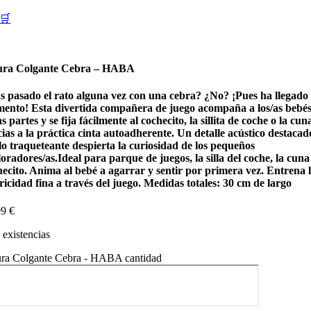
🛒
ura Colgante Cebra – HABA
s pasado el rato alguna vez con una cebra? ¿No? ¡Pues ha llegado 
ento! Esta divertida compañera de juego acompaña a los/as bebés
s partes y se fija fácilmente al cochecito, la sillita de coche o la cun
ias a la práctica cinta autoadherente. Un detalle acústico destacado
lo traqueteante despierta la curiosidad de los pequeños
oradores/as.Ideal para parque de juegos, la silla del coche, la cuna 
hecito. Anima al bebé a agarrar y sentir por primera vez. Entrena 
icidad fina a través del juego. Medidas totales: 30 cm de largo
99
€
existencias
ura Colgante Cebra - HABA cantidad