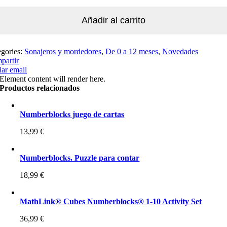
Añadir al carrito
egories:
Sonajeros y mordedores
,
De 0 a 12 meses
,
Novedades
partir
ar email
Element content will render here.
Productos relacionados
Numberblocks juego de cartas
13,99
€
Numberblocks. Puzzle para contar
18,99
€
MathLink® Cubes Numberblocks® 1-10 Activity Set
36,99
€