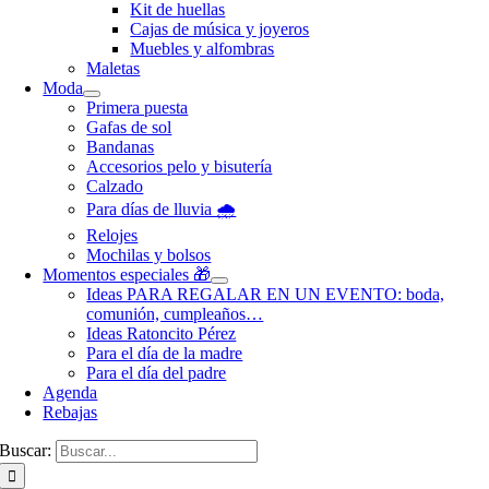
Kit de huellas
Cajas de música y joyeros
Muebles y alfombras
Maletas
Moda
Primera puesta
Gafas de sol
Bandanas
Accesorios pelo y bisutería
Calzado
Para días de lluvia 🌧️
Relojes
Mochilas y bolsos
Momentos especiales 🎁
Ideas PARA REGALAR EN UN EVENTO: boda,
comunión, cumpleaños…
Ideas Ratoncito Pérez
Para el día de la madre
Para el día del padre
Agenda
Rebajas
Buscar: