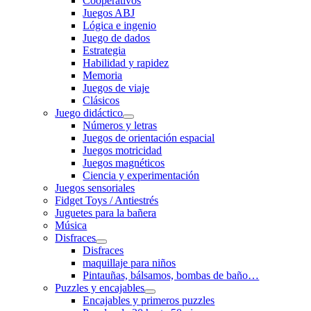
Cooperativos
Juegos ABJ
Lógica e ingenio
Juego de dados
Estrategia
Habilidad y rapidez
Memoria
Juegos de viaje
Clásicos
Juego didáctico
Números y letras
Juegos de orientación espacial
Juegos motricidad
Juegos magnéticos
Ciencia y experimentación
Juegos sensoriales
Fidget Toys / Antiestrés
Juguetes para la bañera
Música
Disfraces
Disfraces
maquillaje para niños
Pintauñas, bálsamos, bombas de baño…
Puzzles y encajables
Encajables y primeros puzzles