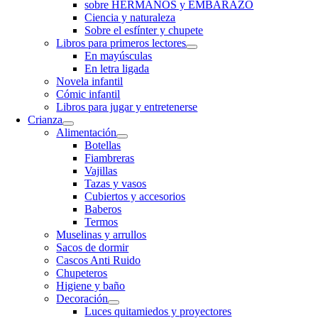
sobre HERMANOS y EMBARAZO
Ciencia y naturaleza
Sobre el esfínter y chupete
Libros para primeros lectores
En mayúsculas
En letra ligada
Novela infantil
Cómic infantil
Libros para jugar y entretenerse
Crianza
Alimentación
Botellas
Fiambreras
Vajillas
Tazas y vasos
Cubiertos y accesorios
Baberos
Termos
Muselinas y arrullos
Sacos de dormir
Cascos Anti Ruido
Chupeteros
Higiene y baño
Decoración
Luces quitamiedos y proyectores