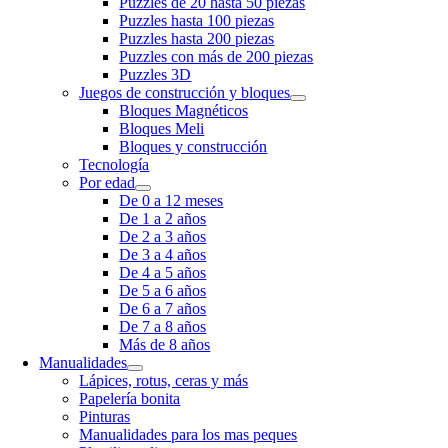
Puzzles de 20 hasta 50 piezas
Puzzles hasta 100 piezas
Puzzles hasta 200 piezas
Puzzles con más de 200 piezas
Puzzles 3D
Juegos de construcción y bloques
Bloques Magnéticos
Bloques Meli
Bloques y construcción
Tecnología
Por edad
De 0 a 12 meses
De 1 a 2 años
De 2 a 3 años
De 3 a 4 años
De 4 a 5 años
De 5 a 6 años
De 6 a 7 años
De 7 a 8 años
Más de 8 años
Manualidades
Lápices, rotus, ceras y más
Papelería bonita
Pinturas
Manualidades para los mas peques