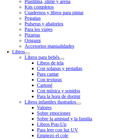
Plastilina, slime y arena
Kits completos
Cuadernos y libros para pintar
Pegatias
Pulseras y abalorios
Para los viajes
Pizarras
Origami
Accesorios manualidades
Libros
Libros para bebés
Libros de tela
Con solapas y pestañas
Para cantar
Con texturas
Cartoné
Con música y sonidos
Para la hora de dormir
Libros infantiles ilustrados
Valores
Sobre emociones
Sobre la amistad y la familia
Libros Pop-Up
Para leer con luz UV
Empiezo el cole