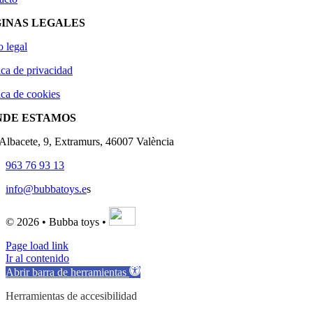
INAS LEGALES
o legal
ica de privacidad
ica de cookies
NDE ESTAMOS
'Albacete, 9, Extramurs, 46007 València
963 76 93 13
info@bubbatoys.e
s
© 2026 • Bubba toys •
Page load link
Ir al contenido
Abrir barra de herramientas
Herramientas de accesibilidad