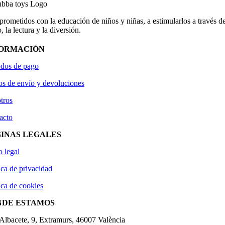
ometidos con la educación de niños y niñas, a estimularlos a través de
, la lectura y la diversión.
FORMACIÓN
dos de pago
os de envío y devoluciones
tros
acto
INAS LEGALES
o legal
ica de privacidad
ica de cookies
NDE ESTAMOS
'Albacete, 9, Extramurs, 46007 València