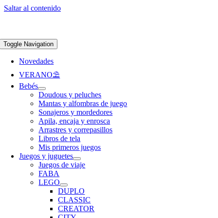
Saltar al contenido
Apúntate a nuestra newsletter y consigue un 5% de descuento en web
Envíos
gratis en pedidos superiores a 65 €
Toggle Navigation
Novedades
VERANO⛱️​
Bebés
Doudous y peluches
Mantas y alfombras de juego
Sonajeros y mordedores
Apila, encaja y enrosca
Arrastres y correpasillos
Libros de tela
Mis primeros juegos
Juegos y juguetes
Juegos de viaje
FABA
LEGO
DUPLO
CLASSIC
CREATOR
CITY