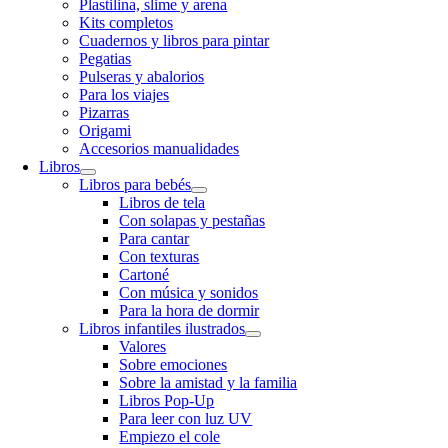
Plastilina, slime y arena
Kits completos
Cuadernos y libros para pintar
Pegatias
Pulseras y abalorios
Para los viajes
Pizarras
Origami
Accesorios manualidades
Libros
Libros para bebés
Libros de tela
Con solapas y pestañas
Para cantar
Con texturas
Cartoné
Con música y sonidos
Para la hora de dormir
Libros infantiles ilustrados
Valores
Sobre emociones
Sobre la amistad y la familia
Libros Pop-Up
Para leer con luz UV
Empiezo el cole