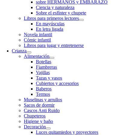
sobre HERMANOS y EMBARAZO
Ciencia y naturaleza
Sobre el esfínter y chupete
Libros para primeros lectores
En mayúsculas
En letra ligada
Novela infantil
Cómic infantil
Libros para jugar y entretenerse
Crianza
Alimentación
Botellas
Fiambreras
Vajillas
Tazas y vasos
Cubiertos y accesorios
Baberos
Termos
Muselinas y arrullos
Sacos de dormir
Cascos Anti Ruido
Chupeteros
Higiene y baño
Decoración
Luces quitamiedos y proyectores