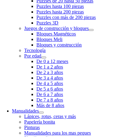
Puzzles de 20 hasta 50 piezas
Puzzles hasta 100 piezas
Puzzles hasta 200 piezas
Puzzles con más de 200 piezas
Puzzles 3D
Juegos de construcción y bloques
Bloques Magnéticos
Bloques Meli
Bloques y construcción
Tecnología
Por edad
De 0 a 12 meses
De 1 a 2 años
De 2 a 3 años
De 3 a 4 años
De 4 a 5 años
De 5 a 6 años
De 6 a 7 años
De 7 a 8 años
Más de 8 años
Manualidades
Lápices, rotus, ceras y más
Papelería bonita
Pinturas
Manualidades para los mas peques