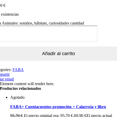
90
€
existencias
 Animales: sonidos, hábitats, curiosidades cantidad
Añadir al carrito
egories:
FABA
partir
ar email
Element content will render here.
Productos relacionados
Agotado
FABA+ Cuentacuentos promoción + Calarroja y libro
95,70
€
El precio original era: 95,70 €.
69,90
€
El precio actual