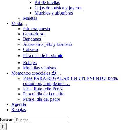
Kit de huellas
Cajas de música y joyeros
Muebles y alfombras
Maletas
Moda
Primera puesta
Gafas de sol
Bandanas
Accesorios pelo y bisutería
Calzado
Para días de lluvia 🌧️
Relojes
Mochilas y bolsos
Momentos especiales 🎁
Ideas PARA REGALAR EN UN EVENTO: boda,
comunión, cumpleaños…
Ideas Ratoncito Pérez
Para el día de la madre
Para el día del padre
Agenda
Rebajas
Buscar: