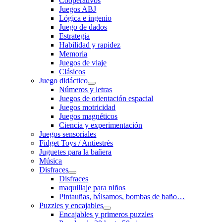
Cooperativos
Juegos ABJ
Lógica e ingenio
Juego de dados
Estrategia
Habilidad y rapidez
Memoria
Juegos de viaje
Clásicos
Juego didáctico
Números y letras
Juegos de orientación espacial
Juegos motricidad
Juegos magnéticos
Ciencia y experimentación
Juegos sensoriales
Fidget Toys / Antiestrés
Juguetes para la bañera
Música
Disfraces
Disfraces
maquillaje para niños
Pintauñas, bálsamos, bombas de baño…
Puzzles y encajables
Encajables y primeros puzzles