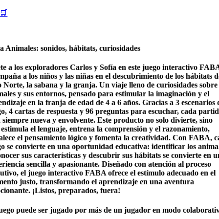
🛒
a Animales: sonidos, hábitats, curiosidades
te a los exploradores Carlos y Sofía en este
juego interactivo
FABA
paña a los niños y las niñas en el descubrimiento de los hábitats d
 Norte, la sabana y la granja. Un viaje lleno de curiosidades sobre 
males y sus entornos, pensado para estimular la imaginación y el
ndizaje en la franja de edad de 4 a 6 años. Gracias a 3 escenarios 
go, 4 cartas de respuesta y 96 preguntas para escuchar, cada parti
 siempre nueva y envolvente. Este producto no solo divierte, sino
e
estimula el lenguaje
, entrena la comprensión y el razonamiento,
talece el pensamiento lógico y fomenta la creatividad. Con FABA, 
go se convierte en una
oportunidad educativa
: identificar los anima
nocer sus características y descubrir sus hábitats se convierte en 
riencia sencilla y apasionante. Diseñado con atención al proceso
utivo, el juego interactivo FABA ofrece el estímulo adecuado en el
ento justo, transformando el aprendizaje en una aventura
cionante. ¡Listos, preparados, fuera!
juego puede ser jugado por más de un jugador en modo colaborativ