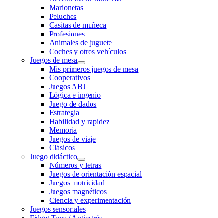
Marionetas
Peluches
Casitas de muñeca
Profesiones
Animales de juguete
Coches y otros vehículos
Juegos de mesa
Mis primeros juegos de mesa
Cooperativos
Juegos ABJ
Lógica e ingenio
Juego de dados
Estrategia
Habilidad y rapidez
Memoria
Juegos de viaje
Clásicos
Juego didáctico
Números y letras
Juegos de orientación espacial
Juegos motricidad
Juegos magnéticos
Ciencia y experimentación
Juegos sensoriales
Fidget Toys / Antiestrés