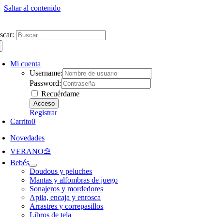
Saltar al contenido
ntate a nuestra newsletter y consigue un 5% de descuento en web
Envíos gra
scar:
Mi cuenta
Username:
Password:
Recuérdame
Registrar
Carrito
0
Novedades
VERANO⛱️​
Bebés
Doudous y peluches
Mantas y alfombras de juego
Sonajeros y mordedores
Apila, encaja y enrosca
Arrastres y correpasillos
Libros de tela