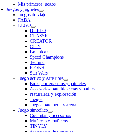
Mis primeros juegos
Juegos y juguetes
Juegos de viaje
FABA
LEGO
DUPLO
CLASSIC
CREATOR
CITY
Botanicals
Speed Champions
Technic
ICONS
Star Wars
Juego activo y Aire libre
Bicis, correpasillos y patinetes
Accesorios para bicicletas y patines
Naturaleza y exploración
Juegos
Juegos para agua y arena
Juego simbólico
Cocinitas y accesorios
Muñecas y muñecos
TINYLY
Accesorios de muñecas