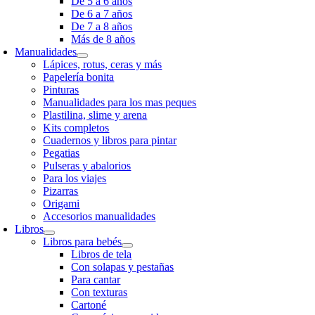
De 5 a 6 años
De 6 a 7 años
De 7 a 8 años
Más de 8 años
Manualidades
Lápices, rotus, ceras y más
Papelería bonita
Pinturas
Manualidades para los mas peques
Plastilina, slime y arena
Kits completos
Cuadernos y libros para pintar
Pegatias
Pulseras y abalorios
Para los viajes
Pizarras
Origami
Accesorios manualidades
Libros
Libros para bebés
Libros de tela
Con solapas y pestañas
Para cantar
Con texturas
Cartoné