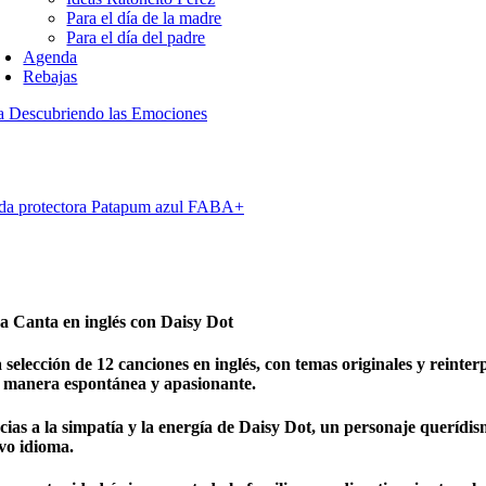
Para el día de la madre
Para el día del padre
Agenda
Rebajas
a Descubriendo las Emociones
da protectora Patapum azul FABA+
a Canta en inglés con Daisy Dot
selección de 12 canciones en inglés, con temas originales y reinterp
 manera espontánea y apasionante.
ias a la simpatía y la energía de Daisy Dot, un personaje querídis
vo idioma.