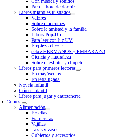
Con música y sonidos
Para la hora de dormir
Libros infantiles ilustrados
Valores
Sobre emociones
Sobre la amistad y la familia
Libros Pop-Up
Para leer con luz UV
Empiezo el cole
sobre HERMANOS y EMBARAZO
Ciencia y naturaleza
Sobre el esfínter y chupete
Libros para primeros lectores
En mayúsculas
En letra ligada
Novela infantil
Cómic infantil
Libros para jugar y entretenerse
Crianza
Alimentación
Botellas
Fiambreras
Vajillas
Tazas y vasos
Cubiertos y accesorios