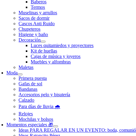
Baberos
Termos
Muselinas y arrullos
Sacos de dormir
Cascos Anti Ruido
Chupeteros
Higiene y baño
Decoración
Luces quitamiedos y proyectores
Kit de huellas
Cajas de música y joyeros
Muebles y alfombras
Maletas
Moda
Primera puesta
Gafas de sol
Bandanas
Accesorios pelo y bisutería
Calzado
Para días de lluvia 🌧️
Relojes
Mochilas y bolsos
Momentos especiales 🎁
Ideas PARA REGALAR EN UN EVENTO: boda, comunió
Ideas Ratoncito Pérez