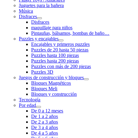
Juguetes para la bañera
Música
Disfraces
Disfraces
maquillaje para niños
Pintauñas, bálsamos, bombas de baño…
Puzzles y encajables
Encajables y primeros puzzles
Puzzles de 20 hasta 50 piezas
Puzzles hasta 100 piezas
Puzzles hasta 200 piezas
Puzzles con más de 200 piezas
Puzzles 3D
Juegos de construcción y bloques
Bloques Magnéticos
Bloques Meli
Bloques y construcción
Tecnología
Por edad
De 0 a 12 meses
De 1 a 2 años
De 2 a 3 años
De 3 a 4 años
De 4 a 5 años