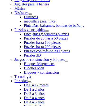
Juguetes para la bañera
Música
Disfraces
Disfraces
maquillaje para niños
Pintauñas, bálsamos, bombas de baño…
Puzzles y encajables
Encajables y primeros puzzles
Puzzles de 20 hasta 50 piezas
Puzzles hasta 100 piezas
Puzzles hasta 200 piezas
Puzzles con más de 200 piezas
Puzzles 3D
Juegos de construcción y bloques
Bloques Magnéticos
Bloques Meli
Bloques y construcción
Tecnología
Por edad
De 0 a 12 meses
De 1 a 2 años
De 2 a 3 años
De 3 a 4 años
De 4 a 5 años