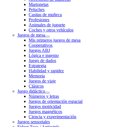
Marionetas
Peluches
Casitas de muñeca
Profesiones
Animales de juguete
Coches y otros vehículos
Juegos de mesa
Mis primeros juegos de mesa
Cooperativos
Juegos ABJ
Lógica e ingenio
Juego de dados
Estrategia
Habilidad y rapidez
Memoria
Juegos de viaje
Clásicos
Juego didáctico
Números y letras
Juegos de orientación espacial
Juegos motricidad
Juegos magnéticos
Ciencia y experimentación
Juegos sensoriales
Fidget Toys / Antiestrés