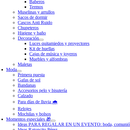
Baberos
Termos
Muselinas y arrullos
Sacos de dormir
Cascos Anti Ruido
Chupeteros
Higiene y baño
Decoración
Luces quitamiedos y proyectores
Kit de huellas
Cajas de música y joyeros
Muebles y alfombras
Maletas
Moda
Primera puesta
Gafas de sol
Bandanas
Accesorios pelo y bisutería
Calzado
Para días de lluvia 🌧️
Relojes
Mochilas y bolsos
Momentos especiales 🎁
Ideas PARA REGALAR EN UN EVENTO: boda, comunió
Ideas Ratoncito Pérez