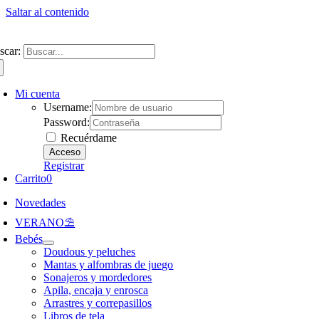
Saltar al contenido
ntate a nuestra newsletter y consigue un 5% de descuento en web
Envíos gra
scar:
Mi cuenta
Username:
Password:
Recuérdame
Registrar
Carrito
0
Novedades
VERANO⛱️​
Bebés
Doudous y peluches
Mantas y alfombras de juego
Sonajeros y mordedores
Apila, encaja y enrosca
Arrastres y correpasillos
Libros de tela