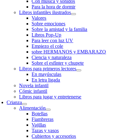
Con música y sonidos
Para la hora de dormir
Libros infantiles ilustrados
Valores
Sobre emociones
Sobre la amistad y la familia
Libros Pop-Up
Para leer con luz UV
Empiezo el cole
sobre HERMANOS y EMBARAZO
Ciencia y naturaleza
Sobre el esfínter y chupete
Libros para primeros lectores
En mayúsculas
En letra ligada
Novela infantil
Cómic infantil
Libros para jugar y entretenerse
Crianza
Alimentación
Botellas
Fiambreras
Vajillas
Tazas y vasos
Cubiertos y accesorios