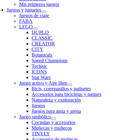
Mis primeros juegos
Juegos y juguetes
Juegos de viaje
FABA
LEGO
DUPLO
CLASSIC
CREATOR
CITY
Botanicals
Speed Champions
Technic
ICONS
Star Wars
Juego activo y Aire libre
Bicis, correpasillos y patinetes
Accesorios para bicicletas y patines
Naturaleza y exploración
Juegos
Juegos para agua y arena
Juego simbólico
Cocinitas y accesorios
Muñecas y muñecos
TINYLY
Accesorios de muñecas