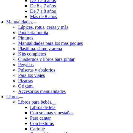
De 5 a 6 años
De 6 a 7 años
De 7 a 8 años
Más de 8 años
Manualidades
Lápices, rotus, ceras y más
Papelería bonita
Pinturas
Manualidades para los mas peques
Plastilina, slime y arena
Kits completos
Cuadernos y libros para pintar
Pegatias
Pulseras y abalorios
Para los viajes
Pizarras
Origami
Accesorios manualidades
Libros
Libros para bebés
Libros de tela
Con solapas y pestañas
Para cantar
Con texturas
Cartoné