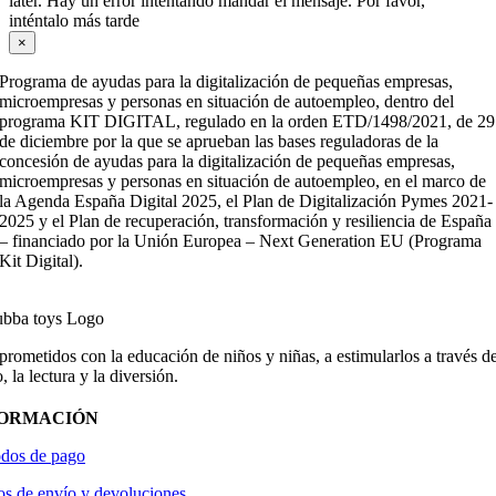
later. Hay un error intentando mandar el mensaje. Por favor,
inténtalo más tarde
×
Programa de ayudas para la digitalización de pequeñas empresas,
microempresas y personas en situación de autoempleo, dentro del
programa KIT DIGITAL, regulado en la orden ETD/1498/2021, de 29
de diciembre por la que se aprueban las bases reguladoras de la
concesión de ayudas para la digitalización de pequeñas empresas,
microempresas y personas en situación de autoempleo, en el marco de
la Agenda España Digital 2025, el Plan de Digitalización Pymes 2021-
2025 y el Plan de recuperación, transformación y resiliencia de España
– financiado por la Unión Europea – Next Generation EU (Programa
Kit Digital).
ometidos con la educación de niños y niñas, a estimularlos a través de
, la lectura y la diversión.
FORMACIÓN
dos de pago
os de envío y devoluciones