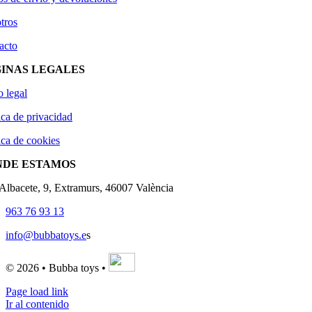
tros
acto
INAS LEGALES
o legal
ica de privacidad
ica de cookies
NDE ESTAMOS
'Albacete, 9, Extramurs, 46007 València
963 76 93 13
info@bubbatoys.e
s
© 2026 • Bubba toys •
Page load link
Ir al contenido