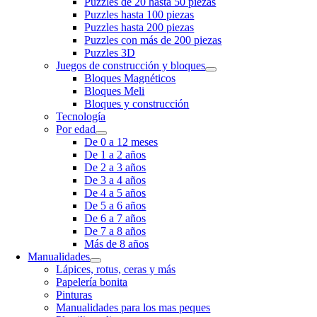
Puzzles de 20 hasta 50 piezas
Puzzles hasta 100 piezas
Puzzles hasta 200 piezas
Puzzles con más de 200 piezas
Puzzles 3D
Juegos de construcción y bloques
Bloques Magnéticos
Bloques Meli
Bloques y construcción
Tecnología
Por edad
De 0 a 12 meses
De 1 a 2 años
De 2 a 3 años
De 3 a 4 años
De 4 a 5 años
De 5 a 6 años
De 6 a 7 años
De 7 a 8 años
Más de 8 años
Manualidades
Lápices, rotus, ceras y más
Papelería bonita
Pinturas
Manualidades para los mas peques