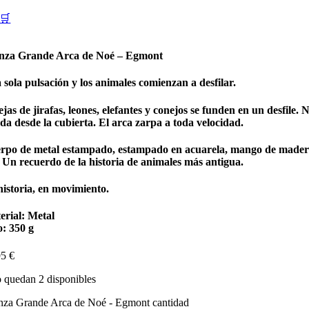
🛒
nza Grande Arca de Noé – Egmont
sola pulsación y los animales comienzan a desfilar.
jas de jirafas, leones, elefantes y conejos se funden en un desfile. 
da desde la cubierta. El arca zarpa a toda velocidad.
rpo de metal estampado, estampado en acuarela, mango de made
. Un recuerdo de la historia de animales más antigua.
historia, en movimiento.
erial: Metal
o: 350 g
95
€
 quedan 2 disponibles
nza Grande Arca de Noé - Egmont cantidad