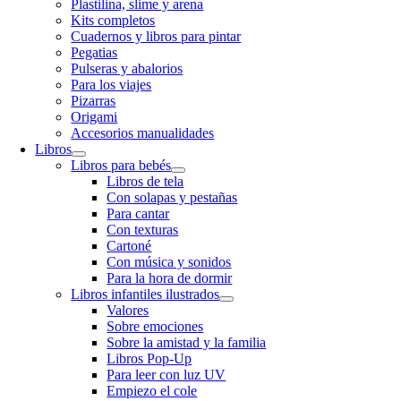
Plastilina, slime y arena
Kits completos
Cuadernos y libros para pintar
Pegatias
Pulseras y abalorios
Para los viajes
Pizarras
Origami
Accesorios manualidades
Libros
Libros para bebés
Libros de tela
Con solapas y pestañas
Para cantar
Con texturas
Cartoné
Con música y sonidos
Para la hora de dormir
Libros infantiles ilustrados
Valores
Sobre emociones
Sobre la amistad y la familia
Libros Pop-Up
Para leer con luz UV
Empiezo el cole