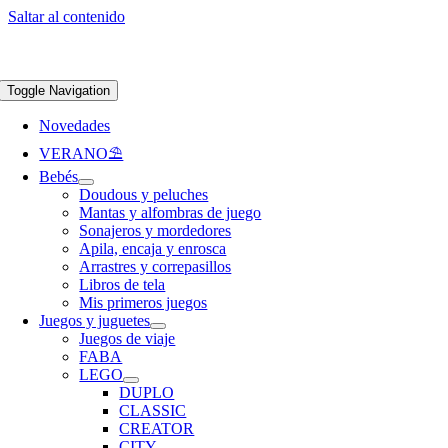
Saltar al contenido
Apúntate a nuestra newsletter y consigue un 5% de descuento en web
Envíos
gratis en pedidos superiores a 65 €
Toggle Navigation
Novedades
VERANO⛱️​
Bebés
Doudous y peluches
Mantas y alfombras de juego
Sonajeros y mordedores
Apila, encaja y enrosca
Arrastres y correpasillos
Libros de tela
Mis primeros juegos
Juegos y juguetes
Juegos de viaje
FABA
LEGO
DUPLO
CLASSIC
CREATOR
CITY