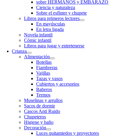
sobre HERMANOS y EMBARAZO
Ciencia y naturaleza
Sobre el esfínter y chupete
Libros para primeros lectores
En mayúsculas
En letra ligada
Novela infantil
Cómic infantil
Libros para jugar y entretenerse
Crianza
Alimentación
Botellas
Fiambreras
Vajillas
Tazas y vasos
Cubiertos y accesorios
Baberos
Termos
Muselinas y arrullos
Sacos de dormir
Cascos Anti Ruido
Chupeteros
Higiene y baño
Decoración
Luces quitamiedos y proyectores