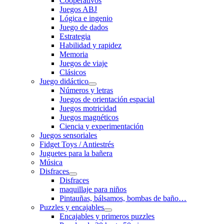
Cooperativos
Juegos ABJ
Lógica e ingenio
Juego de dados
Estrategia
Habilidad y rapidez
Memoria
Juegos de viaje
Clásicos
Juego didáctico
Números y letras
Juegos de orientación espacial
Juegos motricidad
Juegos magnéticos
Ciencia y experimentación
Juegos sensoriales
Fidget Toys / Antiestrés
Juguetes para la bañera
Música
Disfraces
Disfraces
maquillaje para niños
Pintauñas, bálsamos, bombas de baño…
Puzzles y encajables
Encajables y primeros puzzles