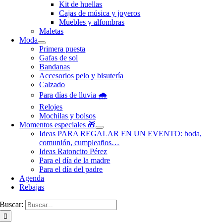
Kit de huellas
Cajas de música y joyeros
Muebles y alfombras
Maletas
Moda
Primera puesta
Gafas de sol
Bandanas
Accesorios pelo y bisutería
Calzado
Para días de lluvia 🌧️
Relojes
Mochilas y bolsos
Momentos especiales 🎁
Ideas PARA REGALAR EN UN EVENTO: boda,
comunión, cumpleaños…
Ideas Ratoncito Pérez
Para el día de la madre
Para el día del padre
Agenda
Rebajas
Buscar: