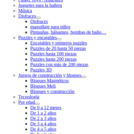
Juguetes para la bañera
Música
Disfraces
Disfraces
maquillaje para niños
Pintauñas, bálsamos, bombas de baño…
Puzzles y encajables
Encajables y primeros puzzles
Puzzles de 20 hasta 50 piezas
Puzzles hasta 100 piezas
Puzzles hasta 200 piezas
Puzzles con más de 200 piezas
Puzzles 3D
Juegos de construcción y bloques
Bloques Magnéticos
Bloques Meli
Bloques y construcción
Tecnología
Por edad
De 0 a 12 meses
De 1 a 2 años
De 2 a 3 años
De 3 a 4 años
De 4 a 5 años