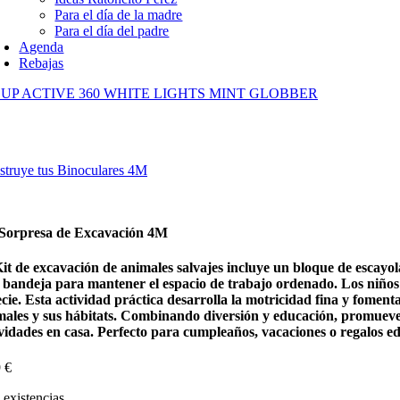
Para el día de la madre
Para el día del padre
Agenda
Rebajas
 UP ACTIVE 360 WHITE LIGHTS MINT GLOBBER
struye tus Binoculares 4M
 Sorpresa de Excavación 4M
Kit de excavación de animales salvajes incluye un bloque de escay
 bandeja para mantener el espacio de trabajo ordenado. Los niños p
cie. Esta actividad práctica desarrolla la motricidad fina y foment
males y sus hábitats. Combinando diversión y educación, promueve l
vidades en casa. Perfecto para cumpleaños, vacaciones o regalos edu
9
€
existencias