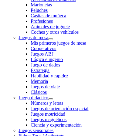
Marionetas
Peluches
Casitas de muñeca
Profesiones
Animales de juguete
Coches y otros vehículos
Juegos de mesa
Mis primeros juegos de mesa
Cooperativos
Juegos ABJ
Lógica e ingenio
Juego de dados
Estrategia
Habilidad y rapidez
Memoria
Juegos de viaje
Clásicos
Juego didáctico
Números y letras
Juegos de orientación espacial
Juegos motricidad
Juegos magnéticos
Ciencia y experimentación
Juegos sensoriales
Fidget Toys / Antiestrés