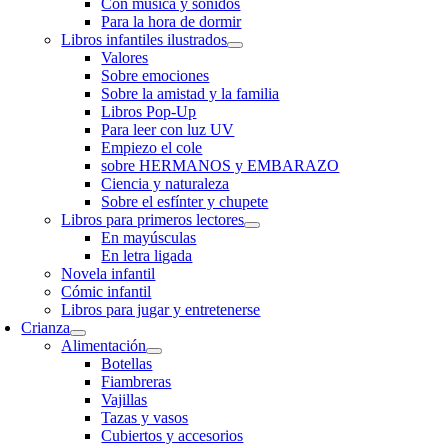
Con música y sonidos
Para la hora de dormir
Libros infantiles ilustrados
Valores
Sobre emociones
Sobre la amistad y la familia
Libros Pop-Up
Para leer con luz UV
Empiezo el cole
sobre HERMANOS y EMBARAZO
Ciencia y naturaleza
Sobre el esfínter y chupete
Libros para primeros lectores
En mayúsculas
En letra ligada
Novela infantil
Cómic infantil
Libros para jugar y entretenerse
Crianza
Alimentación
Botellas
Fiambreras
Vajillas
Tazas y vasos
Cubiertos y accesorios