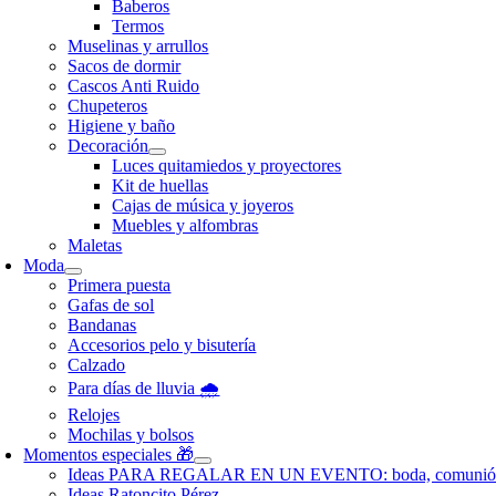
Baberos
Termos
Muselinas y arrullos
Sacos de dormir
Cascos Anti Ruido
Chupeteros
Higiene y baño
Decoración
Luces quitamiedos y proyectores
Kit de huellas
Cajas de música y joyeros
Muebles y alfombras
Maletas
Moda
Primera puesta
Gafas de sol
Bandanas
Accesorios pelo y bisutería
Calzado
Para días de lluvia 🌧️
Relojes
Mochilas y bolsos
Momentos especiales 🎁
Ideas PARA REGALAR EN UN EVENTO: boda, comunió
Ideas Ratoncito Pérez