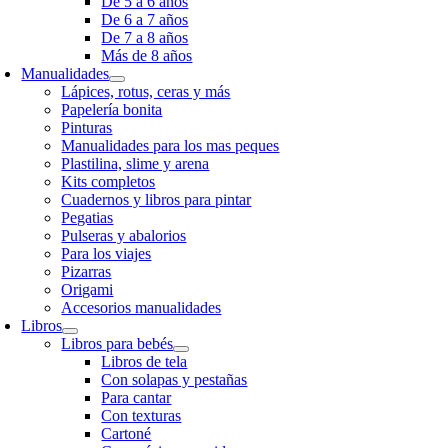
De 5 a 6 años
De 6 a 7 años
De 7 a 8 años
Más de 8 años
Manualidades
Lápices, rotus, ceras y más
Papelería bonita
Pinturas
Manualidades para los mas peques
Plastilina, slime y arena
Kits completos
Cuadernos y libros para pintar
Pegatias
Pulseras y abalorios
Para los viajes
Pizarras
Origami
Accesorios manualidades
Libros
Libros para bebés
Libros de tela
Con solapas y pestañas
Para cantar
Con texturas
Cartoné