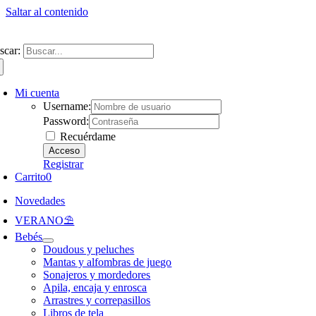
Saltar al contenido
ntate a nuestra newsletter y consigue un 5% de descuento en web
Envíos gra
scar:
Mi cuenta
Username:
Password:
Recuérdame
Registrar
Carrito
0
Novedades
VERANO⛱️​
Bebés
Doudous y peluches
Mantas y alfombras de juego
Sonajeros y mordedores
Apila, encaja y enrosca
Arrastres y correpasillos
Libros de tela