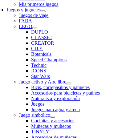
Mis primeros juegos
Juegos y juguetes
Juegos de viaje
FABA
LEGO
DUPLO
CLASSIC
CREATOR
CITY
Botanicals
Speed Champions
Technic
ICONS
Star Wars
Juego activo y Aire libre
Bicis, correpasillos y patinetes
Accesorios para bicicletas y patines
Naturaleza y exploración
Juegos
Juegos para agua y arena
Juego simbólico
Cocinitas y accesorios
Muñecas y muñecos
TINYLY
Accesorios de muñecas