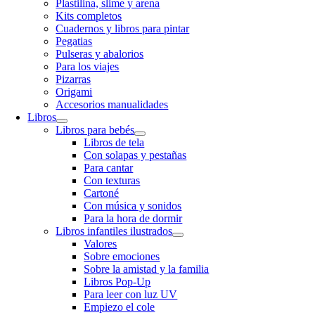
Plastilina, slime y arena
Kits completos
Cuadernos y libros para pintar
Pegatias
Pulseras y abalorios
Para los viajes
Pizarras
Origami
Accesorios manualidades
Libros
Libros para bebés
Libros de tela
Con solapas y pestañas
Para cantar
Con texturas
Cartoné
Con música y sonidos
Para la hora de dormir
Libros infantiles ilustrados
Valores
Sobre emociones
Sobre la amistad y la familia
Libros Pop-Up
Para leer con luz UV
Empiezo el cole