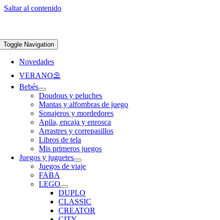
Saltar al contenido
Apúntate a nuestra newsletter y consigue un 5% de descuento en web
Envíos
gratis en pedidos superiores a 65 €
Toggle Navigation
Novedades
VERANO⛱️​
Bebés
Doudous y peluches
Mantas y alfombras de juego
Sonajeros y mordedores
Apila, encaja y enrosca
Arrastres y correpasillos
Libros de tela
Mis primeros juegos
Juegos y juguetes
Juegos de viaje
FABA
LEGO
DUPLO
CLASSIC
CREATOR
CITY