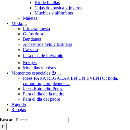
Kit de huellas
Cajas de música y joyeros
Muebles y alfombras
Maletas
Moda
Primera puesta
Gafas de sol
Bandanas
Accesorios pelo y bisutería
Calzado
Para días de lluvia 🌧️
Relojes
Mochilas y bolsos
Momentos especiales 🎁
Ideas PARA REGALAR EN UN EVENTO: boda,
comunión, cumpleaños…
Ideas Ratoncito Pérez
Para el día de la madre
Para el día del padre
Agenda
Rebajas
Buscar: