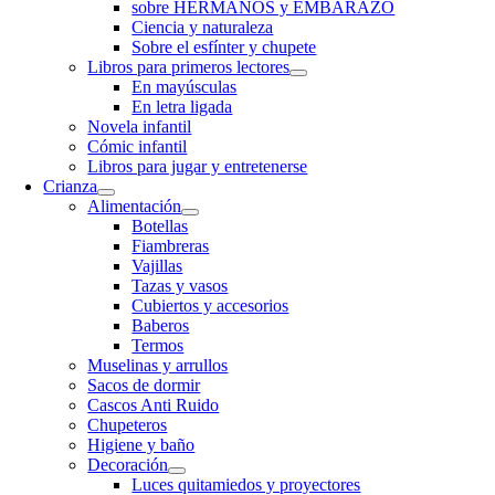
sobre HERMANOS y EMBARAZO
Ciencia y naturaleza
Sobre el esfínter y chupete
Libros para primeros lectores
En mayúsculas
En letra ligada
Novela infantil
Cómic infantil
Libros para jugar y entretenerse
Crianza
Alimentación
Botellas
Fiambreras
Vajillas
Tazas y vasos
Cubiertos y accesorios
Baberos
Termos
Muselinas y arrullos
Sacos de dormir
Cascos Anti Ruido
Chupeteros
Higiene y baño
Decoración
Luces quitamiedos y proyectores