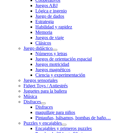
Cooperativos
Juegos ABJ
Lógica e ingenio
Juego de dados
Estrategia
Habilidad y rapidez
Memoria
Juegos de viaje
Clásicos
Juego didáctico
Números y letras
Juegos de orientación espacial
Juegos motricidad
Juegos magnéticos
Ciencia y experimentación
Juegos sensoriales
Fidget Toys / Antiestrés
Juguetes para la bañera
Música
Disfraces
Disfraces
maquillaje para niños
Pintauñas, bálsamos, bombas de baño…
Puzzles y encajables
Encajables y primeros puzzles