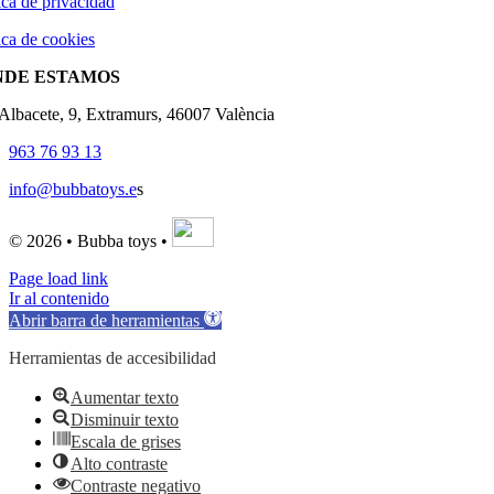
ica de privacidad
ica de cookies
NDE ESTAMOS
'Albacete, 9, Extramurs, 46007 València
963 76 93 13
info@bubbatoys.e
s
© 2026 • Bubba toys •
Page load link
Ir al contenido
Abrir barra de herramientas
Herramientas de accesibilidad
Aumentar texto
Disminuir texto
Escala de grises
Alto contraste
Contraste negativo