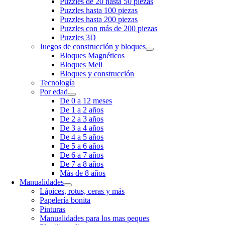
Puzzles de 20 hasta 50 piezas
Puzzles hasta 100 piezas
Puzzles hasta 200 piezas
Puzzles con más de 200 piezas
Puzzles 3D
Juegos de construcción y bloques
Bloques Magnéticos
Bloques Meli
Bloques y construcción
Tecnología
Por edad
De 0 a 12 meses
De 1 a 2 años
De 2 a 3 años
De 3 a 4 años
De 4 a 5 años
De 5 a 6 años
De 6 a 7 años
De 7 a 8 años
Más de 8 años
Manualidades
Lápices, rotus, ceras y más
Papelería bonita
Pinturas
Manualidades para los mas peques