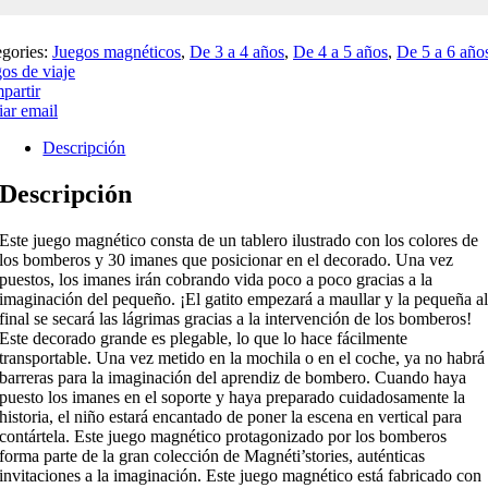
egories:
Juegos magnéticos
,
De 3 a 4 años
,
De 4 a 5 años
,
De 5 a 6 año
os de viaje
partir
ar email
Descripción
Descripción
Este juego magnético consta de un tablero ilustrado con los colores de
los bomberos y 30 imanes que posicionar en el decorado. Una vez
puestos, los imanes irán cobrando vida poco a poco gracias a la
imaginación del pequeño. ¡El gatito empezará a maullar y la pequeña a
final se secará las lágrimas gracias a la intervención de los bomberos!
Este decorado grande es plegable, lo que lo hace fácilmente
transportable. Una vez metido en la mochila o en el coche, ya no habrá
barreras para la imaginación del aprendiz de bombero. Cuando haya
puesto los imanes en el soporte y haya preparado cuidadosamente la
historia, el niño estará encantado de poner la escena en vertical para
contártela. Este juego magnético protagonizado por los bomberos
forma parte de la gran colección de Magnéti’stories, auténticas
invitaciones a la imaginación. Este juego magnético está fabricado con