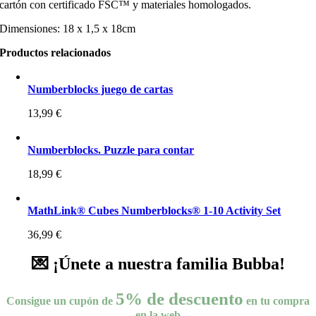
cartón con certificado FSC™ y materiales homologados.
Dimensiones: 18 x 1,5 x 18cm
Productos relacionados
Numberblocks juego de cartas
13,99
€
Numberblocks. Puzzle para contar
18,99
€
MathLink® Cubes Numberblocks® 1-10 Activity Set
36,99
€
💌 ¡Únete a nuestra familia Bubba!
5% de descuento
Consigue un cupón de
en tu compra
en la web