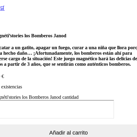
🛒
néti’stories los Bomberos Janod
catar a un gatito, apagar un fuego, curar a una niña que llora por
ha hecho daño… ¡Afortunadamente, los bomberos están ahí para
rse cargo de la situación! Este juego magnético hará las delicias de
os a partir de 3 años, que se sentirán como auténticos bomberos.
9
€
existencias
éti'stories los Bomberos Janod cantidad
Añadir al carrito