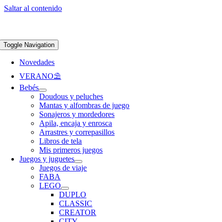
Saltar al contenido
Apúntate a nuestra newsletter y consigue un 5% de descuento en web
Envíos
gratis en pedidos superiores a 65 €
Toggle Navigation
Novedades
VERANO⛱️​
Bebés
Doudous y peluches
Mantas y alfombras de juego
Sonajeros y mordedores
Apila, encaja y enrosca
Arrastres y correpasillos
Libros de tela
Mis primeros juegos
Juegos y juguetes
Juegos de viaje
FABA
LEGO
DUPLO
CLASSIC
CREATOR
CITY