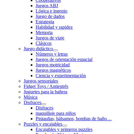
Cooperativos
Juegos ABJ
Lógica e ingenio
Juego de dados
Estrategia
Habilidad y rapidez
Memoria
Juegos de viaje
Clásicos
Juego didáctico
Números y letras
Juegos de orientación espacial
Juegos motricidad
Juegos magnéticos
Ciencia y experimentación
Juegos sensoriales
Fidget Toys / Antiestrés
Juguetes para la bañera
Música
Disfraces
Disfraces
maquillaje para niños
Pintauñas, bálsamos, bombas de baño…
Puzzles y encajables
Encajables y primeros puzzles