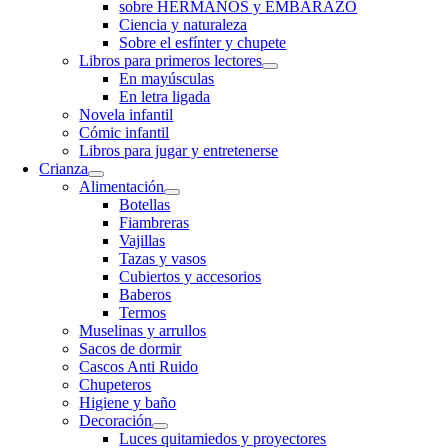
sobre HERMANOS y EMBARAZO
Ciencia y naturaleza
Sobre el esfínter y chupete
Libros para primeros lectores
En mayúsculas
En letra ligada
Novela infantil
Cómic infantil
Libros para jugar y entretenerse
Crianza
Alimentación
Botellas
Fiambreras
Vajillas
Tazas y vasos
Cubiertos y accesorios
Baberos
Termos
Muselinas y arrullos
Sacos de dormir
Cascos Anti Ruido
Chupeteros
Higiene y baño
Decoración
Luces quitamiedos y proyectores