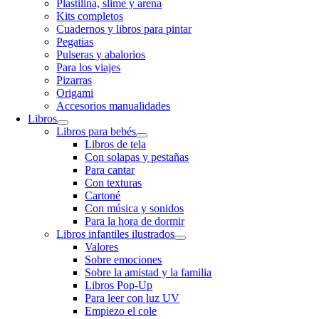
Plastilina, slime y arena
Kits completos
Cuadernos y libros para pintar
Pegatias
Pulseras y abalorios
Para los viajes
Pizarras
Origami
Accesorios manualidades
Libros
Libros para bebés
Libros de tela
Con solapas y pestañas
Para cantar
Con texturas
Cartoné
Con música y sonidos
Para la hora de dormir
Libros infantiles ilustrados
Valores
Sobre emociones
Sobre la amistad y la familia
Libros Pop-Up
Para leer con luz UV
Empiezo el cole