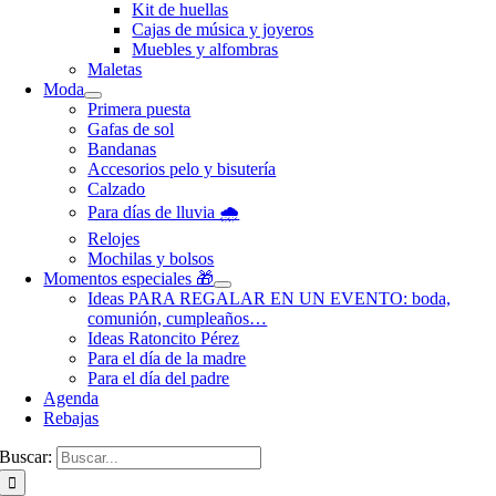
Kit de huellas
Cajas de música y joyeros
Muebles y alfombras
Maletas
Moda
Primera puesta
Gafas de sol
Bandanas
Accesorios pelo y bisutería
Calzado
Para días de lluvia 🌧️
Relojes
Mochilas y bolsos
Momentos especiales 🎁
Ideas PARA REGALAR EN UN EVENTO: boda,
comunión, cumpleaños…
Ideas Ratoncito Pérez
Para el día de la madre
Para el día del padre
Agenda
Rebajas
Buscar: