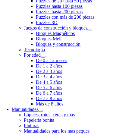
Puzzles de 20 hasta 50 piezas
Puzzles hasta 100 piezas
Puzzles hasta 200 piezas
Puzzles con más de 200 piezas
Puzzles 3D
Juegos de construcción y bloques
Bloques Magnéticos
Bloques Meli
Bloques y construcción
Tecnología
Por edad
De 0 a 12 meses
De 1 a 2 años
De 2 a 3 años
De 3 a 4 años
De 4 a 5 años
De 5 a 6 años
De 6 a 7 años
De 7 a 8 años
Más de 8 años
Manualidades
Lápices, rotus, ceras y más
Papelería bonita
Pinturas
Manualidades para los mas peques