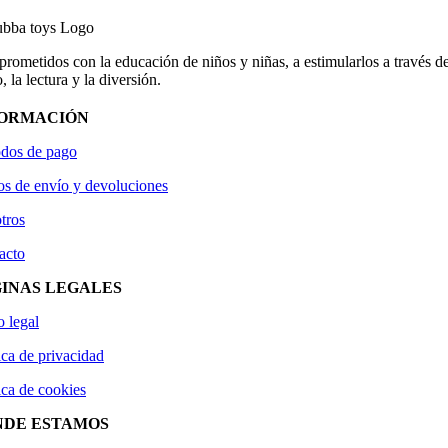
ometidos con la educación de niños y niñas, a estimularlos a través de
, la lectura y la diversión.
FORMACIÓN
dos de pago
os de envío y devoluciones
tros
acto
INAS LEGALES
o legal
ica de privacidad
ica de cookies
NDE ESTAMOS