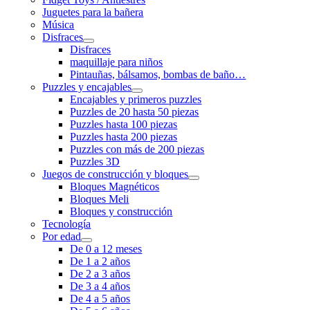
Juguetes para la bañera
Música
Disfraces
Disfraces
maquillaje para niños
Pintauñas, bálsamos, bombas de baño…
Puzzles y encajables
Encajables y primeros puzzles
Puzzles de 20 hasta 50 piezas
Puzzles hasta 100 piezas
Puzzles hasta 200 piezas
Puzzles con más de 200 piezas
Puzzles 3D
Juegos de construcción y bloques
Bloques Magnéticos
Bloques Meli
Bloques y construcción
Tecnología
Por edad
De 0 a 12 meses
De 1 a 2 años
De 2 a 3 años
De 3 a 4 años
De 4 a 5 años