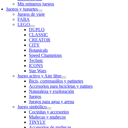
Mis primeros juegos
Juegos y juguetes
Juegos de viaje
FABA
LEGO
DUPLO
CLASSIC
CREATOR
CITY
Botanicals
Speed Champions
Technic
ICONS
Star Wars
Juego activo y Aire libre
Bicis, correpasillos y patinetes
Accesorios para bicicletas y patines
Naturaleza y exploración
Juegos
Juegos para agua y arena
Juego simbólico
Cocinitas y accesorios
Muñecas y muñecos
TINYLY
Accesorios de muñecas