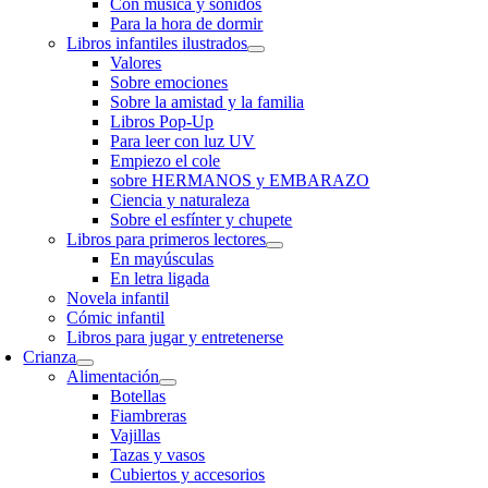
Con música y sonidos
Para la hora de dormir
Libros infantiles ilustrados
Valores
Sobre emociones
Sobre la amistad y la familia
Libros Pop-Up
Para leer con luz UV
Empiezo el cole
sobre HERMANOS y EMBARAZO
Ciencia y naturaleza
Sobre el esfínter y chupete
Libros para primeros lectores
En mayúsculas
En letra ligada
Novela infantil
Cómic infantil
Libros para jugar y entretenerse
Crianza
Alimentación
Botellas
Fiambreras
Vajillas
Tazas y vasos
Cubiertos y accesorios