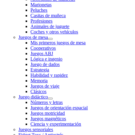
Marionetas
Peluches
Casitas de muñeca
Profesiones
Animales de juguete
Coches y otros vehículos
Juegos de mesa
Mis primeros juegos de mesa
Cooperativos
Juegos ABJ
Lógica e ingenio
Juego de dados
Estrategia
Habilidad y rapidez
Memoria
Juegos de viaje
Clásicos
Juego didáctico
Números y letras
Juegos de orientación espacial
Juegos motricidad
Juegos magnéticos
Ciencia y experimentación
Juegos sensoriales
Fidget Toys / Antiestrés