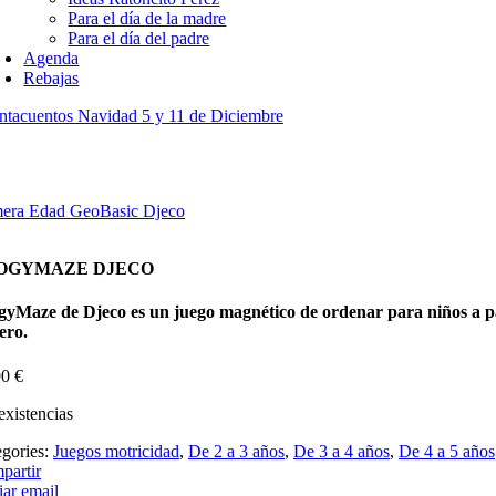
Para el día de la madre
Para el día del padre
Agenda
Rebajas
ntacuentos Navidad 5 y 11 de Diciembre
mera Edad GeoBasic Djeco
OGYMAZE DJECO
gyMaze de Djeco es un juego magnético de ordenar para niños a part
ero.
90
€
existencias
egories:
Juegos motricidad
,
De 2 a 3 años
,
De 3 a 4 años
,
De 4 a 5 años
partir
ar email