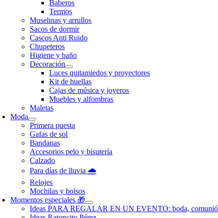
Baberos
Termos
Muselinas y arrullos
Sacos de dormir
Cascos Anti Ruido
Chupeteros
Higiene y baño
Decoración
Luces quitamiedos y proyectores
Kit de huellas
Cajas de música y joyeros
Muebles y alfombras
Maletas
Moda
Primera puesta
Gafas de sol
Bandanas
Accesorios pelo y bisutería
Calzado
Para días de lluvia 🌧️
Relojes
Mochilas y bolsos
Momentos especiales 🎁
Ideas PARA REGALAR EN UN EVENTO: boda, comunió
Ideas Ratoncito Pérez