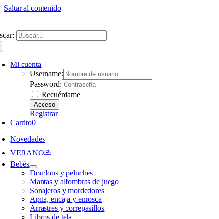
Saltar al contenido
ntate a nuestra newsletter y consigue un 5% de descuento en web
Envíos gra
scar:
Mi cuenta
Username:
Password:
Recuérdame
Registrar
Carrito
0
Novedades
VERANO⛱️​
Bebés
Doudous y peluches
Mantas y alfombras de juego
Sonajeros y mordedores
Apila, encaja y enrosca
Arrastres y correpasillos
Libros de tela