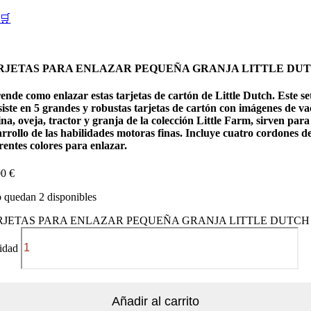
🛒
RJETAS PARA ENLAZAR PEQUEÑA GRANJA LITTLE DU
nde como enlazar estas tarjetas de cartón de Little Dutch. Este se
iste en 5 grandes y robustas tarjetas de cartón con imágenes de va
ina, oveja, tractor y granja de la colección Little Farm, sirven para
rrollo de las habilidades motoras finas. Incluye cuatro cordones d
rentes colores para enlazar.
00
€
 quedan 2 disponibles
RJETAS PARA ENLAZAR PEQUEÑA GRANJA LITTLE DUTCH
idad
Añadir al carrito