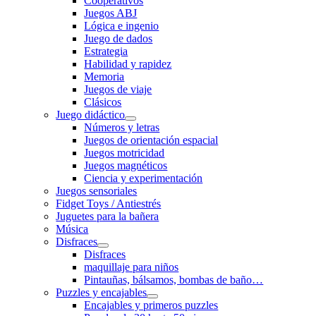
Cooperativos
Juegos ABJ
Lógica e ingenio
Juego de dados
Estrategia
Habilidad y rapidez
Memoria
Juegos de viaje
Clásicos
Juego didáctico
Números y letras
Juegos de orientación espacial
Juegos motricidad
Juegos magnéticos
Ciencia y experimentación
Juegos sensoriales
Fidget Toys / Antiestrés
Juguetes para la bañera
Música
Disfraces
Disfraces
maquillaje para niños
Pintauñas, bálsamos, bombas de baño…
Puzzles y encajables
Encajables y primeros puzzles