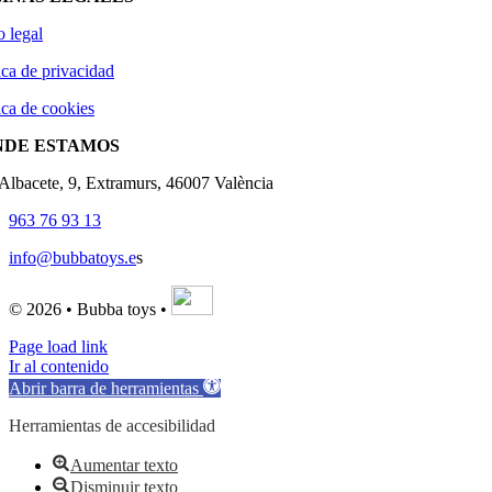
o legal
ica de privacidad
ica de cookies
NDE ESTAMOS
'Albacete, 9, Extramurs, 46007 València
963 76 93 13
info@bubbatoys.e
s
© 2026 • Bubba toys •
Page load link
Ir al contenido
Abrir barra de herramientas
Herramientas de accesibilidad
Aumentar texto
Disminuir texto