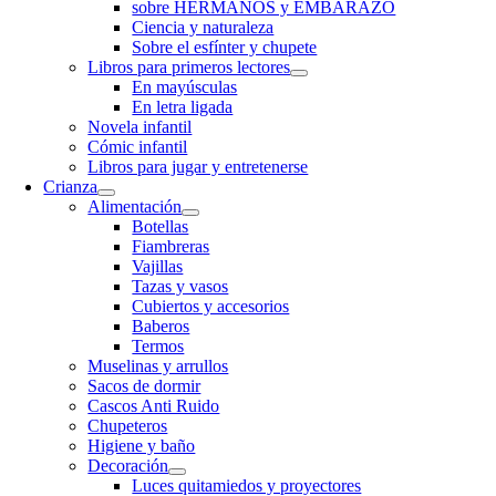
sobre HERMANOS y EMBARAZO
Ciencia y naturaleza
Sobre el esfínter y chupete
Libros para primeros lectores
En mayúsculas
En letra ligada
Novela infantil
Cómic infantil
Libros para jugar y entretenerse
Crianza
Alimentación
Botellas
Fiambreras
Vajillas
Tazas y vasos
Cubiertos y accesorios
Baberos
Termos
Muselinas y arrullos
Sacos de dormir
Cascos Anti Ruido
Chupeteros
Higiene y baño
Decoración
Luces quitamiedos y proyectores