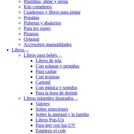
Plastilina, slime y arena
Kits completos
Cuadernos y libros para pintar
Pegatias
Pulseras y abalorios
Para los viajes
Pizarras
Origami
Accesorios manualidades
Libros
Libros para bebés
Libros de tela
Con solapas y pestañas
Para cantar
Con texturas
Cartoné
Con música y sonidos
Para la hora de dormir
Libros infantiles ilustrados
Valores
Sobre emociones
Sobre la amistad y la familia
Libros Pop-Up
Para leer con luz UV
Empiezo el cole