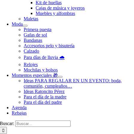
Kit de huellas
Cajas de música y joyeros
Muebles y alfombras
Maletas
Moda
Primera puesta
Gafas de sol
Bandanas
Accesorios pelo y bisutería
Calzado
Para días de lluvia 🌧️
Relojes
Mochilas y bolsos
Momentos especiales 🎁
Ideas PARA REGALAR EN UN EVENTO: boda,
comunión, cumpleaños…
Ideas Ratoncito Pérez
Para el día de la madre
Para el día del padre
Agenda
Rebajas
Buscar: