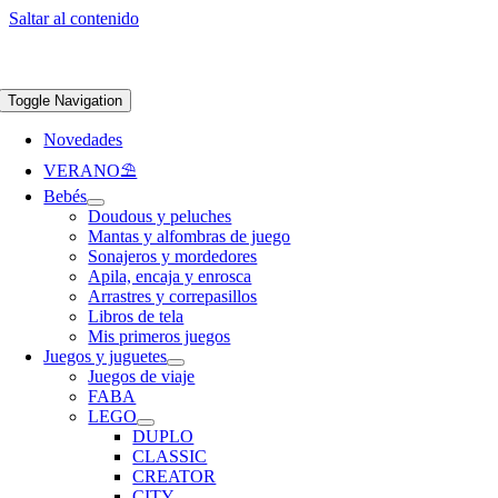
Saltar al contenido
Apúntate a nuestra newsletter y consigue un 5% de descuento en web
Envíos
gratis en pedidos superiores a 65 €
Toggle Navigation
Novedades
VERANO⛱️​
Bebés
Doudous y peluches
Mantas y alfombras de juego
Sonajeros y mordedores
Apila, encaja y enrosca
Arrastres y correpasillos
Libros de tela
Mis primeros juegos
Juegos y juguetes
Juegos de viaje
FABA
LEGO
DUPLO
CLASSIC
CREATOR
CITY