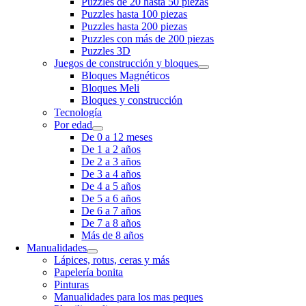
Puzzles de 20 hasta 50 piezas
Puzzles hasta 100 piezas
Puzzles hasta 200 piezas
Puzzles con más de 200 piezas
Puzzles 3D
Juegos de construcción y bloques
Bloques Magnéticos
Bloques Meli
Bloques y construcción
Tecnología
Por edad
De 0 a 12 meses
De 1 a 2 años
De 2 a 3 años
De 3 a 4 años
De 4 a 5 años
De 5 a 6 años
De 6 a 7 años
De 7 a 8 años
Más de 8 años
Manualidades
Lápices, rotus, ceras y más
Papelería bonita
Pinturas
Manualidades para los mas peques