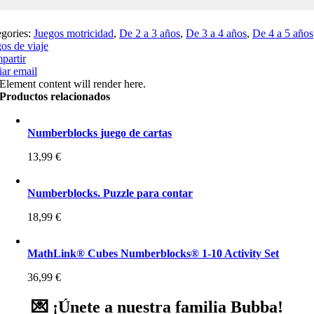
egories:
Juegos motricidad
,
De 2 a 3 años
,
De 3 a 4 años
,
De 4 a 5 años
os de viaje
partir
ar email
Element content will render here.
Productos relacionados
Numberblocks juego de cartas
13,99
€
Numberblocks. Puzzle para contar
18,99
€
MathLink® Cubes Numberblocks® 1-10 Activity Set
36,99
€
💌 ¡Únete a nuestra familia Bubba!