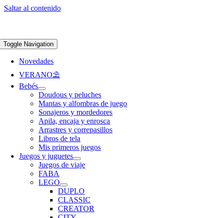
Saltar al contenido
Apúntate a nuestra newsletter y consigue un 5% de descuento en web
Envíos
gratis en pedidos superiores a 65 €
Toggle Navigation
Novedades
VERANO⛱️​
Bebés
Doudous y peluches
Mantas y alfombras de juego
Sonajeros y mordedores
Apila, encaja y enrosca
Arrastres y correpasillos
Libros de tela
Mis primeros juegos
Juegos y juguetes
Juegos de viaje
FABA
LEGO
DUPLO
CLASSIC
CREATOR
CITY