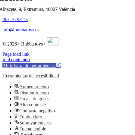
'Albacete, 9, Extramurs, 46007 València
963 76 93 13
info@bubbatoys.e
s
© 2026 • Bubba toys •
Page load link
Ir al contenido
Abrir barra de herramientas
Herramientas de accesibilidad
Aumentar texto
Disminuir texto
Escala de grises
Alto contraste
Contraste negativo
Fondo claro
Subrayar enlaces
Fuente legible
Restablecer