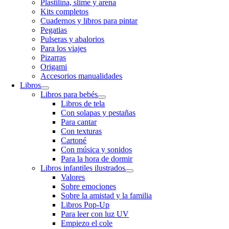
Plastilina, slime y arena
Kits completos
Cuadernos y libros para pintar
Pegatias
Pulseras y abalorios
Para los viajes
Pizarras
Origami
Accesorios manualidades
Libros
Libros para bebés
Libros de tela
Con solapas y pestañas
Para cantar
Con texturas
Cartoné
Con música y sonidos
Para la hora de dormir
Libros infantiles ilustrados
Valores
Sobre emociones
Sobre la amistad y la familia
Libros Pop-Up
Para leer con luz UV
Empiezo el cole