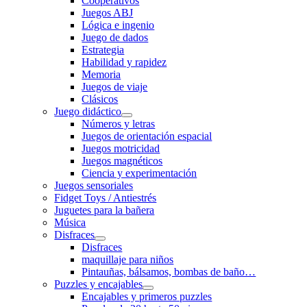
Cooperativos
Juegos ABJ
Lógica e ingenio
Juego de dados
Estrategia
Habilidad y rapidez
Memoria
Juegos de viaje
Clásicos
Juego didáctico
Números y letras
Juegos de orientación espacial
Juegos motricidad
Juegos magnéticos
Ciencia y experimentación
Juegos sensoriales
Fidget Toys / Antiestrés
Juguetes para la bañera
Música
Disfraces
Disfraces
maquillaje para niños
Pintauñas, bálsamos, bombas de baño…
Puzzles y encajables
Encajables y primeros puzzles