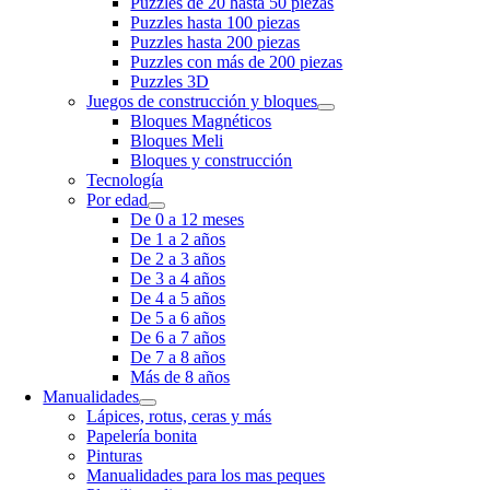
Puzzles de 20 hasta 50 piezas
Puzzles hasta 100 piezas
Puzzles hasta 200 piezas
Puzzles con más de 200 piezas
Puzzles 3D
Juegos de construcción y bloques
Bloques Magnéticos
Bloques Meli
Bloques y construcción
Tecnología
Por edad
De 0 a 12 meses
De 1 a 2 años
De 2 a 3 años
De 3 a 4 años
De 4 a 5 años
De 5 a 6 años
De 6 a 7 años
De 7 a 8 años
Más de 8 años
Manualidades
Lápices, rotus, ceras y más
Papelería bonita
Pinturas
Manualidades para los mas peques