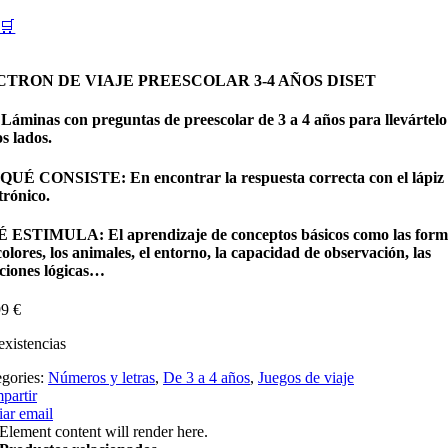
🛒
CTRON DE VIAJE PREESCOLAR 3-4 AÑOS DISET
 Láminas con preguntas de preescolar de 3 a 4 años para llevártelo
s lados.
QUÉ CONSISTE: En encontrar la respuesta correcta con el lápiz
trónico.
 ESTIMULA: El aprendizaje de conceptos básicos como las form
colores, los animales, el entorno, la capacidad de observación, las
aciones lógicas…
99
€
existencias
egories:
Números y letras
,
De 3 a 4 años
,
Juegos de viaje
partir
ar email
Element content will render here.