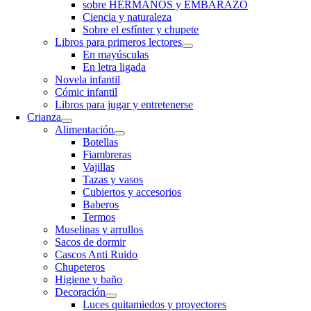
sobre HERMANOS y EMBARAZO
Ciencia y naturaleza
Sobre el esfínter y chupete
Libros para primeros lectores
En mayúsculas
En letra ligada
Novela infantil
Cómic infantil
Libros para jugar y entretenerse
Crianza
Alimentación
Botellas
Fiambreras
Vajillas
Tazas y vasos
Cubiertos y accesorios
Baberos
Termos
Muselinas y arrullos
Sacos de dormir
Cascos Anti Ruido
Chupeteros
Higiene y baño
Decoración
Luces quitamiedos y proyectores