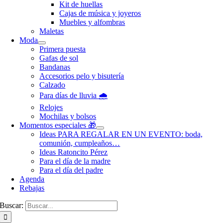
Kit de huellas
Cajas de música y joyeros
Muebles y alfombras
Maletas
Moda
Primera puesta
Gafas de sol
Bandanas
Accesorios pelo y bisutería
Calzado
Para días de lluvia 🌧️
Relojes
Mochilas y bolsos
Momentos especiales 🎁
Ideas PARA REGALAR EN UN EVENTO: boda,
comunión, cumpleaños…
Ideas Ratoncito Pérez
Para el día de la madre
Para el día del padre
Agenda
Rebajas
Buscar: