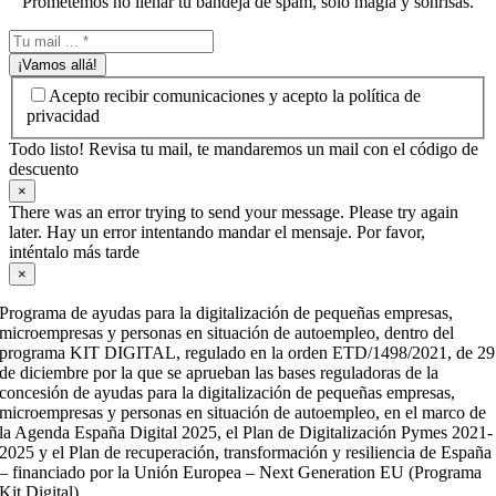
Prometemos no llenar tu bandeja de spam, solo magia y sonrisas.
¡Vamos allá!
Acepto recibir comunicaciones y acepto la política de
privacidad
Todo listo! Revisa tu mail, te mandaremos un mail con el código de
descuento
×
There was an error trying to send your message. Please try again
later. Hay un error intentando mandar el mensaje. Por favor,
inténtalo más tarde
×
Programa de ayudas para la digitalización de pequeñas empresas,
microempresas y personas en situación de autoempleo, dentro del
programa KIT DIGITAL, regulado en la orden ETD/1498/2021, de 29
de diciembre por la que se aprueban las bases reguladoras de la
concesión de ayudas para la digitalización de pequeñas empresas,
microempresas y personas en situación de autoempleo, en el marco de
la Agenda España Digital 2025, el Plan de Digitalización Pymes 2021-
2025 y el Plan de recuperación, transformación y resiliencia de España
– financiado por la Unión Europea – Next Generation EU (Programa
Kit Digital).