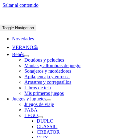
Saltar al contenido
Apúntate a nuestra newsletter y consigue un 5% de descuento en web
Envíos
gratis en pedidos superiores a 65 €
Toggle Navigation
Novedades
VERANO⛱️​
Bebés
Doudous y peluches
Mantas y alfombras de juego
Sonajeros y mordedores
Apila, encaja y enrosca
Arrastres y correpasillos
Libros de tela
Mis primeros juegos
Juegos y juguetes
Juegos de viaje
FABA
LEGO
DUPLO
CLASSIC
CREATOR
CITY