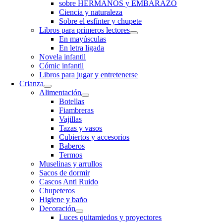
sobre HERMANOS y EMBARAZO
Ciencia y naturaleza
Sobre el esfínter y chupete
Libros para primeros lectores
En mayúsculas
En letra ligada
Novela infantil
Cómic infantil
Libros para jugar y entretenerse
Crianza
Alimentación
Botellas
Fiambreras
Vajillas
Tazas y vasos
Cubiertos y accesorios
Baberos
Termos
Muselinas y arrullos
Sacos de dormir
Cascos Anti Ruido
Chupeteros
Higiene y baño
Decoración
Luces quitamiedos y proyectores