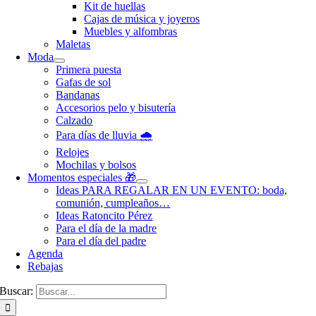
Kit de huellas
Cajas de música y joyeros
Muebles y alfombras
Maletas
Moda
Primera puesta
Gafas de sol
Bandanas
Accesorios pelo y bisutería
Calzado
Para días de lluvia 🌧️
Relojes
Mochilas y bolsos
Momentos especiales 🎁
Ideas PARA REGALAR EN UN EVENTO: boda,
comunión, cumpleaños…
Ideas Ratoncito Pérez
Para el día de la madre
Para el día del padre
Agenda
Rebajas
Buscar: