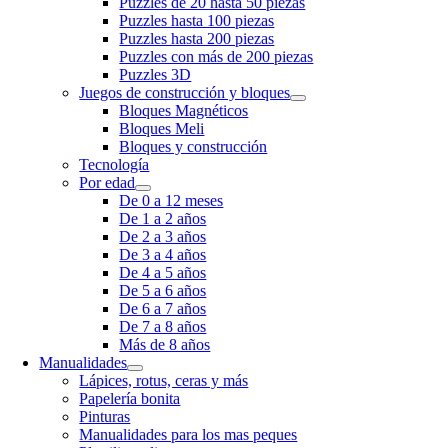
Puzzles de 20 hasta 50 piezas
Puzzles hasta 100 piezas
Puzzles hasta 200 piezas
Puzzles con más de 200 piezas
Puzzles 3D
Juegos de construcción y bloques
Bloques Magnéticos
Bloques Meli
Bloques y construcción
Tecnología
Por edad
De 0 a 12 meses
De 1 a 2 años
De 2 a 3 años
De 3 a 4 años
De 4 a 5 años
De 5 a 6 años
De 6 a 7 años
De 7 a 8 años
Más de 8 años
Manualidades
Lápices, rotus, ceras y más
Papelería bonita
Pinturas
Manualidades para los mas peques