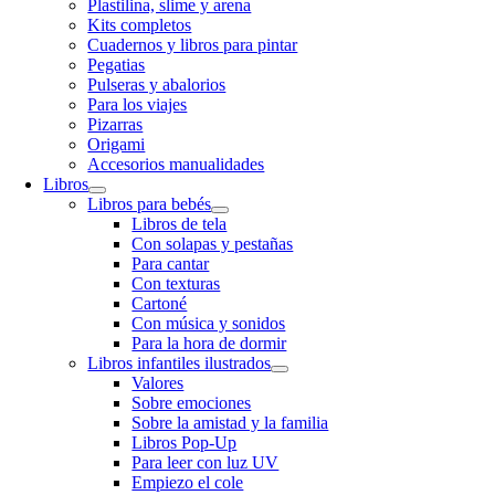
Plastilina, slime y arena
Kits completos
Cuadernos y libros para pintar
Pegatias
Pulseras y abalorios
Para los viajes
Pizarras
Origami
Accesorios manualidades
Libros
Libros para bebés
Libros de tela
Con solapas y pestañas
Para cantar
Con texturas
Cartoné
Con música y sonidos
Para la hora de dormir
Libros infantiles ilustrados
Valores
Sobre emociones
Sobre la amistad y la familia
Libros Pop-Up
Para leer con luz UV
Empiezo el cole