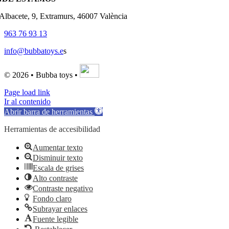
'Albacete, 9, Extramurs, 46007 València
963 76 93 13
info@bubbatoys.e
s
© 2026 • Bubba toys •
Page load link
Ir al contenido
Abrir barra de herramientas
Herramientas de accesibilidad
Aumentar texto
Disminuir texto
Escala de grises
Alto contraste
Contraste negativo
Fondo claro
Subrayar enlaces
Fuente legible