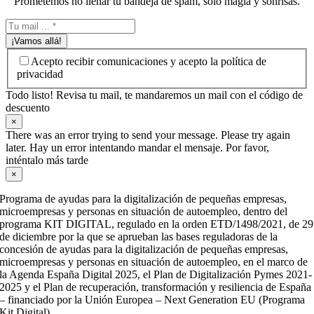
Prometemos no llenar tu bandeja de spam, solo magia y sonrisas.
¡Vamos allá!
Acepto recibir comunicaciones y acepto la política de
privacidad
Todo listo! Revisa tu mail, te mandaremos un mail con el código de
descuento
×
There was an error trying to send your message. Please try again
later. Hay un error intentando mandar el mensaje. Por favor,
inténtalo más tarde
×
Programa de ayudas para la digitalización de pequeñas empresas,
microempresas y personas en situación de autoempleo, dentro del
programa KIT DIGITAL, regulado en la orden ETD/1498/2021, de 29
de diciembre por la que se aprueban las bases reguladoras de la
concesión de ayudas para la digitalización de pequeñas empresas,
microempresas y personas en situación de autoempleo, en el marco de
la Agenda España Digital 2025, el Plan de Digitalización Pymes 2021-
2025 y el Plan de recuperación, transformación y resiliencia de España
– financiado por la Unión Europea – Next Generation EU (Programa
Kit Digital).