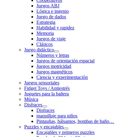
Cooperativos
Juegos ABJ
Lógica e ingenio
Juego de dados
Estrategia
Habilidad y rapidez
Memoria
Juegos de viaje
Clásicos
Juego didáctico
Números y letras
Juegos de orientación espacial
Juegos motricidad
Juegos magnéticos
Ciencia y experimentación
Juegos sensoriales
Fidget Toys / Antiestrés
Juguetes para la bañera
Música
Disfraces
Disfraces
maquillaje para niños
Pintauñas, bálsamos, bombas de baño…
Puzzles y encajables
Encajables y primeros puzzles