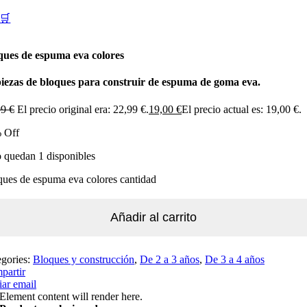
🛒
ques de espuma eva colores
piezas de bloques para construir de espuma de goma eva.
99
€
El precio original era: 22,99 €.
19,00
€
El precio actual es: 19,00 €.
 Off
 quedan 1 disponibles
ues de espuma eva colores cantidad
Añadir al carrito
egories:
Bloques y construcción
,
De 2 a 3 años
,
De 3 a 4 años
partir
ar email
Element content will render here.