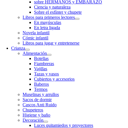
sobre HERMANOS y EMBARAZO
Ciencia y naturaleza
Sobre el esfínter y chupete
Libros para primeros lectores
En mayúsculas
En letra ligada
Novela infantil
Cómic infantil
Libros para jugar y entretenerse
Crianza
Alimentación
Botellas
Fiambreras
Vajillas
Tazas y vasos
Cubiertos y accesorios
Baberos
Termos
Muselinas y arrullos
Sacos de dormir
Cascos Anti Ruido
Chupeteros
Higiene y baño
Decoración
Luces quitamiedos y proyectores