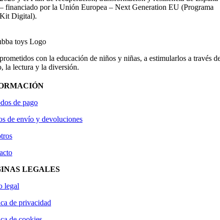
– financiado por la Unión Europea – Next Generation EU (Programa
Kit Digital).
ometidos con la educación de niños y niñas, a estimularlos a través de
, la lectura y la diversión.
FORMACIÓN
dos de pago
os de envío y devoluciones
tros
acto
INAS LEGALES
o legal
ica de privacidad
ica de cookies