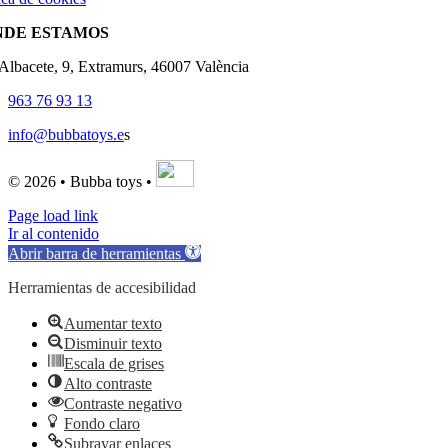
NDE ESTAMOS
'Albacete, 9, Extramurs, 46007 València
963 76 93 13
info@bubbatoys.e
s
© 2026 • Bubba toys •
Page load link
Ir al contenido
Abrir barra de herramientas
Herramientas de accesibilidad
Aumentar texto
Disminuir texto
Escala de grises
Alto contraste
Contraste negativo
Fondo claro
Subrayar enlaces