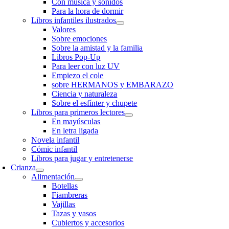
Con música y sonidos
Para la hora de dormir
Libros infantiles ilustrados
Valores
Sobre emociones
Sobre la amistad y la familia
Libros Pop-Up
Para leer con luz UV
Empiezo el cole
sobre HERMANOS y EMBARAZO
Ciencia y naturaleza
Sobre el esfínter y chupete
Libros para primeros lectores
En mayúsculas
En letra ligada
Novela infantil
Cómic infantil
Libros para jugar y entretenerse
Crianza
Alimentación
Botellas
Fiambreras
Vajillas
Tazas y vasos
Cubiertos y accesorios