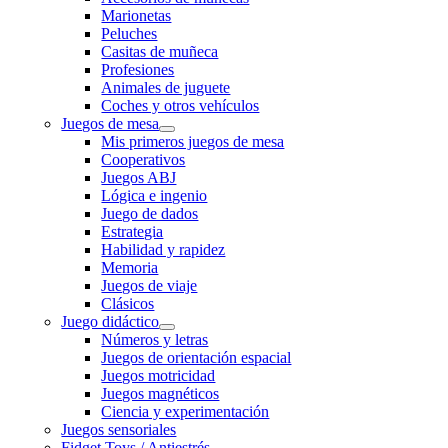
Marionetas
Peluches
Casitas de muñeca
Profesiones
Animales de juguete
Coches y otros vehículos
Juegos de mesa
Mis primeros juegos de mesa
Cooperativos
Juegos ABJ
Lógica e ingenio
Juego de dados
Estrategia
Habilidad y rapidez
Memoria
Juegos de viaje
Clásicos
Juego didáctico
Números y letras
Juegos de orientación espacial
Juegos motricidad
Juegos magnéticos
Ciencia y experimentación
Juegos sensoriales
Fidget Toys / Antiestrés