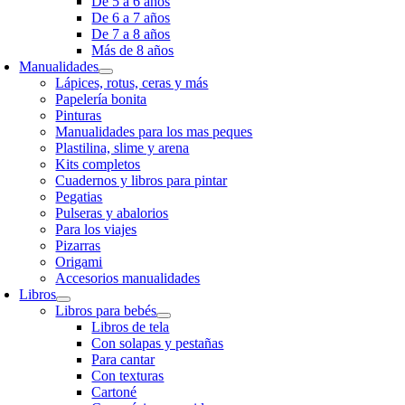
De 5 a 6 años
De 6 a 7 años
De 7 a 8 años
Más de 8 años
Manualidades
Lápices, rotus, ceras y más
Papelería bonita
Pinturas
Manualidades para los mas peques
Plastilina, slime y arena
Kits completos
Cuadernos y libros para pintar
Pegatias
Pulseras y abalorios
Para los viajes
Pizarras
Origami
Accesorios manualidades
Libros
Libros para bebés
Libros de tela
Con solapas y pestañas
Para cantar
Con texturas
Cartoné