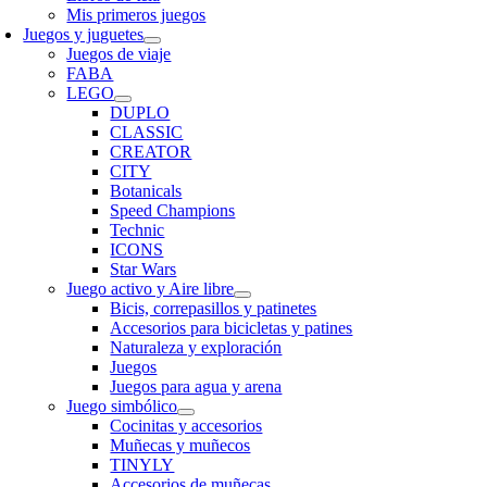
Mis primeros juegos
Juegos y juguetes
Juegos de viaje
FABA
LEGO
DUPLO
CLASSIC
CREATOR
CITY
Botanicals
Speed Champions
Technic
ICONS
Star Wars
Juego activo y Aire libre
Bicis, correpasillos y patinetes
Accesorios para bicicletas y patines
Naturaleza y exploración
Juegos
Juegos para agua y arena
Juego simbólico
Cocinitas y accesorios
Muñecas y muñecos
TINYLY
Accesorios de muñecas