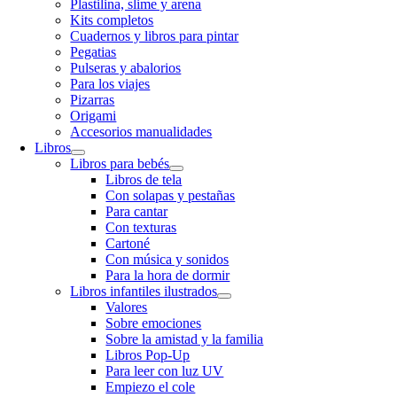
Plastilina, slime y arena
Kits completos
Cuadernos y libros para pintar
Pegatias
Pulseras y abalorios
Para los viajes
Pizarras
Origami
Accesorios manualidades
Libros
Libros para bebés
Libros de tela
Con solapas y pestañas
Para cantar
Con texturas
Cartoné
Con música y sonidos
Para la hora de dormir
Libros infantiles ilustrados
Valores
Sobre emociones
Sobre la amistad y la familia
Libros Pop-Up
Para leer con luz UV
Empiezo el cole