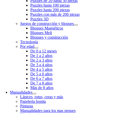
Puzzles de 20 hasta 50 piezas
Puzzles hasta 100 piezas
Puzzles hasta 200 piezas
Puzzles con más de 200 piezas
Puzzles 3D
Juegos de construcción y bloques
Bloques Magnéticos
Bloques Meli
Bloques y construcción
Tecnología
Por edad
De 0 a 12 meses
De 1 a 2 años
De 2 a 3 años
De 3 a 4 años
De 4 a 5 años
De 5 a 6 años
De 6 a 7 años
De 7 a 8 años
Más de 8 años
Manualidades
Lápices, rotus, ceras y más
Papelería bonita
Pinturas
Manualidades para los mas peques