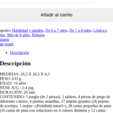
Añadir al carrito
egories:
Habilidad y rapidez
,
De 6 a 7 años
,
De 7 a 8 años
,
Lógica e
nio
,
Más de 8 años
,
Rebajas
partir
ar email
Descripción
Descripción
MEDIDAS: 26,5 X 26,5 X 6,5
PESO: 633 g.
EDAD: +6 años
NÚM. JUG.: 2-4 jug.
DURACIÓN: 20 min.
CONTENIDO: 1 jungla (de 2 piezas), 1 tablero, 4 piezas de juego de
diferentes colores, 4 piedras amarillas, 27 tarjetas grandes (26 tarjetas
de acertijos, 1 tarjeta «¡Prohibido mirar!»), 28 cartas pequeñas de pista
(16 cartas de pista con soluciones en 4 colores distintos y 12 cartas-