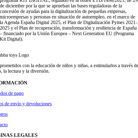
programa KIT DIGITAL, regulado en la orden ETD/1498/2021, de 29
de diciembre por la que se aprueban las bases reguladoras de la
concesión de ayudas para la digitalización de pequeñas empresas,
microempresas y personas en situación de autoempleo, en el marco de
la Agenda España Digital 2025, el Plan de Digitalización Pymes 2021-
2025 y el Plan de recuperación, transformación y resiliencia de España
– financiado por la Unión Europea – Next Generation EU (Programa
Kit Digital).
ometidos con la educación de niños y niñas, a estimularlos a través de
, la lectura y la diversión.
FORMACIÓN
dos de pago
os de envío y devoluciones
tros
acto
INAS LEGALES