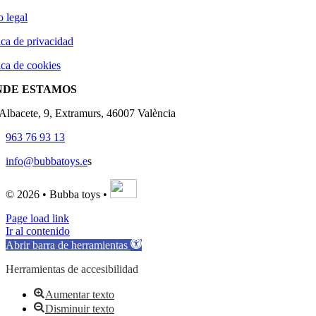
o legal
ica de privacidad
ica de cookies
NDE ESTAMOS
'Albacete, 9, Extramurs, 46007 València
963 76 93 13
info@bubbatoys.e
s
© 2026 • Bubba toys •
Page load link
Ir al contenido
Abrir barra de herramientas
Herramientas de accesibilidad
Aumentar texto
Disminuir texto