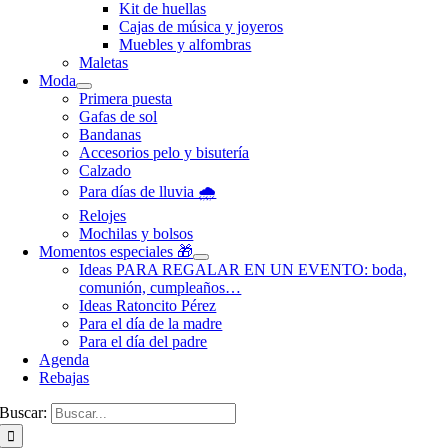
Kit de huellas
Cajas de música y joyeros
Muebles y alfombras
Maletas
Moda
Primera puesta
Gafas de sol
Bandanas
Accesorios pelo y bisutería
Calzado
Para días de lluvia 🌧️
Relojes
Mochilas y bolsos
Momentos especiales 🎁
Ideas PARA REGALAR EN UN EVENTO: boda,
comunión, cumpleaños…
Ideas Ratoncito Pérez
Para el día de la madre
Para el día del padre
Agenda
Rebajas
Buscar: