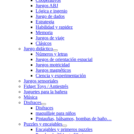
Cooperativos
Juegos ABJ
Lógica e ingenio
Juego de dados
Estrategia
Habilidad y rapidez
Memoria
Juegos de viaje
Clásicos
Juego didáctico
Números y letras
Juegos de orientación espacial
Juegos motricidad
Juegos magnéticos
Ciencia y experimentación
Juegos sensoriales
Fidget Toys / Antiestrés
Juguetes para la bañera
Música
Disfraces
Disfraces
maquillaje para niños
Pintauñas, bálsamos, bombas de baño…
Puzzles y encajables
Encajables y primeros puzzles