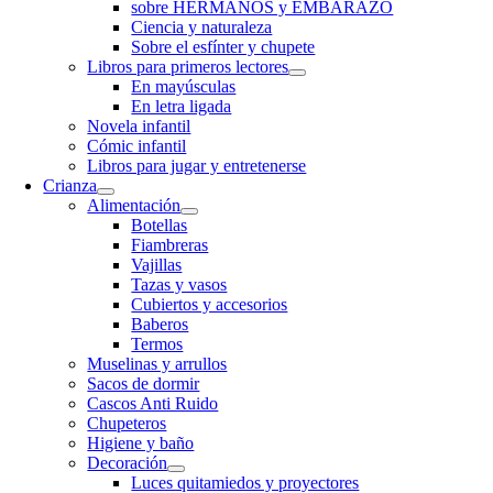
sobre HERMANOS y EMBARAZO
Ciencia y naturaleza
Sobre el esfínter y chupete
Libros para primeros lectores
En mayúsculas
En letra ligada
Novela infantil
Cómic infantil
Libros para jugar y entretenerse
Crianza
Alimentación
Botellas
Fiambreras
Vajillas
Tazas y vasos
Cubiertos y accesorios
Baberos
Termos
Muselinas y arrullos
Sacos de dormir
Cascos Anti Ruido
Chupeteros
Higiene y baño
Decoración
Luces quitamiedos y proyectores