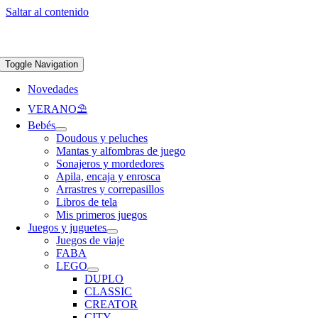
Saltar al contenido
Apúntate a nuestra newsletter y consigue un 5% de descuento en web
Envíos
gratis en pedidos superiores a 65 €
Toggle Navigation
Novedades
VERANO⛱️​
Bebés
Doudous y peluches
Mantas y alfombras de juego
Sonajeros y mordedores
Apila, encaja y enrosca
Arrastres y correpasillos
Libros de tela
Mis primeros juegos
Juegos y juguetes
Juegos de viaje
FABA
LEGO
DUPLO
CLASSIC
CREATOR
CITY