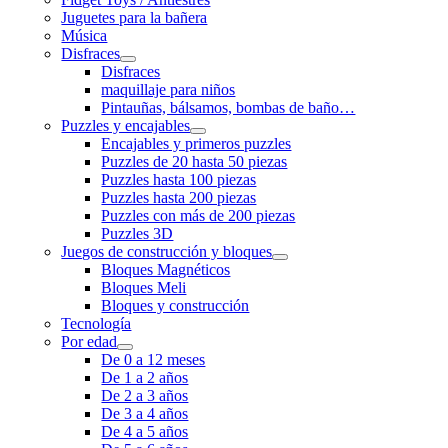
Juguetes para la bañera
Música
Disfraces
Disfraces
maquillaje para niños
Pintauñas, bálsamos, bombas de baño…
Puzzles y encajables
Encajables y primeros puzzles
Puzzles de 20 hasta 50 piezas
Puzzles hasta 100 piezas
Puzzles hasta 200 piezas
Puzzles con más de 200 piezas
Puzzles 3D
Juegos de construcción y bloques
Bloques Magnéticos
Bloques Meli
Bloques y construcción
Tecnología
Por edad
De 0 a 12 meses
De 1 a 2 años
De 2 a 3 años
De 3 a 4 años
De 4 a 5 años