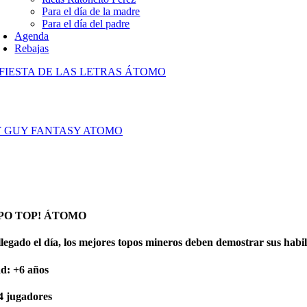
Para el día de la madre
Para el día del padre
Agenda
Rebajas
 FIESTA DE LAS LETRAS ÁTOMO
Y GUY FANTASY ATOMO
PO TOP! ÁTOMO
legado el día, los mejores topos mineros deben demostrar sus habili
d: +6 años
 4 jugadores