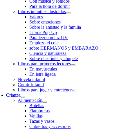
Con música y sonidos
Para la hora de dormir
Libros infantiles ilustrados
Valores
Sobre emociones
Sobre la amistad y la familia
Libros Pop-Up
Para leer con luz UV
Empiezo el cole
sobre HERMANOS y EMBARAZO
Ciencia y naturaleza
Sobre el esfínter y chupete
Libros para primeros lectores
En mayúsculas
En letra ligada
Novela infantil
Cómic infantil
Libros para jugar y entretenerse
Crianza
Alimentación
Botellas
Fiambreras
Vajillas
Tazas y vasos
Cubiertos y accesorios