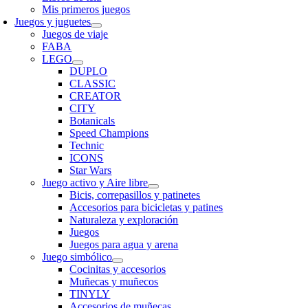
Mis primeros juegos
Juegos y juguetes
Juegos de viaje
FABA
LEGO
DUPLO
CLASSIC
CREATOR
CITY
Botanicals
Speed Champions
Technic
ICONS
Star Wars
Juego activo y Aire libre
Bicis, correpasillos y patinetes
Accesorios para bicicletas y patines
Naturaleza y exploración
Juegos
Juegos para agua y arena
Juego simbólico
Cocinitas y accesorios
Muñecas y muñecos
TINYLY
Accesorios de muñecas