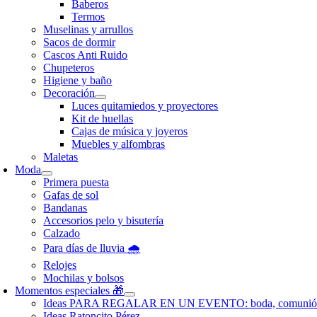
Baberos
Termos
Muselinas y arrullos
Sacos de dormir
Cascos Anti Ruido
Chupeteros
Higiene y baño
Decoración
Luces quitamiedos y proyectores
Kit de huellas
Cajas de música y joyeros
Muebles y alfombras
Maletas
Moda
Primera puesta
Gafas de sol
Bandanas
Accesorios pelo y bisutería
Calzado
Para días de lluvia 🌧️
Relojes
Mochilas y bolsos
Momentos especiales 🎁
Ideas PARA REGALAR EN UN EVENTO: boda, comunió
Ideas Ratoncito Pérez