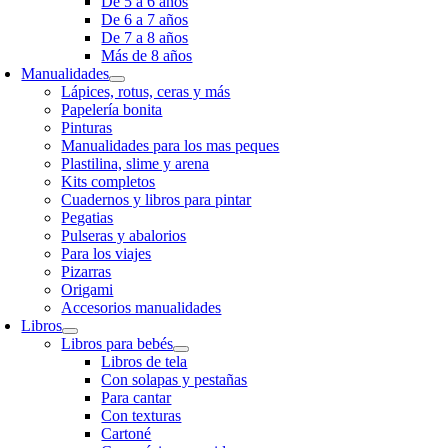
De 5 a 6 años
De 6 a 7 años
De 7 a 8 años
Más de 8 años
Manualidades
Lápices, rotus, ceras y más
Papelería bonita
Pinturas
Manualidades para los mas peques
Plastilina, slime y arena
Kits completos
Cuadernos y libros para pintar
Pegatias
Pulseras y abalorios
Para los viajes
Pizarras
Origami
Accesorios manualidades
Libros
Libros para bebés
Libros de tela
Con solapas y pestañas
Para cantar
Con texturas
Cartoné