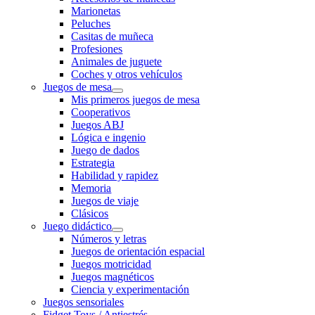
Marionetas
Peluches
Casitas de muñeca
Profesiones
Animales de juguete
Coches y otros vehículos
Juegos de mesa
Mis primeros juegos de mesa
Cooperativos
Juegos ABJ
Lógica e ingenio
Juego de dados
Estrategia
Habilidad y rapidez
Memoria
Juegos de viaje
Clásicos
Juego didáctico
Números y letras
Juegos de orientación espacial
Juegos motricidad
Juegos magnéticos
Ciencia y experimentación
Juegos sensoriales
Fidget Toys / Antiestrés