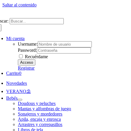
Saltar al contenido
ntate a nuestra newsletter y consigue un 5% de descuento en web
Envíos gra
scar:
Mi cuenta
Username:
Password:
Recuérdame
Registrar
Carrito
0
Novedades
VERANO⛱️​
Bebés
Doudous y peluches
Mantas y alfombras de juego
Sonajeros y mordedores
Apila, encaja y enrosca
Arrastres y correpasillos
Libros de tela