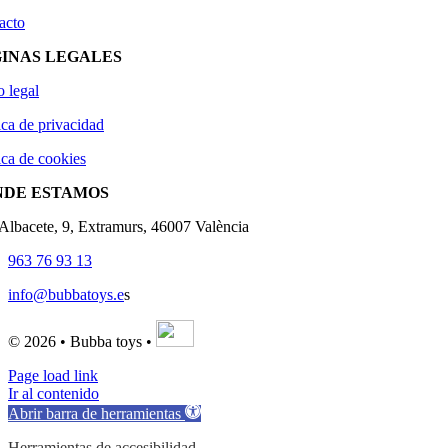
acto
INAS LEGALES
o legal
ica de privacidad
ica de cookies
NDE ESTAMOS
'Albacete, 9, Extramurs, 46007 València
963 76 93 13
info@bubbatoys.e
s
© 2026 • Bubba toys •
Page load link
Ir al contenido
Abrir barra de herramientas
Herramientas de accesibilidad