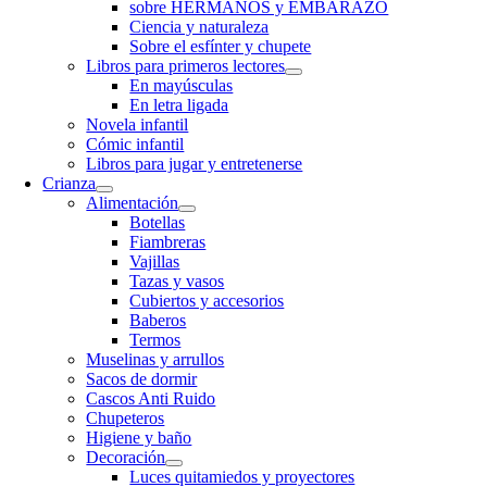
sobre HERMANOS y EMBARAZO
Ciencia y naturaleza
Sobre el esfínter y chupete
Libros para primeros lectores
En mayúsculas
En letra ligada
Novela infantil
Cómic infantil
Libros para jugar y entretenerse
Crianza
Alimentación
Botellas
Fiambreras
Vajillas
Tazas y vasos
Cubiertos y accesorios
Baberos
Termos
Muselinas y arrullos
Sacos de dormir
Cascos Anti Ruido
Chupeteros
Higiene y baño
Decoración
Luces quitamiedos y proyectores