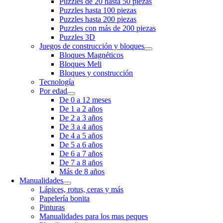
Puzzles de 20 hasta 50 piezas
Puzzles hasta 100 piezas
Puzzles hasta 200 piezas
Puzzles con más de 200 piezas
Puzzles 3D
Juegos de construcción y bloques
Bloques Magnéticos
Bloques Meli
Bloques y construcción
Tecnología
Por edad
De 0 a 12 meses
De 1 a 2 años
De 2 a 3 años
De 3 a 4 años
De 4 a 5 años
De 5 a 6 años
De 6 a 7 años
De 7 a 8 años
Más de 8 años
Manualidades
Lápices, rotus, ceras y más
Papelería bonita
Pinturas
Manualidades para los mas peques