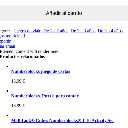
Añadir al carrito
egories:
Juegos de viaje
,
De 1 a 2 años
,
De 2 a 3 años
,
De 3 a 4 años
,
os motricidad
partir
ar email
Element content will render here.
Productos relacionados
Numberblocks juego de cartas
13,99
€
Numberblocks. Puzzle para contar
18,99
€
MathLink® Cubes Numberblocks® 1-10 Activity Set