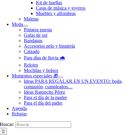
Kit de huellas
Cajas de música y joyeros
Muebles y alfombras
Maletas
Moda
Primera puesta
Gafas de sol
Bandanas
Accesorios pelo y bisutería
Calzado
Para días de lluvia 🌧️
Relojes
Mochilas y bolsos
Momentos especiales 🎁
Ideas PARA REGALAR EN UN EVENTO: boda,
comunión, cumpleaños…
Ideas Ratoncito Pérez
Para el día de la madre
Para el día del padre
Agenda
Rebajas
Buscar: