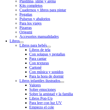
Plastilina, slime y arena
Kits completos
Cuadernos y libros para pintar
Pegatias
Pulseras y abalorios
Para los viajes
Pizarras
Origami
Accesorios manualidades
Libros
Libros para bebés
Libros de tela
Con solapas y pestañas
Para cantar
Con texturas
Cartoné
Con música y sonidos
Para la hora de dormir
Libros infantiles ilustrados
Valores
Sobre emociones
Sobre la amistad y la familia
Libros Pop-Up
Para leer con luz UV
Empiezo el cole