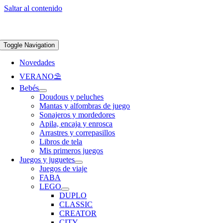
Saltar al contenido
Apúntate a nuestra newsletter y consigue un 5% de descuento en web
Envíos
gratis en pedidos superiores a 65 €
Toggle Navigation
Novedades
VERANO⛱️​
Bebés
Doudous y peluches
Mantas y alfombras de juego
Sonajeros y mordedores
Apila, encaja y enrosca
Arrastres y correpasillos
Libros de tela
Mis primeros juegos
Juegos y juguetes
Juegos de viaje
FABA
LEGO
DUPLO
CLASSIC
CREATOR
CITY