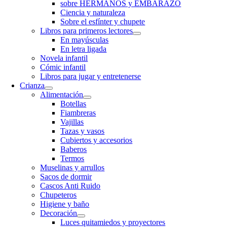
sobre HERMANOS y EMBARAZO
Ciencia y naturaleza
Sobre el esfínter y chupete
Libros para primeros lectores
En mayúsculas
En letra ligada
Novela infantil
Cómic infantil
Libros para jugar y entretenerse
Crianza
Alimentación
Botellas
Fiambreras
Vajillas
Tazas y vasos
Cubiertos y accesorios
Baberos
Termos
Muselinas y arrullos
Sacos de dormir
Cascos Anti Ruido
Chupeteros
Higiene y baño
Decoración
Luces quitamiedos y proyectores