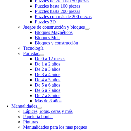
Puzzles de 20 hasta 50 piezas
Puzzles hasta 100 piezas
Puzzles hasta 200 piezas
Puzzles con más de 200 piezas
Puzzles 3D
Juegos de construcción y bloques
Bloques Magnéticos
Bloques Meli
Bloques y construcción
Tecnología
Por edad
De 0 a 12 meses
De 1 a 2 años
De 2 a 3 años
De 3 a 4 años
De 4 a 5 años
De 5 a 6 años
De 6 a 7 años
De 7 a 8 años
Más de 8 años
Manualidades
Lápices, rotus, ceras y más
Papelería bonita
Pinturas
Manualidades para los mas peques