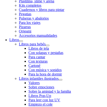
Plastilina, slime y arena
Kits completos
Cuadernos y libros para pintar
Pegatias
Pulseras y abalorios
Para los viajes
Pizarras
Origami
Accesorios manualidades
Libros
Libros para bebés
Libros de tela
Con solapas y pestañas
Para cantar
Con texturas
Cartoné
Con música y sonidos
Para la hora de dormir
Libros infantiles ilustrados
Valores
Sobre emociones
Sobre la amistad y la familia
Libros Pop-Up
Para leer con luz UV
Empiezo el cole