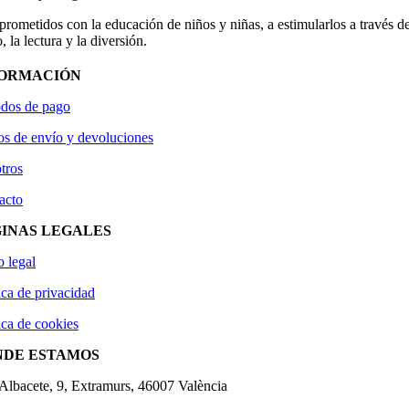
ometidos con la educación de niños y niñas, a estimularlos a través de
, la lectura y la diversión.
FORMACIÓN
dos de pago
os de envío y devoluciones
tros
acto
INAS LEGALES
o legal
ica de privacidad
ica de cookies
NDE ESTAMOS
'Albacete, 9, Extramurs, 46007 València