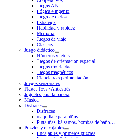
Cooperativos
Juegos ABJ
Lógica e ingenio
Juego de dados
Estrategia
Habilidad y rapidez
Memoria
Juegos de viaje
Clásicos
Juego didáctico
Números y letras
Juegos de orientación espacial
Juegos motricidad
Juegos magnéticos
Ciencia y experimentación
Juegos sensoriales
Fidget Toys / Antiestrés
Juguetes para la bañera
Música
Disfraces
Disfraces
maquillaje para niños
Pintauñas, bálsamos, bombas de baño…
Puzzles y encajables
Encajables y primeros puzzles