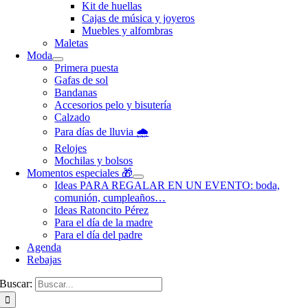
Kit de huellas
Cajas de música y joyeros
Muebles y alfombras
Maletas
Moda
Primera puesta
Gafas de sol
Bandanas
Accesorios pelo y bisutería
Calzado
Para días de lluvia 🌧️
Relojes
Mochilas y bolsos
Momentos especiales 🎁
Ideas PARA REGALAR EN UN EVENTO: boda,
comunión, cumpleaños…
Ideas Ratoncito Pérez
Para el día de la madre
Para el día del padre
Agenda
Rebajas
Buscar: