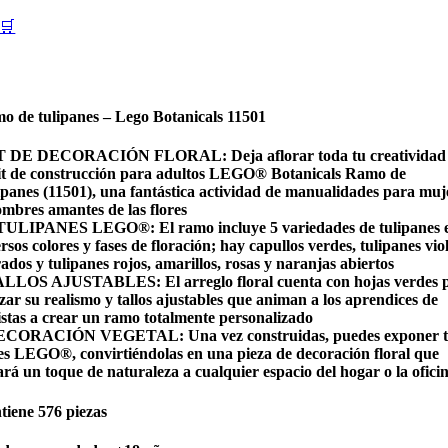
🛒
o de tulipanes – Lego Botanicals 11501
 DE DECORACIÓN FLORAL: Deja aflorar toda tu creatividad
kit de construcción para adultos LEGO® Botanicals Ramo de
ipanes (11501), una fantástica actividad de manualidades para muj
ombres amantes de las flores
 TULIPANES LEGO®: El ramo incluye 5 variedades de tulipanes 
rsos colores y fases de floración; hay capullos verdes, tulipanes vio
ados y tulipanes rojos, amarillos, rosas y naranjas abiertos
ALLOS AJUSTABLES: El arreglo floral cuenta con hojas verdes 
zar su realismo y tallos ajustables que animan a los aprendices de
ristas a crear un ramo totalmente personalizado
ECORACIÓN VEGETAL: Una vez construidas, puedes exponer t
res LEGO®, convirtiéndolas en una pieza de decoración floral que
ará un toque de naturaleza a cualquier espacio del hogar o la ofici
tiene 576 piezas