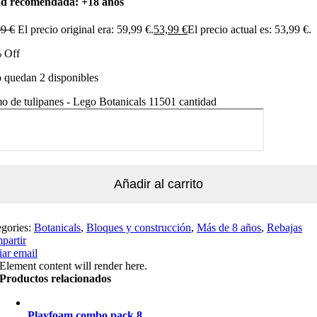
d recomendada: +18 años
99
€
El precio original era: 59,99 €.
53,99
€
El precio actual es: 53,99 €.
 Off
 quedan 2 disponibles
 de tulipanes - Lego Botanicals 11501 cantidad
Añadir al carrito
egories:
Botanicals
,
Bloques y construcción
,
Más de 8 años
,
Rebajas
partir
ar email
Element content will render here.
Productos relacionados
Playfoam combo pack 8